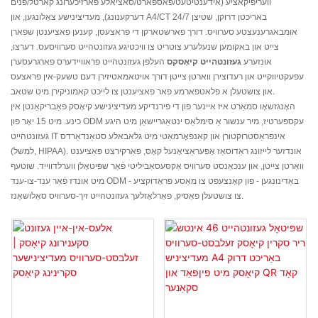
וועריפיקאציע (אידענטיטעט/פאספארט/סאציאלע פארזיכערונג קארטל/פנים
דערקענונג), מעדיצינישע צאָלונגען, און A4/CT באריכטן דרוקן, שטיצן 24/7
אומבאגרענעצטע סערוויס. דורך פארשטארקן די פראצעסן, קענען פאציענטן שפארן
צייט און באקומען שנעלערע צוטריט צו וויכטיגע געזונטהייט סערוויסעס. דערצו,
אונזערע
געזונטהייט קיאָסקס
העלפן געזונטהייט פראוויידערס פארגרעסערן
עפעקטיווקייט און רעדוצירן ווארטן צייטן דורך אויטאמאטיזירן דעם טשעק-אין פראצעס
און צושטעלן א פלאטפארמע פאר פאציענטן צו לייכט קאמוניקירן מיט שטאב.
האָנגזשאָו סמאַרט איז איינער פון די פירנדיקע מעדיצינישע קיאָסק פאַבריקאַנטן אין
כינע. מיט 15 יאָר פון ODM עקספּערטיז, מיר ענשור אַ סימלאַס ינטאַגריישאַן מיט היגע
געזונטהייט IT אינפראַסטרוקטורן און קאַנפאָרמאַטי מיט גלאבאלע סטאַנדאַרדס
(למשל, HIPAA). אונדזער לייזונג ראַדוסאַז אָפּעראַציאָנעל קאָס, פאַרקירצט פּאַציענט
וואַרטן צייטן, און ענכאַנסט סערוויס אַקסעסאַביליטי פֿאַר שפּיטאָלן ווערלדווייד. שוטעף
מיט אונדז פֿאַר ענד-צו-ענד ODM באַדינונגען - פון קאָנצעפּט צו מאַסע פּראָדוקציע -
צו צושטעלן פּאַסיק, פאַרלאָזלעך געזונטהייט זיך-סערוויס סאַלושאַנז.