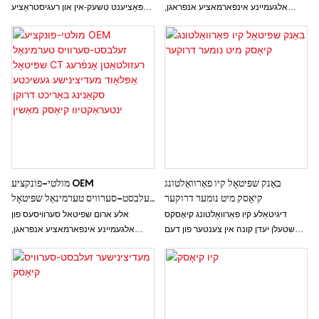
מעדיציניש געשיכטע דרוקן
שפּיטאָל מיט געזונט קאַרטל לייענער
אלגעמיינע אינפארמאציע אנפראגן,
פּאַציענט טשעק-אין און רעגיסטראַציע
אפוינטמענט רעגיסטראציע,
צאָלונג קיאָסק ידענטיפיצירט פּאַציענטן
קאנסולטאציע פראגרעס ווייזונג, טיקעט
דורך אידענטיטעט קאַרטל/פּאַספּאָרט,
ארויסגעבן, טעסט באריכט דרוקן ביז
סאציאלער פאַרזיכערונג קאַרטל, פאַציאַל
באצאלונג.
מיט לעבן דעטעקשאַן, וואָס ענשורז אַז אַ
פּאַציענט איז אַן עכטער מענטש און דער
ריכטיקער מענטש.
באַנק שפּיטאָל קיו פאַרוואַלטונג
מולטי-פונקציע OEM
קיאָסק מיט נומער דרוקער
זעלבסט-סערוויס טערמינאַל שפּיטאָל
CT רעזולטאַטן אָנפֿרעג אַפּלאָוד
דיגיטאַלע קיו פאַרוואַלטונג קיאָסקס
אלע ארום שפיטאל סערוויסעס פון
מעדיצינישע געשיכטע סקאַנינג
שטעלן יעדן קונה אין צענטער פון דעם
אלגעמיינע אינפארמאציע אנפראגן,
באַריכט דרוקן ינטעראַקטיוו קיאָסק
גאַנצן פּראָצעס, פון טשעק-אין ביז
אפוינטמענט רעגיסטראציע,
מאַשין
אָפּפאָר.
קאנסולטאציע פראגרעס ווייזונג, טיקעט
ארויסגעבן, טעסט באריכט דרוקן ביז
באצאלונג.