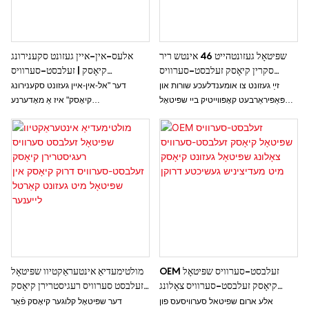
שפּיטאָל געזונטהייט 46 אינטש ריר
אלעס-אין-איין געזונט סקענירונג
סקרין קיאָסק זעלבסט-סערוויס
קיאָסק | זעלבסט-סערוויס
מעדיציניש A4 באַריכט דרוק קיאָסק
מעדיצינישער סקרינינג קיאָסק
זײַ געזונט צו אומענדלעכע שורות און
דער "אל-אין-איין געזונט סקענירונג
מיט פּיןפּאַד און QR קאָד סקאַנער
פּאַפּיראַרבעט קאָפּווייטיק ביי שפּיטאָל
קיאָסק" איז אַ מאָדערנע
אָדער זאָרג-אַנשטאַלט רעצעפּציעס.
זעלבסט-סערוויס מעדיצינישע סקרינינג
לייזונג דיזיינד צו צושטעלן באַניצער מיט
שנעלע און פולשטענדיקע געזונט
אַסעסמאַנץ. דער כידעשדיקער קיאָסק
אָפפערס אַ קייט פון דיאַגנאָסטיק
מכשירים, וואָס געבן מענטשן די
מעגלעכקייט צו מאָניטאָרירן וויכטיקע
געזונט מעטריקס און באַקומען
פּערזענאַליזירטע געזונט ינסייץ אין אַ
באַקוועם און צוטריטלעך שטייגער.
OEM זעלבסט-סערוויס שפּיטאָל
מולטימעדיאַ אינטעראַקטיוו שפּיטאָל
קיאָסק זעלבסט-סערוויס צאָלונג
זעלבסט סערוויס רעגיסטרירן קיאָסק
שפּיטאָל געזונט קיאָסק מיט
זעלבסט-סערוויס דרוק קיאָסק אין
אלע ארום שפיטאל סערוויסעס פון
דער שפּיטאָל קלוגער קיאָסק פֿאַר