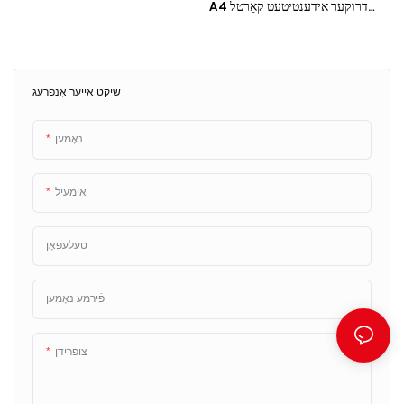
A4 דרוקער אידענטיטעט קאַרטל
לייענער QR קאַרטל לייענער אין
שפּיטאָל
שיקט אייער אָנפֿרעג
נאָמען
אימעיל
טעלעפאָן
פֿירמע נאָמען
צופרידן