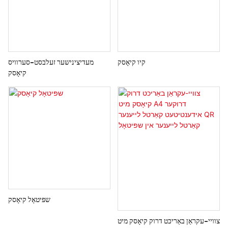
קיו קיאָסק
מעדיצינישער זעלבסט-סערוויס
קיאָסק
שפּיטאָל קיאָסק
צוויי-עקראַן באַריכט דרוק קיאָסק מיט