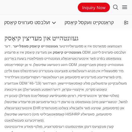
Inquiry Now
ָמאַט
קראַנטקייַט וועקסל קיאָסק
זעלבסט סערוויס קיאָסק
געזונטהייט און מעדיצין קיאָסק
האָנגזשאָו סמאַרטס איז אַ ספּעציאַליזירטער
געזונטהייט קיאָסק סאַפּלייער
. דער
געזונטהייט קיאָסק
און מעדיצין קיאָסק איז אַ פּרעמיע ODM זעלבסט-סערוויס לייזונג,
צוגעפּאַסט בפֿרט פֿאַר אינטערנאַציאָנאַלע געזונטהייט פאַסילאַטיז בשעת באַדינען
היגע כינעזישע שפּיטאָלן. ווי אַן יקספּיריאַנסט ODM געזונטהייט קיאָסק פאַבריקאַנט,
מיר ספּעשאַלייז אין מנהג-דעוועלאָפּינג פּאַציענט-צענטרירט טערמינאַלס וואָס גלייַכן
מיט פֿאַרשידענע מעדיציניש סיסטעמען און רעגולאַטאָרי רעקווירעמענץ ווערלדווייד.
אונדזערע ODM מעגלעכקייטן ערמעגלעכן פולע קאַסטאַמייזיישאַן: האַרדווער (19”-46”
טאָוטש סקרינז, איין/צוויי-עקראַן, דויערהאפטע מאַטעריאַלן) און ווייכווארג
(מולטי-שפּראַך אינטערפייסיז, ראַיאָן-ספּעציפֿישע קאַמפּליאַנס מאָדולן) קענען זיין
צוגעפּאַסט צו טרעפן די באדערפענישן פון פרעמדע שפּיטאָלן (למשל, ינטאַגריישאַן מיט
אינטערנאַציאָנאַלע EHR סיסטעמען, שטיצע פֿאַר גלאָבאַלע צאָלונג מעטהאָדס) און
כינעזישע שפּיטאָלן (קאָמפּאַטאַביליטי מיט HIS/HRP סיסטעמען, סאציאלע
פאַרזיכערונג סעטאַלמאַנט).
קערן פונקציעס דעקן אפוינטמענט רעגיסטראציע, מולטי-מאדע אידענטיטעט