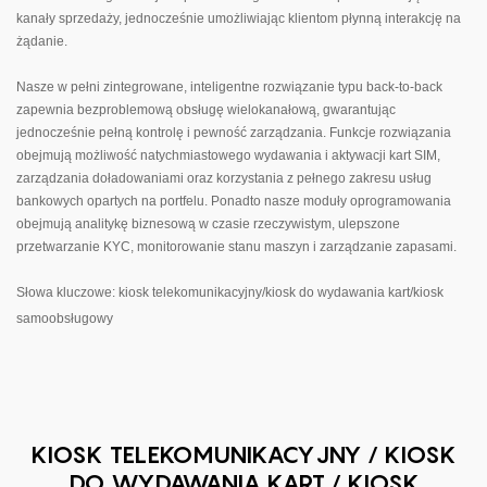
kanały sprzedaży, jednocześnie umożliwiając klientom płynną interakcję na
żądanie.
Nasze w pełni zintegrowane, inteligentne rozwiązanie typu back-to-back
zapewnia bezproblemową obsługę wielokanałową, gwarantując
jednocześnie pełną kontrolę i pewność zarządzania. Funkcje rozwiązania
obejmują możliwość natychmiastowego wydawania i aktywacji kart SIM,
zarządzania doładowaniami oraz korzystania z pełnego zakresu usług
bankowych opartych na portfelu. Ponadto nasze moduły oprogramowania
obejmują analitykę biznesową w czasie rzeczywistym, ulepszone
przetwarzanie KYC, monitorowanie stanu maszyn i zarządzanie zapasami.
Słowa kluczowe: kiosk telekomunikacyjny/kiosk do wydawania kart/kiosk
samoobsługowy
KIOSK TELEKOMUNIKACYJNY / KIOSK
DO WYDAWANIA KART / KIOSK