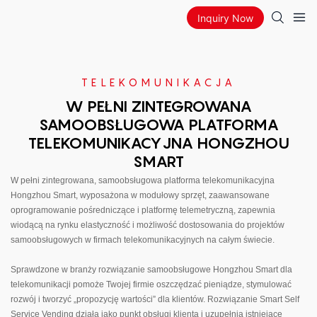
Inquiry Now
TELEKOMUNIKACJA
W PEŁNI ZINTEGROWANA
SAMOOBSŁUGOWA PLATFORMA
TELEKOMUNIKACYJNA HONGZHOU
SMART
W pełni zintegrowana, samoobsługowa platforma telekomunikacyjna
Hongzhou Smart, wyposażona w modułowy sprzęt, zaawansowane
oprogramowanie pośredniczące i platformę telemetryczną, zapewnia
wiodącą na rynku elastyczność i możliwość dostosowania do projektów
samoobsługowych w firmach telekomunikacyjnych na całym świecie.
Sprawdzone w branży rozwiązanie samoobsługowe Hongzhou Smart dla
telekomunikacji pomoże Twojej firmie oszczędzać pieniądze, stymulować
rozwój i tworzyć „propozycję wartości” dla klientów. Rozwiązanie Smart Self
Service Vending działa jako punkt obsługi klienta i uzupełnia istniejące