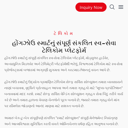
Inquiry Now
ટેલિકોમ
હોંગઝોઉ સ્માર્ટનું સંપૂર્ણ સંકલિત સ્વ-સેવા
ટેલિકોમ પ્લેટફોર્મ
હોંગઝોઉ સ્માર્ટનું સંપૂર્ણ સંકલિત સ્વ-સેવા ટેલિકોમ પ્લેટફોર્મ, મોડ્યુલર હાર્ડવેર,
અત્યાધુનિક મિડલવેર અને ટેલિમેટ્રી પ્લેટફોર્મથી ભરેલું, વિશ્વભરમાં ટેલિકોમ માટે સ્વ-સેવા
પ્રોજેક્ટ્સમાં બજારમાં અગ્રણી સુગમતા અને કસ્ટમાઇઝેશનનું વચન આપે છે.
હોંગઝોઉ સ્માર્ટનું ઉદ્યોગ-પ્રમાણિત ટેલિકોમ સેલ્ફ સર્વિસ સોલ્યુશન તમારા વ્યવસાયને
નાણાં બચાવવા, વૃદ્ધિને પ્રોત્સાહન આપવા અને તમારા ગ્રાહકો માટે "મૂલ્ય-પ્રપોઝિશન"
બનાવવામાં મદદ કરશે. સ્માર્ટ સેલ્ફ સર્વિસ વેન્ડિંગ સોલ્યુશન ગ્રાહક સેવા બિંદુ તરીકે કાર્ય
કરે છે અને તમારા હાલના વેચાણ ચેનલોને પૂરક બનાવે છે, જ્યારે તમારા ગ્રાહકોને માંગ
પર સીમલેસ જોડાણનો આનંદ માણવા માટે સશક્ત બનાવે છે.
અમારું બેક-ટુ-બેક સંપૂર્ણપણે સંકલિત "સ્માર્ટ સોલ્યુશન" સંપૂર્ણ મેનેજમેન્ટ નિયંત્રણ
અને આત્મવિશ્વાસ સુનિશ્ચિત કરતી વખતે ઓમ્નિચેનલ ઘર્ષણ રહિત અનુભવ બનાવે છે.