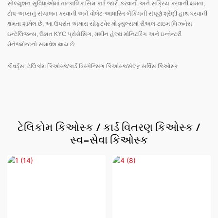
સોલ્યુશન સુવિધાઓમાં તાત્કાલિક સિમ કાર્ડ જારી કરવાની અને સક્રિય કરવાની ક્ષમતા,
ટોપ-અપ્સનું સંચાલન કરવાની અને વોલેટ-આધારિત બેંકિંગની સંપૂર્ણ શ્રેણી હાથ ધરવાની
ક્ષમતા શામેલ છે. આ ઉપરાંત અમારા સોફ્ટવેર મોડ્યુલ્સમાં રીઅલ-ટાઇમ બિઝનેસ
ઇન્ટેલિજન્સ, ઉન્નત KYC પ્રોસેસિંગ, મશીન હેલ્થ મોનિટરિંગ અને ઇન્વેન્ટરી
મેનેજમેન્ટનો સમાવેશ થાય છે.
કીવર્ડ્સ: ટેલિકોમ કિઓસ્ક/કાર્ડ ડિસ્પેન્સિંગ કિઓસ્ક/સેલ્ફ સર્વિસ કિઓસ્ક
ટેલિકોમ કિઓસ્ક / કાર્ડ વિતરણ કિઓસ્ક /
સ્વ-સેવા કિઓસ્ક