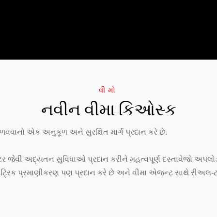
વીમો
નવીન વીમા કિઓસ્ક
વાનો એક અનુકૂળ અને સુરક્ષિત માર્ગ પ્રદાન કરે છે.
ટર જેવી અદ્યતન સુવિધાઓ પ્રદાન કરીને મહત્વપૂર્ણ દસ્તાવેજો અપલોડ
ટ્રિક પ્રમાણીકરણ પણ પ્રદાન કરે છે અને વીમા એજન્ટ સાથે રીઅલ-ટાઇ