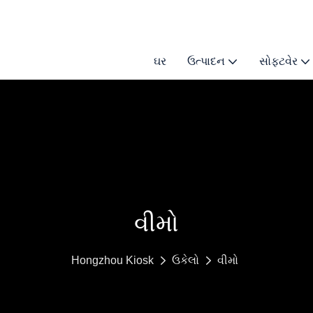
ઘર
ઉત્પાદન
સોફ્ટવેર
વીમો
Hongzhou Kiosk
ઉકેલો
વીમો