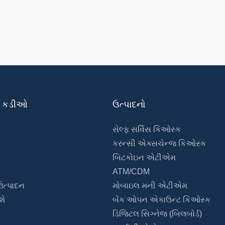
ી કડીઓ
ઉત્પાદનો
સેલ્ફ સર્વિસ કિઓસ્ક
કરન્સી એક્સચેન્જ કિઓસ્ક
બિટકોઇન એટીએમ
ATM/CDM
ઉત્પાદન
મોબાઇલ મની એટીએમ
શે
બેંક ઓપન એકાઉન્ટ કિઓસ્ક
ડિજિટલ સિગ્નેજ (બિલબોર્ડ)