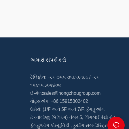
અમારો સંપર્ક કરો
ટેલિફોન: +૮૬ ૭૫૫ ૩૬૮૬૯૧૮૯ / +૮૬
૧૫૯૧૫૩૦૨૪૦૨
ઈ-મેલ:
sales@hongzhougroup.com
વોટ્સએપ: +86 15915302402
ઉમેરો: (1/F અને 5F
અને
7/F,
ફેંગહુઆંગ
ટેક્નોલોજી બિલ્ડિંગ)
નંબર 5, લિંગબેઈ 4થો રોડ,
ફેંગહુઆંગ કોમ્યુનિટી
,
ફુયોંગ સબ-ડિસ્ટ્રિક્ટ,