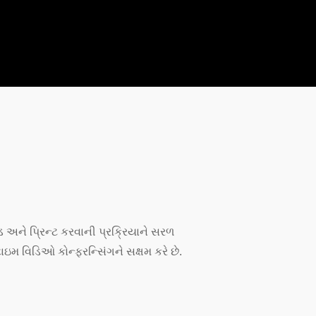
 અને પ્રિન્ટ કરવાની પ્રક્રિયાને સરળ
મ વિડિઓ કોન્ફરન્સિંગને સક્ષમ કરે છે.