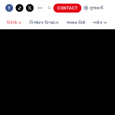
ગુજરાતી
CONTACT
ઉકેલો
કિઓસ્ક ઉત્પાદન
અમારા વિશે
બ્લોગ