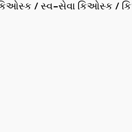
કિઓસ્ક / સ્વ-સેવા કિઓસ્ક / 