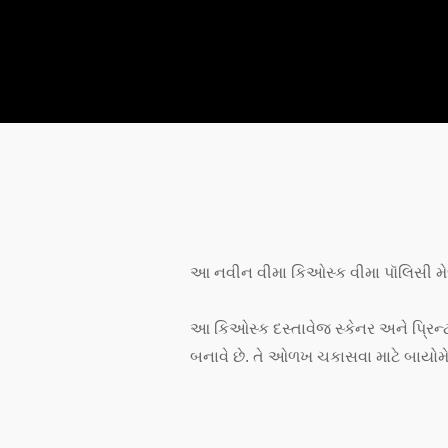
આ નવીન વીમા કિઓસ્ક વીમા પૉલિસી મેળવ
આ કિઓસ્ક દસ્તાવેજ સ્કેનર અને પ્રિન્
બનાવે છે. તે ઓળખ ચકાસવા માટે બાયોમે