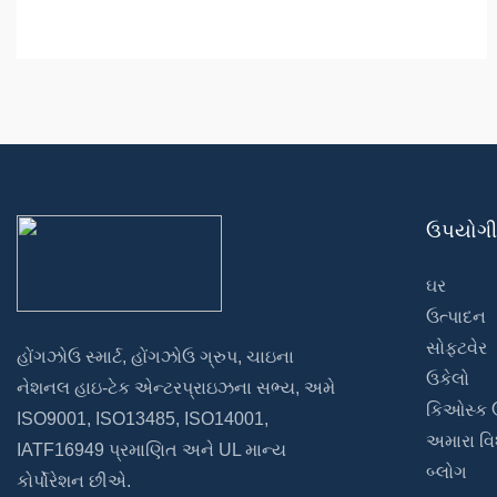
ઉપયોગ
ઘર
ઉત્પાદન
સોફ્ટવેર
હોંગઝોઉ સ્માર્ટ, હોંગઝોઉ ગ્રુપ, ચાઇના
ઉકેલો
નેશનલ હાઇ-ટેક એન્ટરપ્રાઇઝના સભ્ય, અમે
કિઓસ્ક 
ISO9001, ISO13485, ISO14001,
અમારા વિ
IATF16949 પ્રમાણિત અને UL માન્ય
બ્લોગ
કોર્પોરેશન છીએ.