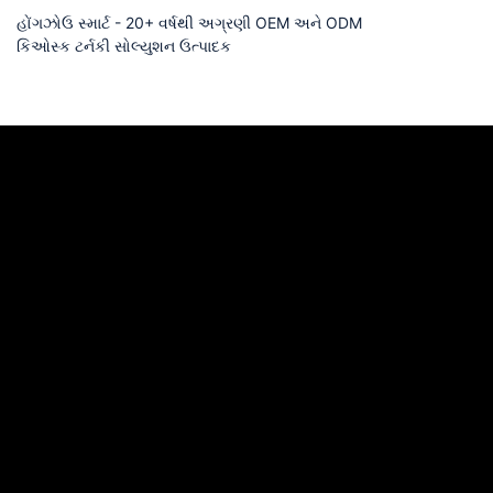
હોંગઝોઉ સ્માર્ટ - 20+ વર્ષથી અગ્રણી OEM અને ODM
કિઓસ્ક ટર્નકી સોલ્યુશન ઉત્પાદક