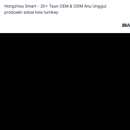
Hongzhou Smart - 20+ Taun OEM & ODM Anu Unggul
produsén solusi kios turnkey
IM