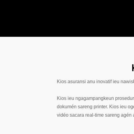
Kios asuransi anu inovatif ieu naw
Kios ieu ngagampangkeun prosedur u
dokumén sareng printer. Kios ieu o
vidéo sacara real-time sareng agén 