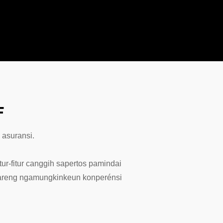
F
 asuransi.
r-fitur canggih sapertos pamindai
 sareng ngamungkinkeun konperénsi