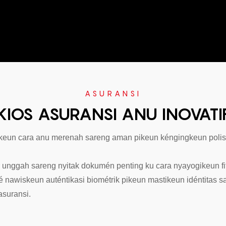
ASURANSI
KIOS ASURANSI ANU INOVATI
iskeun cara anu merenah sareng aman pikeun kéngingkeun polis
nggah sareng nyitak dokumén penting ku cara nyayogikeun fitu
gé nawiskeun auténtikasi biométrik pikeun mastikeun idéntitas
asuransi.