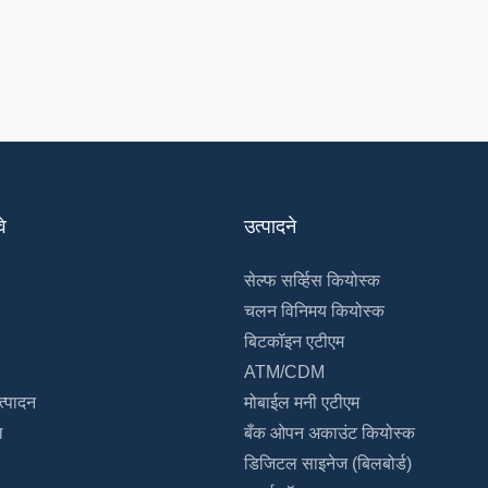
े
उत्पादने
सेल्फ सर्व्हिस कियोस्क
चलन विनिमय कियोस्क
बिटकॉइन एटीएम
ATM/CDM
्पादन
मोबाईल मनी एटीएम
ल
बँक ओपन अकाउंट कियोस्क
डिजिटल साइनेज (बिलबोर्ड)