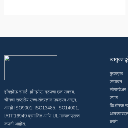
उपयुक्त दुव
मुख्यपृष्ठ
उत्पादन
सॉफ्टवेअर
हाँगझोऊ स्मार्ट, हाँगझोऊ ग्रुपचा एक सदस्य,
उपाय
चीनचा राष्ट्रीय उच्च-तंत्रज्ञान उपक्रम असून,
किओस्क उत
आम्ही ISO9001, ISO13485, ISO14001,
आमच्याबद्द
IATF16949 प्रमाणित आणि UL मान्यताप्राप्त
ब्लॉग
कंपनी आहोत.