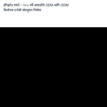
हाँगझोउ स्मार्ट - २०+ वर्षे आघाडीचे OEM आणि ODM
कियोस्क टर्नकी सोल्यूशन निर्माता