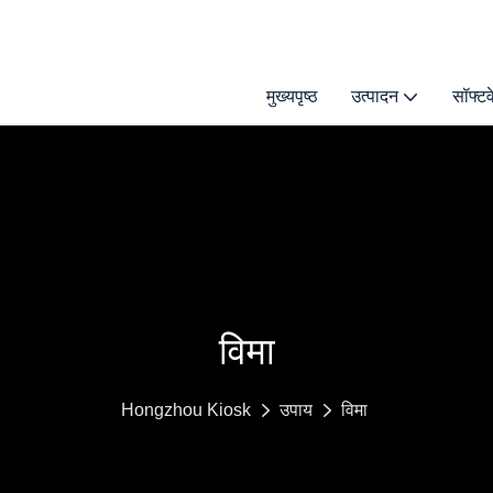
मुख्यपृष्ठ
उत्पादन
सॉफ्ट
विमा
Hongzhou Kiosk
उपाय
विमा