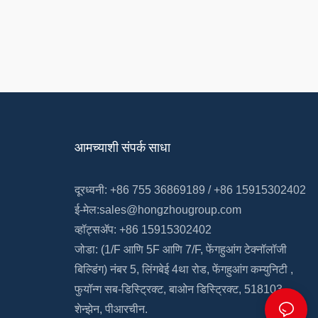
आमच्याशी संपर्क साधा
दूरध्वनी: +86 755 36869189 / +86 15915302402
ई-मेल:
sales@hongzhougroup.com
व्हॉट्सॲप: +86 15915302402
जोडा: (1/F आणि 5F
आणि
7/F,
फेंगहुआंग
टेक्नॉलॉजी
बिल्डिंग)
नंबर 5, लिंगबेई 4था रोड,
फेंगहुआंग कम्युनिटी
,
फुयॉन्ग सब-डिस्ट्रिक्ट, बाओन
डिस्ट्रिक्ट, 518103,
शेन्झेन, पीआरचीन.