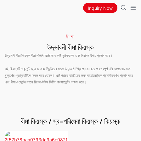
Inquiry Now
বীমা
উদ্ভাবনী বীমা কিয়স্ক
উদ্ভাবনী বীমা কিয়স্ক বীমা পলিসি অর্জনের একটি সুবিধাজনক এবং নিরাপদ উপায় প্রদান করে।
এই কিয়স্কটি ডকুমেন্ট স্ক্যানার এবং প্রিন্টারের মতো উন্নত বৈশিষ্ট্য প্রদান করে গুরুত্বপূর্ণ নথি আপলোড এবং
মুদ্রণের প্রক্রিয়াটিকে সহজ করে তোলে। এটি পরিচয় যাচাইয়ের জন্য বায়োমেট্রিক প্রমাণীকরণও প্রদান করে
এবং বীমা এজেন্টের সাথে রিয়েল-টাইম ভিডিও কনফারেন্সিং সক্ষম করে।
বীমা কিয়স্ক / স্ব-পরিষেবা কিয়স্ক / কিয়স্ক