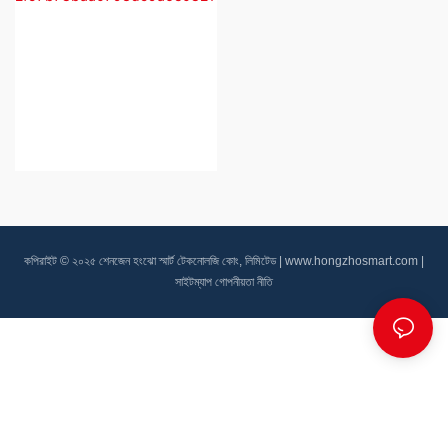
কপিরাইট © ২০২৫ শেনজেন হংঝো স্মার্ট টেকনোলজি কোং, লিমিটেড |
www.hongzhosmart.com
|
সাইটম্যাপ
গোপনীয়তা নীতি