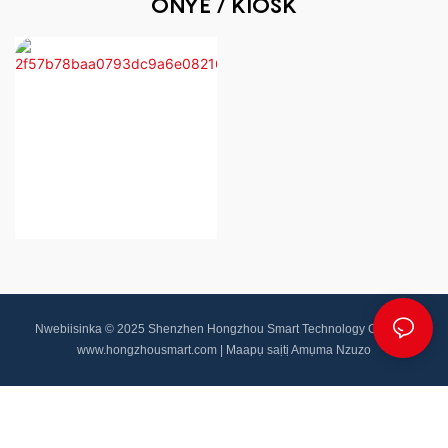
ONYE / KIOSK
Nwebiisinka © 2025 Shenzhen Hongzhou Smart Technology Co.,Ltd |
www.hongzhousmart.com
|
Maapụ saịtị
Amụma Nzuzo