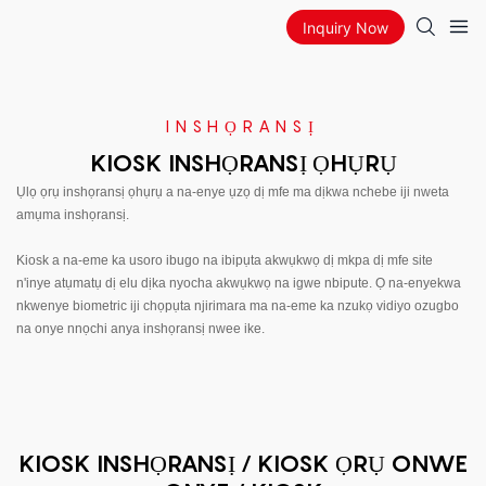
Inquiry Now
INSHỌRANSỊ
KIOSK INSHỌRANSỊ ỌHỤRỤ
Ụlọ ọrụ inshọransị ọhụrụ a na-enye ụzọ dị mfe ma dịkwa nchebe iji nweta
amụma inshọransị.
Kiosk a na-eme ka usoro ibugo na ibipụta akwụkwọ dị mkpa dị mfe site
n'inye atụmatụ dị elu dịka nyocha akwụkwọ na igwe nbipute. Ọ na-enyekwa
nkwenye biometric iji chọpụta njirimara ma na-eme ka nzukọ vidiyo ozugbo
na onye nnọchi anya inshọransị nwee ike.
KIOSK INSHỌRANSỊ / KIOSK ỌRỤ ONWE