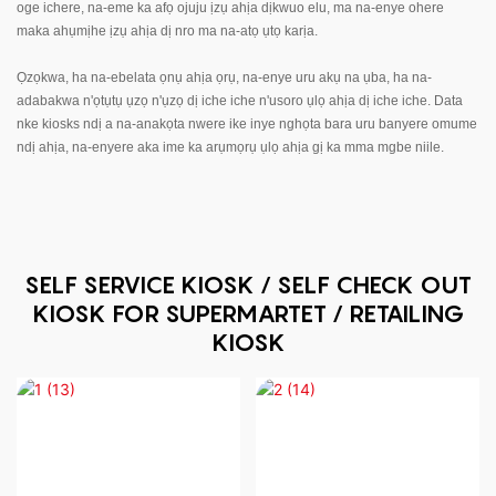
oge ichere, na-eme ka afọ ojuju ịzụ ahịa dịkwuo elu, ma na-enye ohere
maka ahụmịhe ịzụ ahịa dị nro ma na-atọ ụtọ karịa.
Ọzọkwa, ha na-ebelata ọnụ ahịa ọrụ, na-enye uru akụ na ụba, ha na-
adabakwa n'ọtụtụ ụzọ n'ụzọ dị iche iche n'usoro ụlọ ahịa dị iche iche. Data
nke kiosks ndị a na-anakọta nwere ike inye nghọta bara uru banyere omume
ndị ahịa, na-enyere aka ime ka arụmọrụ ụlọ ahịa gị ka mma mgbe niile.
SELF SERVICE KIOSK / SELF CHECK OUT
KIOSK FOR SUPERMARTET / RETAILING
KIOSK