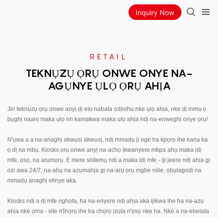
Inquiry Now
RETAIL
TEKNỤZỤ ỌRỤ ONWE ONYE NA-
AGỤNYE ỤLỌ ỌRỤ AHỊA
Jiri teknụzụ ọrụ onwe anyị dị elu nabata ọdịnihu nke ụlọ ahịa, nke dị mma ọ
bụghị naanị maka ụlọ nri kamakwa maka ụlọ ahịa ndị na-enweghị onye ọrụ!
N'ụwa a a na-anaghị akwụsị akwụsị, ndị mmadụ ji oge ha kpọrọ ihe karịa ka
ọ dị na mbụ. Kiosks ọrụ onwe anyị na-achọ ịkwanyere mkpa ahụ maka ịdị
mfe, ọsọ, na arụmọrụ. E mere sistemụ ndị a maka ịdị mfe - iji jeere ndị ahịa gị
ozi awa 24/7, na-ahụ na azụmahịa gị na-arụ ọrụ mgbe niile, ọbụlagodi na
mmadụ anaghị etinye aka.
Kiosks ndị a dị mfe nghọta, ha na-enyere ndị ahịa aka ijikwa ihe ha na-azụ
ahịa nke ọma - site n'ịhọrọ ihe ha chọrọ ịzụta n'ọsọ nke ha. Nke a na-ebelata