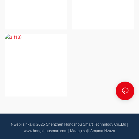
Nwebiisinka © 2025 Shenzhen Hongzhou Smart Technology Co.,Ltd |
www.hongzhousmart.com
|
Maapụ saịtị
Amụma Nzuzo