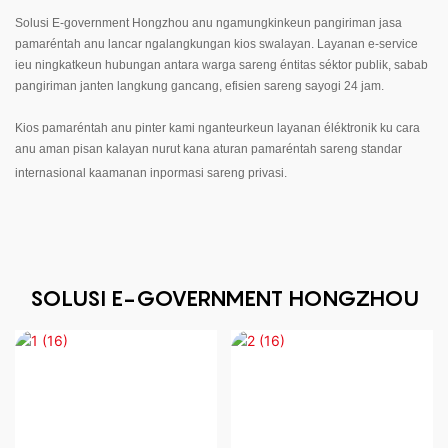
Solusi E-government Hongzhou anu ngamungkinkeun pangiriman jasa
pamaréntah anu lancar ngalangkungan kios swalayan. Layanan e-service
ieu ningkatkeun hubungan antara warga sareng éntitas séktor publik, sabab
pangiriman janten langkung gancang, efisien sareng sayogi 24 jam.
Kios pamaréntah anu pinter kami nganteurkeun layanan éléktronik ku cara
anu aman pisan kalayan nurut kana aturan pamaréntah sareng standar
internasional kaamanan inpormasi sareng privasi.
SOLUSI E-GOVERNMENT HONGZHOU