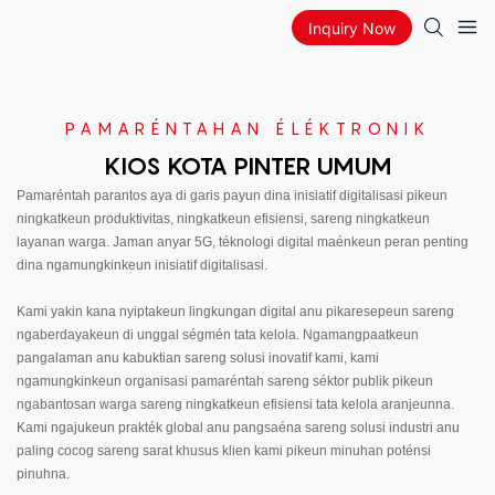
Inquiry Now
PAMARÉNTAHAN ÉLÉKTRONIK
KIOS KOTA PINTER UMUM
Pamaréntah parantos aya di garis payun dina inisiatif digitalisasi pikeun
ningkatkeun produktivitas, ningkatkeun efisiensi, sareng ningkatkeun
layanan warga. Jaman anyar 5G, téknologi digital maénkeun peran penting
dina ngamungkinkeun inisiatif digitalisasi.
Kami yakin kana nyiptakeun lingkungan digital anu pikaresepeun sareng
ngaberdayakeun di unggal ségmén tata kelola. Ngamangpaatkeun
pangalaman anu kabuktian sareng solusi inovatif kami, kami
ngamungkinkeun organisasi pamaréntah sareng séktor publik pikeun
ngabantosan warga sareng ningkatkeun efisiensi tata kelola aranjeunna.
Kami ngajukeun prakték global anu pangsaéna sareng solusi industri anu
paling cocog sareng sarat khusus klien kami pikeun minuhan poténsi
pinuhna.