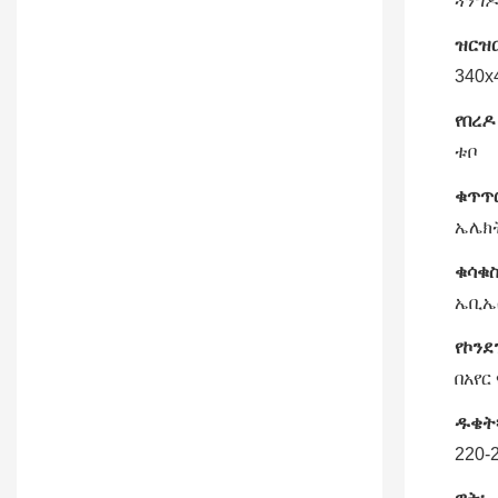
ጓንግዶ
ዝርዝ
340
የበረዶ
ቱቦ
ቁጥጥር
ኤሌክ
ቁሳቁስ
ኤቢኤ
የኮንደ
በአየር
ዱቄት
220-