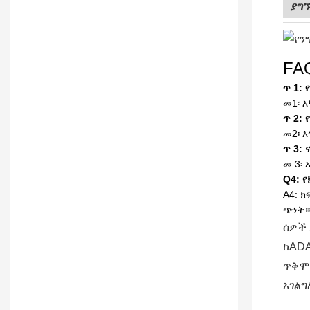
ያግ
FA
ጥ 1:
መ1፡ 
ጥ 2:
መ2፡ 
ጥ 3:
መ 3፡
Q4: 
A4: 
ጭነት።
ሰዎች 
ከADA
ጥቅሞች
አገልግ