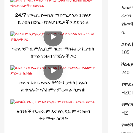
አጠቃ
24/7 የውጪ የመኪና ማቆሚያ ሂሳብ ክፍያ
ፈጣን
ኪዮስክ በርካታ የክፍያ ዘዴዎችን ይደግፋል
የእው
ሲ
ኃይል (
የቴሌኮም ሲም/ኢሲም ካርድ ማከፋፈያ ኪዮስክ
105
ከጥሬ ገንዘብ ሞጁሎች ጋር
ቮልቴጅ
240
ሁሉን አቀፍ የጤና ቅኝት ኪዮስክ | የራስ
የሞዴል
አገልግሎት የሕክምና ምርመራ ኪዮስክ
HZCI
የምርት
ለባንኮች የኤቲኤም እና የሲዲኤም የገንዘብ
HZ
ተቀማጭ ስርዓት
የመነሻ