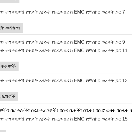
ርት መግለጫ
ኛ ጥቅሞች
ሊኬሽኖች
ችን በሆቴሎች፣ በሬስቶራንቶች፣ በቡና ቤቶች፣ በቤት፣ በቢሮ ወዘተ በስፋት