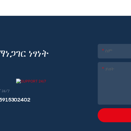
ነጋገር ነፃነት
ስም
ይዘት
 24/7
15915302402