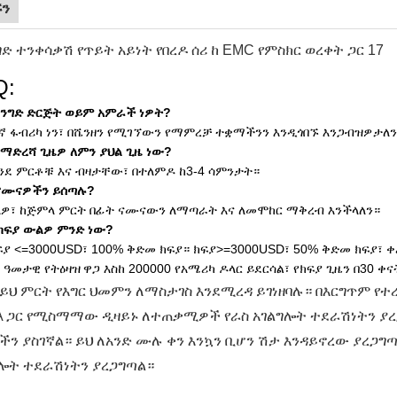
ኙን
Q:
 የንግድ ድርጅት ወይም አምራች ነዎት?
እኛ ፋብሪካ ነን፣ በሼንዘን የሚገኘውን የማምረቻ ተቋማችንን እንዲጎበኙ እንጋብዝዎታለን
 የማድረሻ ጊዜዎ ለምን ያህል ጊዜ ነው?
እንደ ምርቶቹ እና ብዛታቸው፣ በተለምዶ ከ3-4 ሳምንታት።
 ናሙናዎችን ይሰጣሉ?
 አዎ፣ ከጅምላ ምርት በፊት ናሙናውን ለማጣራት እና ለመሞከር ማቅረብ እንችላለን።
የክፍያ ውልዎ ምንድ ነው?
ክፍያ <=3000USD፣ 100% ቅድመ ክፍያ። ክፍያ>=3000USD፣ 50% ቅድመ ክፍያ፣ ቀ
 ዓመታዊ የትዕዛዝ
ዋጋ እስከ 200000 የአሜሪካ ዶላር ይደርሳል፣ የክፍያ ጊዜን በ30 ቀ
ይህ ምርት የእግር ህመምን ለማስታገስ እንደሚረዳ ይገነዘባሉ። በእርግጥም የተ
 ጋር የሚስማማው ዲዛይኑ ለተጠቃሚዎች የራስ አገልግሎት ተደራሽነትን ያረጋ
ን ያስገኛል። ይህ ለአንድ ሙሉ ቀን እንኳን ቢሆን ሽታ እንዳይኖረው ያረጋ
ሎት ተደራሽነትን ያረጋግጣል።