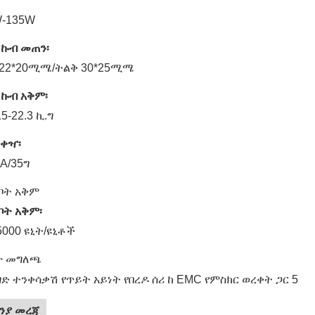
W-135W
 ኩብ መጠን፡
 22*20ሚሜ/ትልቅ 30*25ሚሜ
 ኩብ አቅም፡
5-22.3 ኪ.ግ
ቀዣ፡
A/35ግ
ቦት አቅም
ቦት አቅም፡
5000 ዩኒት/ዩኒቶች
ዮ መግለጫ
ንያ መረጃ