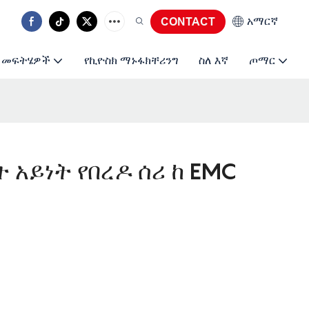
አማርኛ
CONTACT
መፍትሄዎች
የኪዮስክ ማኑፋክቸሪንግ
ስለ እኛ
ጦማር
 አይነት የበረዶ ሰሪ ከ EMC