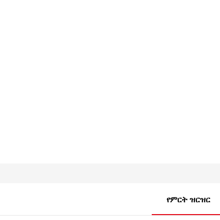
የምርት ዝርዝር