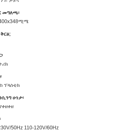
ንግ፣ ቻይና
ር መግለጫ፡
x400x348ሚሜ
 ቅርፅ;
፡
ትሪክ
፡
ስ ፕላስቲክ
ንሲንግ ሁነታ፡
 የቀዘቀዘ
፡
230V/50Hz 110-120V/60Hz