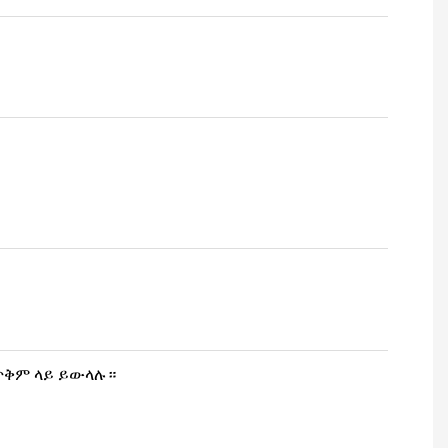
 ጥቅም ላይ ይውላሉ።