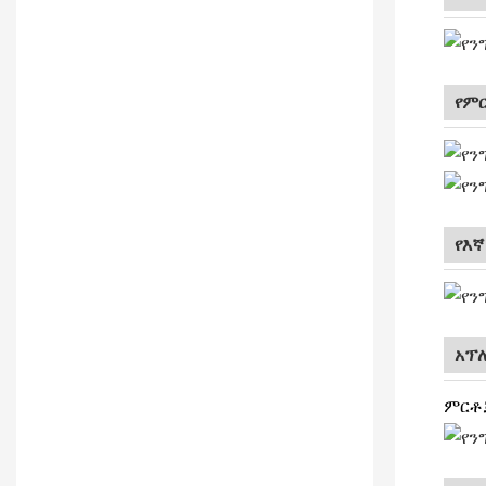
የም
የእ
አፕ
ምርቶቻ