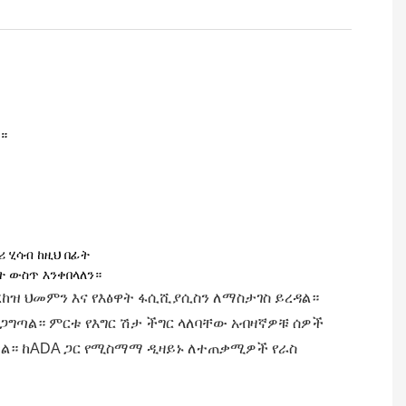
።
ሪ ሂሳብ ከዚህ በፊት
ናት ውስጥ እንቀበላለን።
ረከዝ ህመምን እና የእፅዋት ፋሲሺያሲስን ለማስታገስ ይረዳል።
ግጣል። ምርቱ የእግር ሽታ ችግር ላለባቸው አብዛኛዎቹ ሰዎች
ግጣል። ከADA ጋር የሚስማማ ዲዛይኑ ለተጠቃሚዎች የራስ