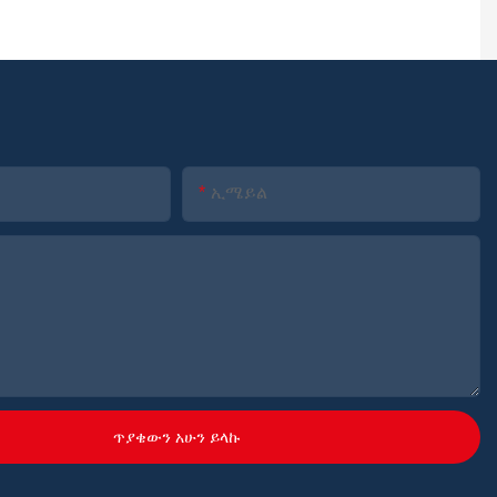
ኢሜይል
ጥያቄውን አሁን ይላኩ