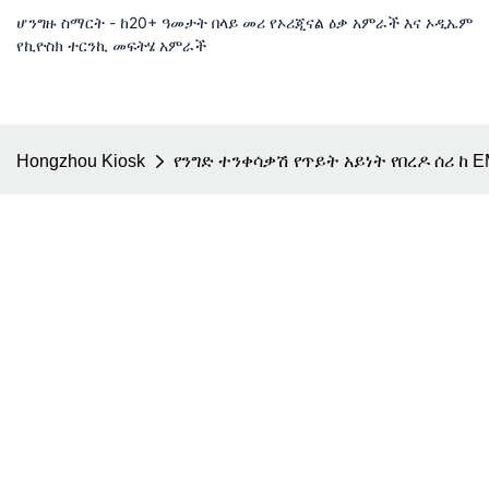
ሆንግዙ ስማርት - ከ20+ ዓመታት በላይ መሪ የኦሪጂናል ዕቃ አምራች እና ኦዲኤም
የኪዮስክ ተርንኪ መፍትሄ አምራች
Hongzhou Kiosk
የንግድ ተንቀሳቃሽ የጥይት አይነት የበረዶ ሰሪ ከ 