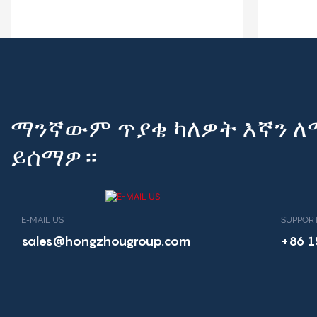
ማንኛውም ጥያቄ ካለዎት እኛን ለማ
ይሰማዎ።
E-MAIL US
SUPPORT
sales@hongzhougroup.com
+86 