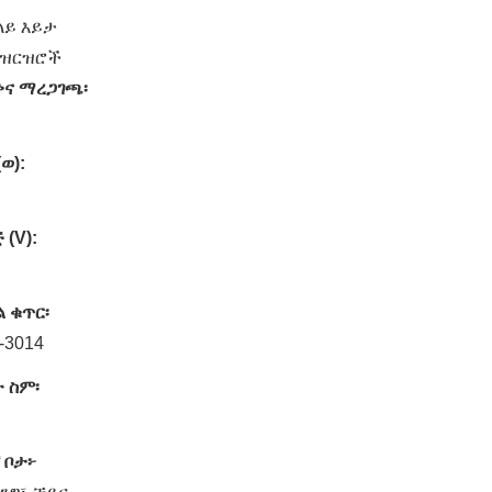
ላይ እይታ
 ዝርዝሮች
ቅና ማረጋገጫ፡
ወ):
 (V):
 ቁጥር፡
-3014
 ስም፡
 ቦታ፦