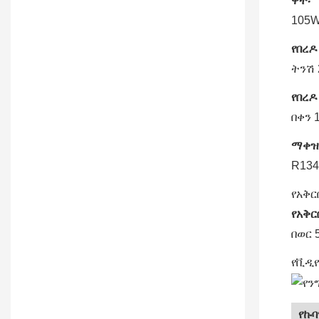
ዋት፡
105
የበረዶ
ትንሽ
የበረዶ
በቀን 1
ማቀዝ
R134
የአቅር
የአቅር
በወር 
የቪዲ
የኩባ