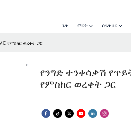
ቤት
ምርት
ሶፍትዌር
EMC የምስክር ወረቀት ጋር
የንግድ ተንቀሳቃሽ የጥይት
የምስክር ወረቀት ጋር