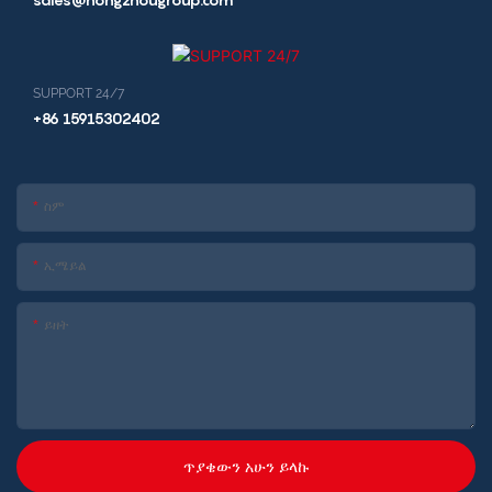
SUPPORT 24/7
+86 15915302402
ስም
ኢሜይል
ይዘት
ጥያቄውን አሁን ይላኩ