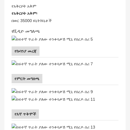
የአቅርቦት አቅም
የአቅርቦት አቅም፡
በወር 35000 ዩኒት/ዩኒቶች
የቪዲዮ መግለጫ
የኩባንያ መረጃ
የምርት መግለጫ
የእኛ ጥቅሞች