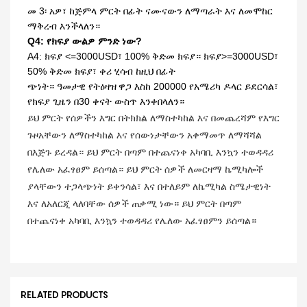
መ 3፡ አዎ፣ ከጅምላ ምርት በፊት ናሙናውን ለማጣራት እና ለመሞከር
ማቅረብ እንችላለን።
Q4: የክፍያ ውልዎ ምንድ ነው?
A4: ክፍያ <=3000USD፣ 100% ቅድመ ክፍያ። ክፍያ>=3000USD፣
50% ቅድመ ክፍያ፣ ቀሪ ሂሳብ ከዚህ በፊት
ጭነት። ዓመታዊ የትዕዛዝ
ዋጋ እስከ 200000 የአሜሪካ ዶላር ይደርሳል፣
የክፍያ ጊዜን በ30 ቀናት ውስጥ እንቀበላለን።
ይህ ምርት የሰዎችን እግር በትክክል ለማስተካከል እና በመጨረሻም የእግር
ጉዞአቸውን ለማስተካከል እና የሰውነታቸውን አቀማመጥ ለማሻሻል
በእጅጉ ይረዳል። ይህ ምርት በጣም በተጨናነቀ አካባቢ እንኳን ተወዳዳሪ
የሌለው አፈፃፀም ይሰጣል። ይህ ምርት ሰዎች ለመርዛማ ኬሚካሎች
ያላቸውን ተጋላጭነት ይቀንሳል፣ እና በተለይም ለኬሚካል ስሜታዊነት
እና ለአለርጂ ላለባቸው ሰዎች ጠቃሚ ነው። ይህ ምርት በጣም
በተጨናነቀ አካባቢ እንኳን ተወዳዳሪ የሌለው አፈፃፀምን ይሰጣል።
RELATED PRODUCTS