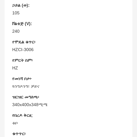
ኃይል (ወ):
105
ቮልቴጅ (V):
240
የሞዴል ቁጥር፡
HZCI-3006
የምርት ስም፡
HZ
የመነሻ ቦታ፦
ጓንግዶንግ፣ ቻይና
ዝርዝር መግለጫ፡
340x400x348ሚሜ
የበረዶ ቅርፅ;
ቱቦ
ቁጥጥር፡