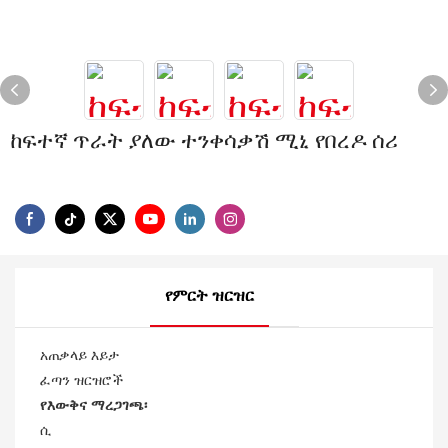
ከፍተኛ ጥራት ያለው ተንቀሳቃሽ ሚኒ የበረዶ ሰሪ
የምርት ዝርዝር
አጠቃላይ እይታ
ፈጣን ዝርዝሮች
የእውቅና ማረጋገጫ፡
ሲ