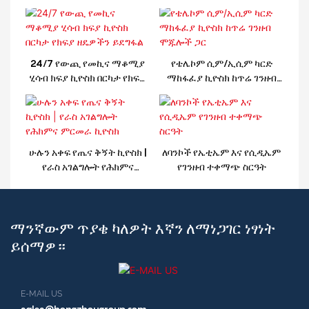
24/7 የውጪ የመኪና ማቆሚያ
የቴሌኮም ሲም/ኢሲም ካርድ
ሂሳብ ክፍያ ኪዮስክ በርካታ የክፍያ
ማከፋፈያ ኪዮስክ ከጥሬ ገንዘብ
ዘዴዎችን ይደግፋል
ሞጁሎች ጋር
ሁሉን አቀፍ የጤና ቅኝት ኪዮስክ |
ለባንኮች የኤቲኤም እና የሲዲኤም
የራስ አገልግሎት የሕክምና
የገንዘብ ተቀማጭ ስርዓት
ምርመራ ኪዮስክ
ማንኛውም ጥያቄ ካለዎት እኛን ለማነጋገር ነፃነት
ይሰማዎ።
E-MAIL US
sales@hongzhougroup.com