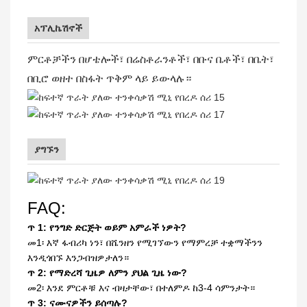
አፕሊኬሽኖች
ምርቶቻችን በሆቴሎች፣ በሬስቶራንቶች፣ በቡና ቤቶች፣ በቤት፣
በቢሮ ወዘተ በስፋት ጥቅም ላይ ይውላሉ።
ያግኙን
FAQ:
ጥ 1: የንግድ ድርጅት ወይም አምራች ነዎት?
መ1፡ እኛ ፋብሪካ ነን፣ በሼንዘን የሚገኘውን የማምረቻ ተቋማችንን
እንዲጎበኙ እንጋብዝዎታለን።
ጥ 2: የማድረሻ ጊዜዎ ለምን ያህል ጊዜ ነው?
መ2፡ እንደ ምርቶቹ እና ብዛታቸው፣ በተለምዶ ከ3-4 ሳምንታት።
ጥ 3: ናሙናዎችን ይሰጣሉ?