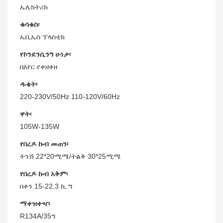
ኤሌክትሪክ
ቁሳቁስ፡
ኤቢኤስ ፕላስቲክ
የኮንደንሲንግ ሁነታ፡
በአየር የቀዘቀዘ
ዱቄት፡
220-230V/50Hz 110-120V/60Hz
ዋት፡
105W-135W
የበረዶ ኩብ መጠን፡
ትንሽ 22*20ሚሜ/ትልቅ 30*25ሚሜ
የበረዶ ኩብ አቅም፡
በቀን 15-22.3 ኪ.ግ
ማቀዝቀዣ፡
R134A/35ግ