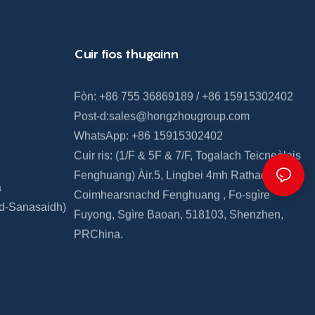
Cuir fios thugainn
Fòn: +86 755 36869189 / +86 15915302402
Post-d:
sales@hongzhougroup.com
WhatsApp: +86 15915302402
Cuir ris: (1/F & 5F
&
7/F,
Togalach Teicneòlais
Fenghuang)
Àir.5, Lingbei 4mh Rathad,
a
Coimhearsnachd Fenghuang
,
Fo-sgìre
rd-Sanasaidh)
Fuyong,
Sgìre Baoan, 518103, Shenzhen,
PRChina.