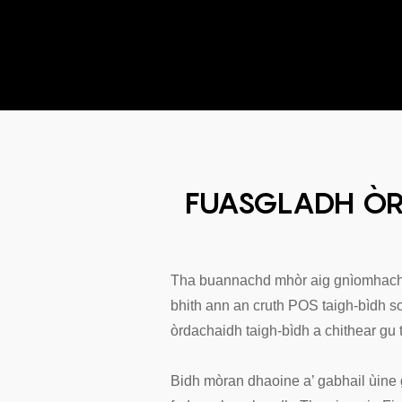
FUASGLADH ÒR
Tha buannachd mhòr aig gnìomhachas
bhith ann an cruth POS taigh-bìdh so
òrdachaidh taigh-bìdh a chithear gu 
Bidh mòran dhaoine a’ gabhail ùine