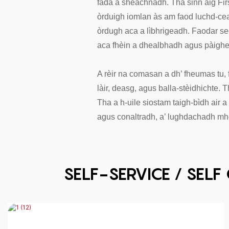
fada a sheachnadh. Tha sinn aig Firs
òrduigh iomlan às am faod luchd-ce
òrdugh aca a lìbhrigeadh. Faodar s
aca fhèin a dhealbhadh agus pàighea
A rèir na comasan a dh’ fheumas tu,
làir, deasg, agus balla-stèidhichte.
Tha a h-uile siostam taigh-bìdh air
agus conaltradh, a’ lughdachadh m
SELF-SERVICE / SEL