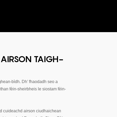
AIRSON TAIGH-
ghean-bìdh. Dh’ fhaodadh seo a
han fèin-sheirbheis le siostam fèin-
ad cuideachd airson ciudhaichean