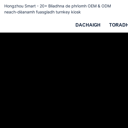
Hongzhou Smart - 20+ Bliadhna de phrìomh OEM & ODM
neach-dèanamh fuasgladh turnkey kiosk
DACHAIGH
TORAD