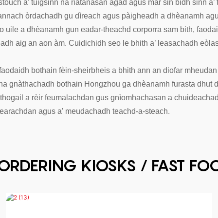
touch a’ tuigsinn na riatanasan agad agus mar sin bidh sinn a’
annach òrdachadh gu dìreach agus pàigheadh ​​a dhèanamh agus
eo uile a dhèanamh gun eadar-theachd corporra sam bith, faoda
dh ​​aig an aon àm. Cuidichidh seo le bhith a’ leasachadh eòla
 faodaidh bothain fèin-sheirbheis a bhith ann an diofar mheud
 Tha gnàthachadh bothain Hongzhou ga dhèanamh furasta dhut dìr
 a thogail a rèir feumalachdan gus gnìomhachasan a chuideacha
hearachdan agus a’ meudachadh teachd-a-steach.
F ORDERING KIOSKS / FAST F