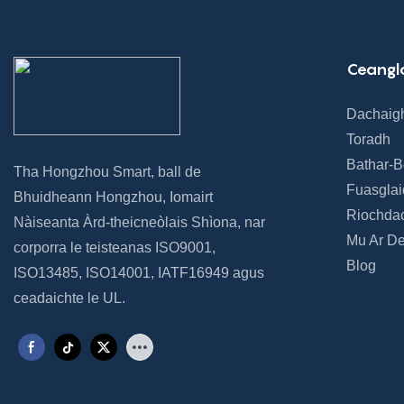
Ceangl
Dachaig
Toradh
Bathar-
Tha Hongzhou Smart, ball de
Fuasgla
Bhuidheann Hongzhou, Iomairt
Riochda
Nàiseanta Àrd-theicneòlais Shìona, nar
Mu Ar De
corporra le teisteanas ISO9001,
Blog
ISO13485, ISO14001, IATF16949 agus
ceadaichte le UL.