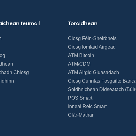
aichean feumail
Toraidhean
h
Ciosg Fèin-Sheirbheis
Ciosg Iomlaid Airgead
Bog
ATM Bitcoin
idhean
ATM/CDM
chadh Chiosg
ATM Airgid Gluasadach
idhinn
Ciosg Cunntas Fosgailte Banc
Soidhnichean Didseatach (Bùi
POS Smart
Inneal Reic Smart
Clàr-Màthar