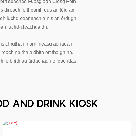
 toirt seachad Fuasgladh Ciosg Fèin-
 dìreach feitheamh gus an tèid an
idh luchd-ceannach a-nis an òrdugh
san luchd-cleachdaidh.
an is chruthan, nam measg aonadan
each na tha a dhìth ort fhaighinn.
dh le bhith ag àrdachadh èifeachdas
OOD AND DRINK KIOSK