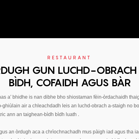
RESTAURANT
DUGH GUN LUCHD-OBRACH 
BÌDH, COFAIDH AGUS BÀR
 a’ bhidhe is nan dibhe bho shiostaman fèin-òrdachaidh thai
-ghiùlain air a chleachdadh leis an luchd-obrach a-staigh no bot
tric ann an
taighean-bìdh bìdh luath
.
 gus an òrdugh aca a chrìochnachadh mus pàigh iad agus tha i