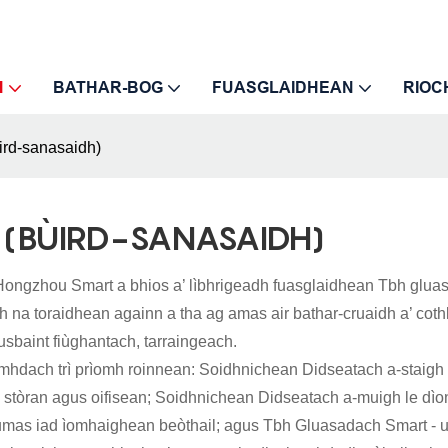
H
BATHAR-BOG
FUASGLAIDHEAN
RIOC
ird-sanasaidh)
 (BÙIRD-SANASAIDH)
 Hongzhou Smart a bhios a’ lìbhrigeadh fuasglaidhean Tbh glua
 na toraidhean againn a tha ag amas air bathar-cruaidh a’ coth
usbaint fiùghantach, tarraingeach.
mhdach trì prìomh roinnean: Soidhnichean Didseatach a-staigh 
 stòran agus oifisean; Soidhnichean Didseatach a-muigh le dìo
humas iad ìomhaighean beòthail; agus Tbh Gluasadach Smart - u