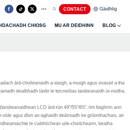
Gàidhlig
CONTACT
HDACHADH CHIOSG
MU AR DEIDHINN
BLOG
sadach àrd-choileanaidh a-staigh, a-muigh agus snasail a tha
lamadh dealbhadh làidir le teicneòlas taisbeanaidh ùr-nodha,
(taisbeanaidhean LCD àrd-rùn 49”/55”/65”, rim faighinn ann
n-sìde agus dìon an-aghaidh deàrrsadh ìre gnìomhachais, air
idheamaichte le cuibhlichean uile-choitcheann, beatha