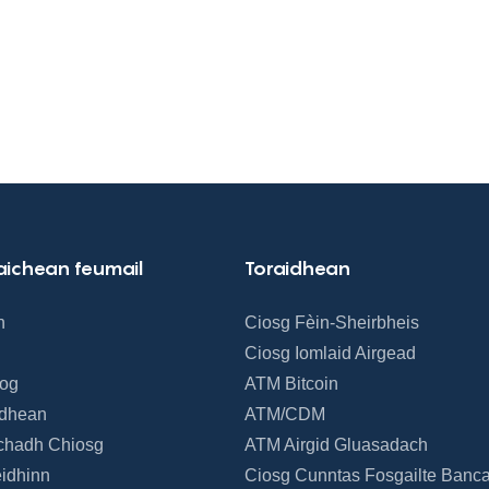
aichean feumail
Toraidhean
h
Ciosg Fèin-Sheirbheis
Ciosg Iomlaid Airgead
Bog
ATM Bitcoin
idhean
ATM/CDM
chadh Chiosg
ATM Airgid Gluasadach
idhinn
Ciosg Cunntas Fosgailte Banc