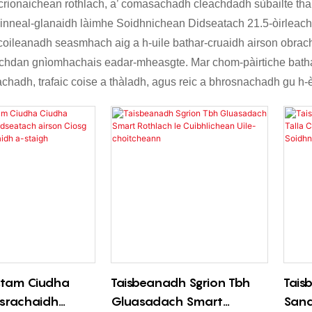
rionaichean rothlach, a’ comasachadh cleachdadh sùbailte tha
 inneal-glanaidh làimhe Soidhnichean Didseatach 21.5-òirlea
coileanadh seasmhach aig a h-uile bathar-cruaidh airson obrach
chdan gnìomhachais eadar-mheasgte. Mar chom-pàirtiche bathar-
adh, trafaic coise a thàladh, agus reic a bhrosnachadh gu h-
ostam Ciudha
Taisbeanadh Sgrion Tbh
Tais
osrachaidh
Gluasadach Smart
Sana