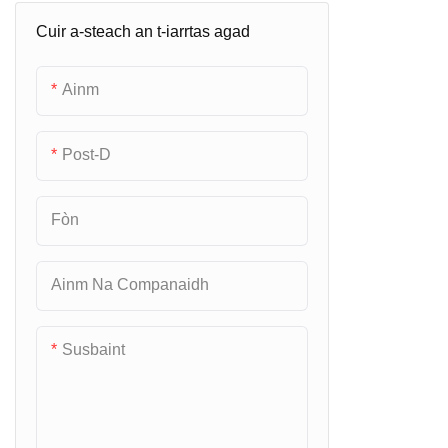
Cuir a-steach an t-iarrtas agad
Inneal Reic Òir
Clàr-màthair Gnìomhachais X86
Ainm
Post-D
Fòn
Ainm Na Companaidh
Susbaint