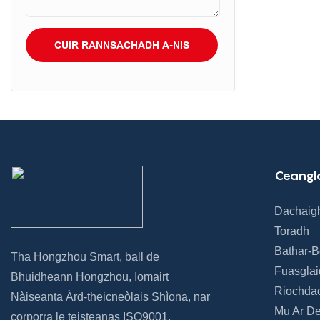
CUIR RANNSACHADH A-NIS
Ceangl
Dachaig
Toradh
Bathar-
Tha Hongzhou Smart, ball de
Fuasgla
Bhuidheann Hongzhou, Iomairt
Riochda
Nàiseanta Àrd-theicneòlais Shìona, nar
Mu Ar De
corporra le teisteanas ISO9001,