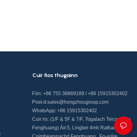
Cuir fios thugainn
Fòn: +86 755 36869189 / +86 15915302402
Post-d:
sales@hongzhougroup.com
WhatsApp: +86 15915302402
Cuir ris: (1/F & 5F
&
7/F,
Togalach Teicneòlais
Fenghuang)
Àir.5, Lingbei 4mh Rathad,
a
Coimhearsnachd Fenghuang
,
Fo-sgìre