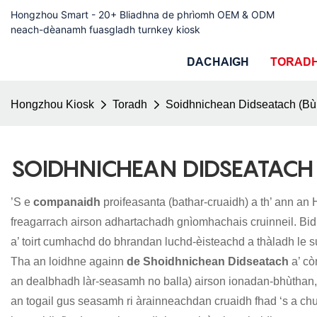
Hongzhou Smart - 20+ Bliadhna de phrìomh OEM & ODM
neach-dèanamh fuasgladh turnkey kiosk
DACHAIGH
TORAD
Hongzhou Kiosk
Toradh
Soidhnichean Didseatach (Bù
SOIDHNICHEAN DIDSEATACH
’S e
companaidh
proifeasanta (bathar-cruaidh) a th’ ann an
freagarrach airson adhartachadh gnìomhachais cruinneil. Bidh
a’ toirt cumhachd do bhrandan luchd-èisteachd a thàladh le s
Tha an loidhne againn
de Shoidhnichean Didseatach
a’ cò
an dealbhadh làr-seasamh no balla) airson ionadan-bhùthan,
an togail gus seasamh ri àrainneachdan cruaidh fhad ‘s a c