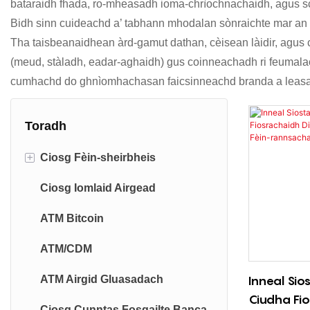
bataraidh fhada, ro-mheasadh ioma-chrìochnachaidh, agus sc
Bidh sinn cuideachd a’ tabhann mhodalan sònraichte mar an
Tha taisbeanaidhean àrd-gamut dathan, cèisean làidir, agus 
(meud, stàladh, eadar-aghaidh) gus coinneachadh ri feumala
cumhachd do ghnìomhachasan faicsinneachd branda a leasach
Toradh
+
Ciosg Fèin-sheirbheis
Ciosg Iomlaid Airgead
Ciosg Fèin-òrdachaidh
ATM Bitcoin
Ciosg Fèin-sheicidh
ATM/CDM
Ciosg SIM Telecom
Inneal Si
ATM Airgid Gluasadach
Ciosg clàraidh a-steach taigh-
Ciudha Fi
òsta
Ciosg Cunntas Fosgailte Banca