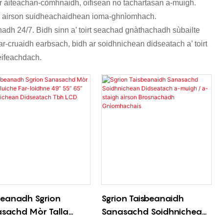
r àiteachan-còmhnaidh, oifisean no tachartasan a-muigh.
ch airson suidheachaidhean ioma-ghnìomhach.
adh 24/7. Bidh sinn a’ toirt seachad gnàthachadh sùbailte
cruaidh earbsach, bidh ar soidhnichean didseatach a’ toirt
èifeachdach.
beanadh Sgrion
Sgrion Taisbeanaidh
sachd Mòr Talla
Sanasachd Soidhnichean