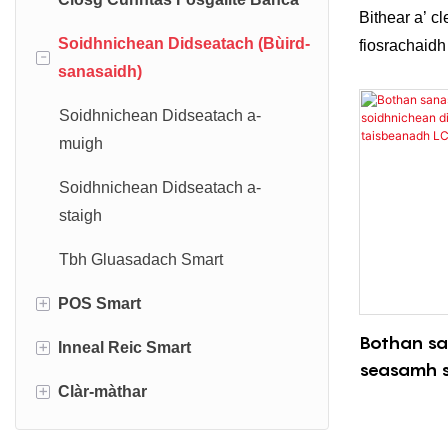
Didseatach
Bithear a’ c
Ciosg Clò-bhualaidh is Sganaidh
Fèin-rann
Soidhnichean Didseatach (Bùird-
fiosrachaidh
-
Fèin-ghluasadach
staigh
sanasaidh)
measgachad
Ciosg Àrachais
tha a’ toirt 
Soidhnichean Didseatach a-
gnìomhachas
Ciosg Pàighidh Bile
muigh
amas bothai
conaltradh 
Ciosg Cùram Slàinte is Leigheis
Soidhnichean Didseatach a-
luchd-tadhail 
staigh
Ciosg Crannchuir
dhaibh fios
Tbh Gluasadach Smart
comhairle e
Ciosg Leabharlainn
+
POS Smart
Ciosg Gheamannan
Bothan s
+
Inneal Reic Smart
POS làimhe
Ciosg an Riaghaltais
seasamh s
+
Clàr-màthar
POS Deasg
Inneal Reic Pizza
didseatac
Ciosg Gnàthaichte
taisbeana
Inneal reic Vape/E-toitean
Clàr-màthair Android