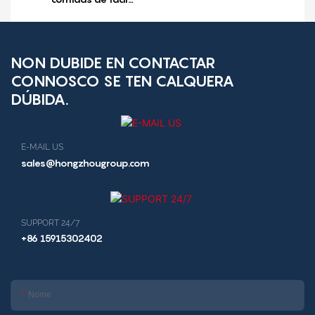
funcionamento quiosco de
de moedas e efectivo
venda de almorzos
quiosco de restaurante
NON DUBIDE EN CONTACTAR
CONNOSCO SE TEN CALQUERA
DÚBIDA.
E-MAIL US
sales@hongzhougroup.com
SUPPORT 24/7
+86 15915302402
Nome