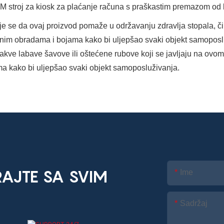
je se da ovaj proizvod pomaže u održavanju zdravlja stopala, č
nim obradama i bojama kako bi uljepšao svaki objekt samoposluž
kakve labave šavove ili oštećene rubove koji se javljaju na ov
a kako bi uljepšao svaki objekt samoposluživanja.
AJTE SA SVIM
Ime
Sadržaj