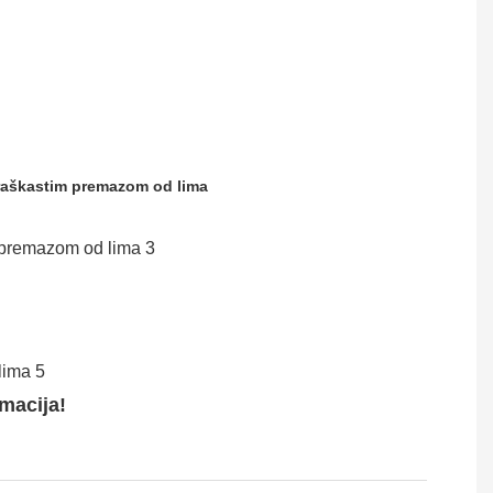
praškastim premazom od lima
rmacija!