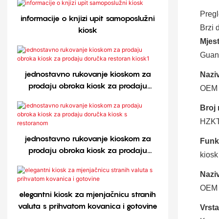
Preg
informacije o knjizi upit samoposlužni
Brzi d
kiosk
Mjest
Guan
jednostavno rukovanje kioskom za
Nazi
prodaju obroka kiosk za prodaju
OEM
doručka restoran kiosk1
Broj
HZKT
jednostavno rukovanje kioskom za
Funkc
prodaju obroka kiosk za prodaju
kiosk
doručka kiosk s restoranom
Nazi
OEM s
elegantni kiosk za mjenjačnicu stranih
valuta s prihvatom kovanica i gotovine
Vrsta