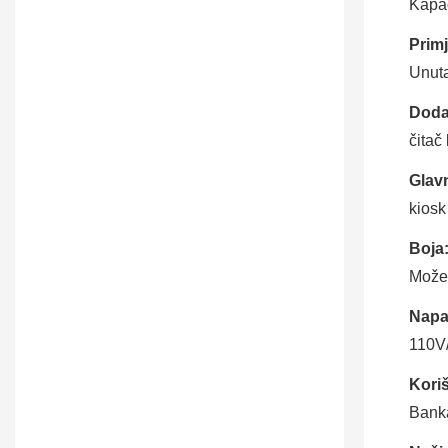
Kapac
Prim
Unuta
Dodat
čitač 
Glav
kiosk
Boja
Može 
Napa
110V
Kori
Bank