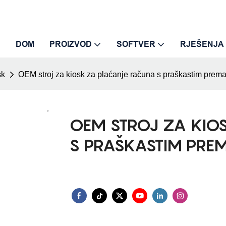
DOM
PROIZVOD
SOFTVER
RJEŠENJA
sk
OEM stroj za kiosk za plaćanje računa s praškastim prem
OEM STROJ ZA KIO
S PRAŠKASTIM PR