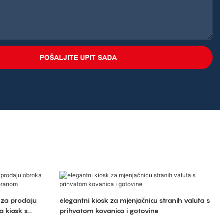
POŠALJITE UPIT SADA
 za prodaju
elegantni kiosk za mjenjačnicu stranih valuta s
a kiosk s
prihvatom kovanica i gotovine