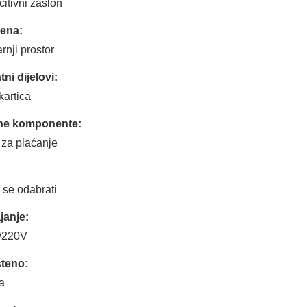
itivni zaslon
jena:
rnji prostor
ni dijelovi:
kartica
ne komponente:
 za plaćanje
:
se odabrati
janje:
/220V
šteno:
a