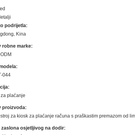
led
etalji
o podrijetla:
gdong, Kina
v robne marke:
 ODM
 modela:
-044
ija:
 za plaćanje
v proizvoda:
troj za kiosk za plaćanje računa s praškastim premazom od li
 zaslona osjetljivog na dodir: