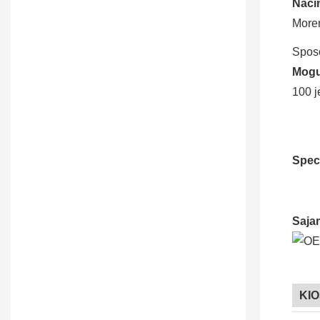
Nači
More
Spos
Mogu
100 j
Speci
Saja
KI