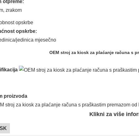
n otpreme:
m, zrakom
obnost opskrbe
ćnost opskrbe:
edinica/jedinica mjesečno
OEM stroj za kiosk za plaćanje računa s 
fikacija
m proizvoda
Klikni za više info
OSK