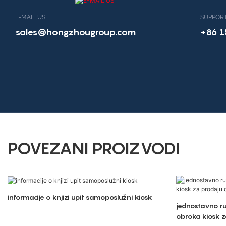
E-MAIL US
SUPPORT
sales@hongzhougroup.com
+86 
POVEZANI PROIZVODI
informacije o knjizi upit samoposlužni kiosk
jednostavno r
obroka kiosk z