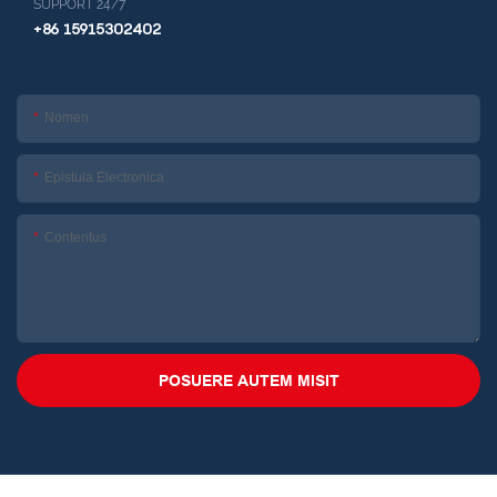
SUPPORT 24/7
+86 15915302402
Nomen
Epistula Electronica
Contentus
POSUERE AUTEM MISIT