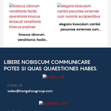
operationis kioscus
ientaculi venditionis
kioscus popinae kioscus1
elegans kiosculum cambii
pecuniae externae cum
kioscus ciborum
nummis accipientibus
venditionis facilis
operationis kioscus
ientaculi venditionis
kioscus popinae
LIBERE NOBISCUM COMMUNICARE
POTES SI QUAS QUAESTIONES HABES.
E-MAIL US
sales@hongzhougroup.com