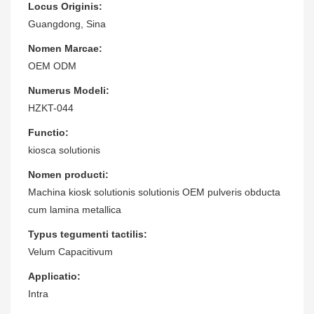
Locus Originis:
Guangdong, Sina
Nomen Marcae:
OEM ODM
Numerus Modeli:
HZKT-044
Functio:
kiosca solutionis
Nomen producti:
Machina kiosk solutionis solutionis OEM pulveris obducta
cum lamina metallica
Typus tegumenti tactilis:
Velum Capacitivum
Applicatio:
Intra