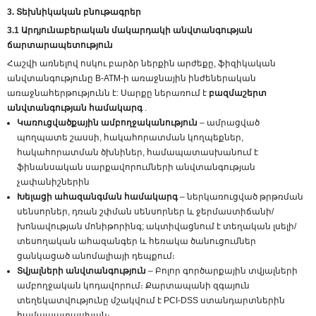
3. Տեխնիկական բնութագրեր
3.1 Արդյունաբերական մակարդակի անվտանգության
ճարտարապետություն
Հաշվի առնելով ոսկու բարձր ներքին արժեքը, ֆիզիկական
անվտանգությունը B-ATM-ի առաջնային ինժեներական
առաջնահերթությունն է: Սարքը ներառում է
բազմաշերտ
անվտանգության համակարգ
.
Կառուցվածքային ամբողջականություն
– ամրացված
պողպատե շասսի, հակահորատման կողպեքներ,
հակահորատման ծխնիներ, համապատասխանում է
ֆինանսական սարքավորումների անվտանգության
չափանիշներին
Խելացի ահազանգման համակարգ
– ներկառուցված թրթռման
սենսորներ, դռան շփման սենսորներ և ջերմաստիճանի/
խոնավության մոնիթորինգ; ակտիվացնում է տեղական լսելի/
տեսողական ահազանգեր և հեռակա ծանուցումներ
ցանկացած անոմալիայի դեպքում։
Տվյալների անվտանգություն
– Բոլոր գործարքային տվյալների
ամբողջական կոդավորում։ Քարտապանի զգայուն
տեղեկատվությունը մշակվում է PCI-DSS ստանդարտներին
համապատասխան։