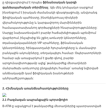
ը դիրքավորվում է որպես
ֆինանսական կարգի
գանձապահական տերմինալ
: Այն մեկ կոմպակտ սարքում
ինտեգրում է իրական ժամանակի գնագոյացումը, անվտանգ
ֆիզիկական պահեստը, ինտելեկտուալ ռիսկերի
վերահսկողությունը և կարգավորող մարմիններին
համապատասխանող գործարքների հնարավորությունները:
Սարքը նախատեսված է բարձր հաճախելիության պրեմիում
վայրերում, ինչպիսիք են շքեղ առևտրի կենտրոնները,
օդանավակայանների VIP սրահները, ֆինանսական
կենտրոնները, հինգաստղանի հյուրանոցները և մասնավոր
բանկային ակումբները, տեղակայելու համար: Օպերատորների
համար այն առաջարկում է ցածր գնով, բարձր
արդյունավետությամբ ալիք՝ թանկարժեք մետաղների
մանրածախ առևտուրը ընդլայնելու համար՝ առանց նվիրված
անձնակազմի կամ ֆիզիկական խանութների
անհրաժեշտության:
2. Հիմնական առանձնահատկությունները
2.1 Բազմազան ապրանքային պորտֆոլիո
B-ATM-ը աջակցում է թանկարժեք մետաղներից պատրաստված