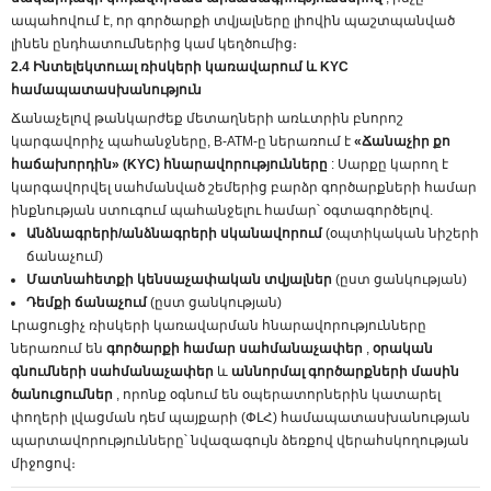
ապահովում է, որ գործարքի տվյալները լիովին պաշտպանված
լինեն ընդհատումներից կամ կեղծումից։
2.4 Ինտելեկտուալ ռիսկերի կառավարում և KYC
համապատասխանություն
Ճանաչելով թանկարժեք մետաղների առևտրին բնորոշ
կարգավորիչ պահանջները, B-ATM-ը ներառում է
«Ճանաչիր քո
հաճախորդին» (KYC) հնարավորությունները
: Սարքը կարող է
կարգավորվել սահմանված շեմերից բարձր գործարքների համար
ինքնության ստուգում պահանջելու համար՝ օգտագործելով.
Անձնագրերի/անձնագրերի սկանավորում
(օպտիկական նիշերի
ճանաչում)
Մատնահետքի կենսաչափական տվյալներ
(ըստ ցանկության)
Դեմքի ճանաչում
(ըստ ցանկության)
Լրացուցիչ ռիսկերի կառավարման հնարավորությունները
ներառում են
գործարքի համար սահմանաչափեր
,
օրական
գնումների սահմանաչափեր
և
աննորմալ գործարքների մասին
ծանուցումներ
, որոնք օգնում են օպերատորներին կատարել
փողերի լվացման դեմ պայքարի (ՓԼՀ) համապատասխանության
պարտավորությունները՝ նվազագույն ձեռքով վերահսկողության
միջոցով։