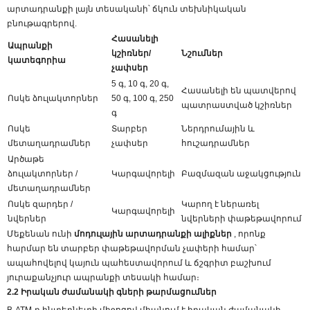
արտադրանքի լայն տեսականի՝ ճկուն տեխնիկական
բնութագրերով.
Հասանելի
Ապրանքի
կշիռներ/
Նշումներ
կատեգորիա
չափսեր
5 գ, 10 գ, 20 գ,
Հասանելի են պատվերով
Ոսկե ձուլակտորներ
50 գ, 100 գ, 250
պատրաստված կշիռներ
գ
Ոսկե
Տարբեր
Ներդրումային և
մետաղադրամներ
չափսեր
հուշադրամներ
Արծաթե
ձուլակտորներ /
Կարգավորելի
Բազմազան աջակցություն
մետաղադրամներ
Ոսկե զարդեր /
Կարող է ներառել
Կարգավորելի
նվերներ
նվերների փաթեթավորում
Մեքենան ունի
մոդուլային արտադրանքի ալիքներ
, որոնք
հարմար են տարբեր փաթեթավորման չափերի համար՝
ապահովելով կայուն պահեստավորում և ճշգրիտ բաշխում
յուրաքանչյուր ապրանքի տեսակի համար։
2.2 Իրական ժամանակի գների թարմացումներ