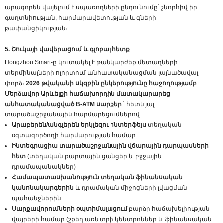
արագորեն վայելում է սպառողների ընդունումը՝ շնորհիվ իր
գաղտնիության, հարմարավետության և գների
թափանցիկության։
5. Շուկայի վավերացում և գլոբալ հետք
Hongzhou Smart-ը կուտակել է թանկարժեք մետաղների
տերմինալների ոլորտում անհատականացման լայնածավալ
փորձ։
2026 թվականի սկզբին ընկերությունը հաջողությամբ
Մերձավոր Արևելքի հաճախորդին մատակարարեց
անհատականացված B-ATM սարքեր
՝ հետևյալ
տարածաշրջանային հարմարեցումներով.
Արաբերեն/անգլերեն երկլեզու ինտերֆեյս
տեղական
օգտագործողի հարմարության համար
Ինտեգրացիա տարածաշրջանային վճարային դարպասների
հետ
(տեղական քարտային ցանցեր և բջջային
դրամապանակներ)
Համապատասխանություն տեղական ֆինանսական
կանոնակարգերին
և դրամական միջոցների լվացման
պահանջներին
Սարքավորումների օպտիմալացում
բարձր հաճախելիության
վայրերի համար (շքեղ առևտրի կենտրոններ և ֆինանսական