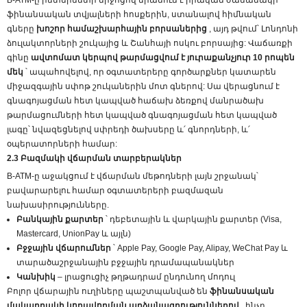
B-ATM-ը ինտերնետի միջոցով միանում է իրական ժամանակի
ֆինանսական տվյալների հոսքերին, ստանալով հիմնական
գները
խոշոր համաշխարհային բորսաներից
, այդ թվում՝ Լոնդոնի
ձուլակտորների շուկայից և Շանհայի ոսկու բորսայից: Վաճառքի
գինը
ավտոմատ կերպով թարմացվում է յուրաքանչյուր 10 րոպեն
մեկ
՝ ապահովելով, որ օգտատերերը գործարքներ կատարեն
միջազգային սփոթ շուկաներին մոտ գներով: Սա վերացնում է
գնագոյացման հետ կապված հաճախ ձեռքով մանրածախ
թարմացումների հետ կապված գնագոյացման հետ կապված
լագը՝ նվազեցնելով սփրեդի ծախսերը և՛ գնորդների, և՛
օպերատորների համար:
2.3 Բազմակի վճարման տարբերակներ
B-ATM-ը աջակցում է վճարման մեթոդների լայն շրջանակ՝
բավարարելու համար օգտատերերի բազմազան
նախասիրությունները.
Բանկային քարտեր
՝ դեբետային և վարկային քարտեր (Visa,
Mastercard, UnionPay և այլն)
Բջջային վճարումներ
՝ Apple Pay, Google Pay, Alipay, WeChat Pay և
տարածաշրջանային բջջային դրամապանակներ
Կանխիկ
– լրացուցիչ թղթադրամ ընդունող մոդուլ
Բոլոր վճարային ուղիները պաշտպանված են
ֆինանսական
մակարդակի կոդավորման արձանագրություններով
, ինչը