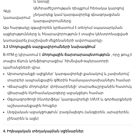
և կապը
Անհրաժեշտության դեպքում հեռակա կարգով
Գնի
չեղարկեք կամ կարգավորեք գնագոյացման
կառավարում
կարգավորումները
Այս հարթակը զգալիորեն կրճատում է տեղում սպասարկման
այցելությունները և հնարավորություն է տալիս կենտրոնացված
կառավարել բաշխված մեքենաների ավտոպարկը։
3.3 Մոդուլային սարքավորումների նախագծում
B-ATM-ը կիրառում է
մոդուլային ճարտարապետություն
, որը թույլ է
տալիս ճկուն կոնֆիգուրացիա՝ հիմնված օպերատորի
պահանջների վրա.
Արտադրանքի ալիքներ՝ կարգավորելի քանակով և չափսերով՝
տարբեր ապրանքային գծերին համապատասխանելու համար
Վճարային մոդուլներ՝ փոխարինելի՝ տարածաշրջանին հատուկ
վճարային էկոհամակարգերը աջակցելու համար
Օգտագործողի ինտերֆեյս՝ կարգավորելի UI/UX և գործարքների
աշխատանքային հոսքեր
Լեզվական աջակցություն՝ բազմալեզու (անգլերեն, արաբերեն,
չինարեն և այլն)
4. Իդեալական տեղակայման սցենարներ