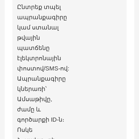
Ընտրեք տպել
ապրանքագիրը
կամ ստանալ
թվային
պատճենը
էլեկտրոնային
փոստով/SMS-ով:
Ապրանքագիրը
կներառի՝
Ամսաթիվը,
ժամը և
գործարքի ID-ն։
Ոսկե