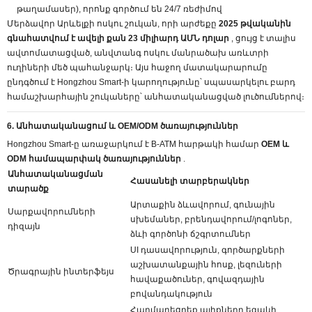
թաղամասեր), որոնք գործում են 24/7 ռեժիմով
Մերձավոր Արևելքի ոսկու շուկան, որի արժեքը
2025 թվականին
գնահատվում է ավելի քան 23 միլիարդ ԱՄՆ դոլար
, ցույց է տալիս
ավտոմատացված, անվտանգ ոսկու մանրածախ առևտրի
ուղիների մեծ պահանջարկ։ Այս հաջող մատակարարումը
ընդգծում է Hongzhou Smart-ի կարողությունը՝ սպասարկելու բարդ
համաշխարհային շուկաները՝ անհատականացված լուծումներով։
6. Անհատականացում և OEM/ODM ծառայություններ
Hongzhou Smart-ը առաջարկում է B-ATM հարթակի համար
OEM և
ODM համապարփակ ծառայություններ
.
Անհատականացման
Հասանելի տարբերակներ
տարածք
Արտաքին ձևավորում, գունային
Սարքավորումների
սխեմաներ, բրենդավորում/լոգոներ,
դիզայն
ձևի գործոնի ճշգրտումներ
UI դասավորություն, գործարքների
աշխատանքային հոսք, լեզուների
Ծրագրային ինտերֆեյս
հավաքածուներ, գովազդային
բովանդակություն
Հարմարեցրեք ալիքները եզակի