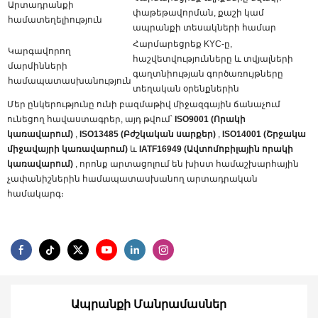
Արտադրանքի
փաթեթավորման, քաշի կամ
համատեղելիություն
ապրանքի տեսակների համար
Հարմարեցրեք KYC-ը,
Կարգավորող
հաշվետվությունները և տվյալների
մարմինների
գաղտնիության գործառույթները
համապատասխանություն
տեղական օրենքներին
Մեր ընկերությունը ունի բազմաթիվ միջազգային ճանաչում
ունեցող հավաստագրեր, այդ թվում՝
ISO9001 (Որակի
կառավարում)
,
ISO13485 (Բժշկական սարքեր)
,
ISO14001 (Շրջակա
միջավայրի կառավարում)
և
IATF16949 (Ավտոմոբիլային որակի
կառավարում)
, որոնք արտացոլում են խիստ համաշխարհային
չափանիշներին համապատասխանող արտադրական
համակարգ։
Ապրանքի Մանրամասներ