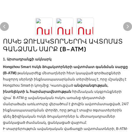
ՈՍԿԵ ՁՈՒԼԱԿՏՈՐՆԵՐՈՎ ԱՎՏՈՄԱՏ
ԳԱՆՁՄԱՆ ՍԱՐՔ (B-ATM)
1. Արտադրանքի ակնարկ
Hongzhou Smart ոսկե ձուլակտորների ավտոմատ գանձման սարքը
(B-ATM)
թանկարժեք մետաղների հետ կապված գործարքների
հաջորդ սերնդի ինքնասպասարկման տերմինալ է, որը մշակվել է
Hongzhou Smart-ի կողմից: Կառուցված
անվտանգության,
ինտելեկտի և հարմարավետության
հիմնական սկզբունքների
վրա՝ B-ATM-ը ավանդական ոսկու առանց դեղատոմսի
մանրածախ առևտուրը վերածում է լիովին ավտոմատացված, 24/7
ինքնասպասարկման փորձի, որը թույլ է տալիս օգտատերերին
գնել ֆիզիկական ոսկե ձուլակտորներ և մետաղադրամներ
ցանկացած ժամանակ, ցանկացած վայրում:
Ի տարբերություն ավանդական վաճառքի ավտոմատների, B-ATM-