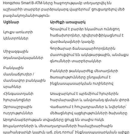
Hongzhou Smart B-ATM-ները հաջողությամբ տեղադրվել են
աշխարհի տարբեր բարձրակարգ վայրերում՝ ցուցադրելով մեծ
բազմակողմանիություն։
Սցենար
Արժեքի առաջարկ
Գրավում է բարձր եկամուտ ունեցող
Լյուքս առևտրի
հաճախորդներ, դիվերսիֆիկացնում է
կենտրոններ
վարձակալների կազմը
Գործարար ճանապարհորդներին
Միջազգային
մատուցվում են ակնթարթային, անմաքս
օդանավակայաններ
գնումների տարբերակներ
Բանկային
Բանկերի թանկարժեք մետաղների
մասնաճյուղեր /
ծառայությունները ընդլայնում է
մասնավոր բանկային
ինքնասպասարկման ուղիներով
սրահներ
Հինգաստղանի
Առաջարկում է պրեմիում հյուրերին
հյուրանոցներ
հարմարավետ և անվտանգ գնման փորձ
Զբոսաշրջային
Վաճառում է հուշադրամներ և նվերներ՝
ուղղություններ
մեծացնելով այցելությունների ծախսերը
Արդյունաբերության տվյալները ցույց են տալիս ոսկե
ձուլակտորների և մետաղադրամների համաշխարհային
պահանջարկի կայուն աճ, ընդ որում՝ ինքնասպասարկման ալիքը