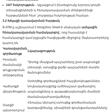
24/7 հսկողություն
– Աջակցում է ինտեգրումը երրորդ կողմի
տեսախցիկների և հեռակառավարման մոնիթորինգի
հարթակների հետ՝ շուրջօրյա հսկողության համար։
3.2 Խելացի կառավարման հարթակ
B-ATM-ը աշխատում է Hongzhou Smart-ի սեփական
ամպային
հեռակառավարման համակարգով
, որը հասանելի է
համակարգչի կամ բջջային հավելվածի միջոցով: Օպերատորները
կարող են.
Կառավարման
Նկարագրություն
գործառույթ
Իրական
Դիտեք մնացած պաշարները ըստ ապրանքի
ժամանակի
տեսակի, ստացեք ցածր պաշարների մասին
գույքագրման
ծանուցումներ
մոնիթորինգ
Ստեղծեք գործարքների հաշվետվություններ,
Վաճառքի
նույնականացրեք ամենաշատ վաճառվող
վերլուծություն
ապրանքները և գագաթնակետային ժամերի
ժամանակահատվածները
Հեռակա կերպով ստուգեք գործառնական
Սարքի
կարգավիճակը, սխալների գրանցամատյանները
ախտորոշում