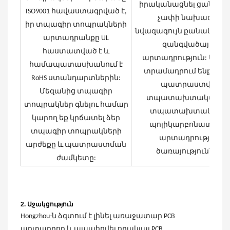
իրականացնել ցանկա
ISO9001 հավաստագրված է,
չափի նախագիծ՝
իր տպագիր տոպրակների
նվազագույն քանակից մ
արտադրանքը UL
զանգվածային
հաստատված է և
արտադրություն: Եվ մե
համապատասխանում է
տրամադրում ենք ար
RoHS ստանդարտներին:
պատրաստվող
Մեզանից տպագիր
տպատախտակային 
տոպրակներ գնելու համար
տպատախտակայի
կարող եք կրճատել ձեր
պոլիկարբոնատայի
տպագիր տոպրակների
արտադրության
արժեքը և պատրաստման
ծառայություններ:
ժամկետը:
2. Աջակցություն
Hongzhou-ն ձգտում է լինել առաջատար PCB
արտադրող և ապահովել որակյալ PCB