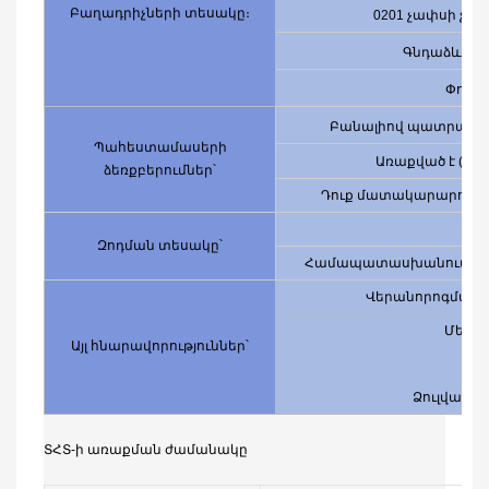
Բաղադրիչների տեսակը։
0201 չափսի չա
Գնդաձև ցան
Փոքր՝
Բանալիով պատրաստ 
Պահեստամասերի
Առաքված է (դո
ձեռքբերումներ՝
Դուք մատակարարում ե
Զոդման տեսակը՝
Համապատասխանում է ա
Վերանորոգման/վ
Մեխա
Այլ հնարավորություններ՝
Տ
Ձուլվածքի
ՏՀՏ-ի առաքման ժամանակը