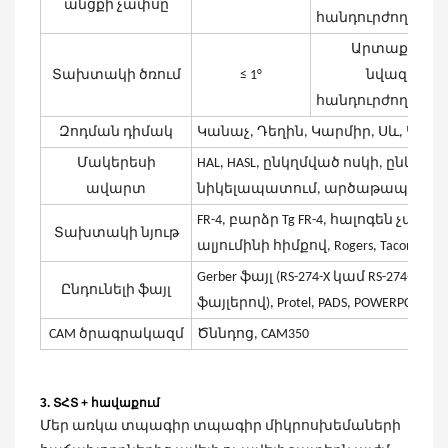
անցքի չափսը
հանդուրժողական
Արտաքին չ
Տախտակի ծռում
≤ 1°
նվազագու
հանդուրժողական
Զոդման դիմակ
Կանաչ, Դեղին, Կարմիր, Սև, Կա
Մակերեսի
HAL, HASL, ընկղմված ոսկի, ընկղմ
ավարտ
նիկելապատում, արծաթապատում,
FR-4, բարձր Tg FR-4, հալոգեն չպար
Տախտակի նյութ
ալյումինի հիմքով, Rogers, Taconic
Gerber ֆայլ (RS-274-X կամ RS-274
Ընդունելի ֆայլ
ֆայլերով), Protel, PADS, POWERPCB, Au
CAM ծրագրակազմ
Ծննդոց, CAM350
3. ՏՀՏ + հավաքում
Մեր առկա տպագիր տպագիր միկրոսխեմաների