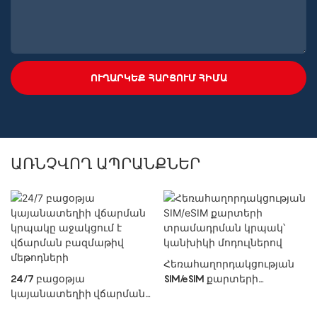
ՈՒՂԱՐԿԵՔ ՀԱՐՑՈՒՄ ՀԻՄԱ
ԱՌՆՉՎՈՂ ԱՊՐԱՆՔՆԵՐ
Հեռահաղորդակցության
24/7 բացօթյա
SIM/eSIM քարտերի
կայանատեղիի վճարման
տրամադրման կրպակ՝
կրպակը աջակցում է
կանխիկի մոդուլներով