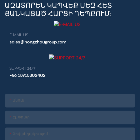
տաղավար
ԱԶԱՏՈՐԵՆ ԿԱՊՎԵՔ ՄԵԶ ՀԵՏ
ՑԱՆԿԱՑԱԾ ՀԱՐՑԻ ԴԵՊՔՈՒՄ։
E-MAIL US
sales@hongzhougroup.com
SUPPORT 24/7
+86 15915302402
Անուն
Էլ. Փոստ
Բովանդակություն