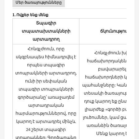
Մեր ծառայությունները
1. Ովքեր ենք մենք
Տպագիր
տպատախտակների
ճկունություն
արտադրող
Հոնգչժոուն, որը
Հոնգչժոուն խիստ
սկզբնապես հիմնադրվել է
հաճախորդակենտրոն 
որպես տպագիր
բավարարելով
տոպրակների արտադրող,
հաճախորդների կոնկ
ունի իր սեփական
պահանջները: Կան տար
տպագիր տոպրակների
տեսակի ծառայությունն
գործարանը՝ առաջադեմ
դուք կարող եք ընտրել 
արտադրական
լիարժեք «գործի բանալ
հարմարություններով, որը
լուծումներ, կամ ցանկ
կարող է արտադրել մինչև
առանձին ծառայությու
24 շերտ տպագիր
Մենք կարող ենք
տոպրակներ: Գործարանը