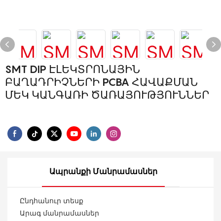
SMT DIP ԷԼԵԿՏՐՈՆԱՅԻՆ
ԲԱՂԱԴՐԻՉՆԵՐԻ PCBA ՀԱՎԱՔՄԱՆ
ՄԵԿ ԿԱՆԳԱՌԻ ԾԱՌԱՅՈՒԹՅՈՒՆՆԵՐ
Ապրանքի Մանրամասներ
Ընդհանուր տեսք
Արագ մանրամասներ