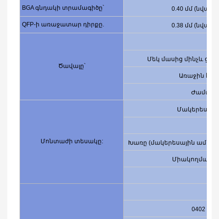
BGA գնդակի տրամագիծը՝
0.40 մմ (նվազա
QFP-ի առաջատար դիրքը.
0.38 մմ (նվազա
Մեկ մասից մինչև ցա
Ծավալը՝
Առաջին հոդ
Ժամանա
Մակերեսայի
Մոնտաժի տեսակը:
Խառը (մակերեսային ամրաց
Միակողմանի 
Մա
Պաս
0402 փա