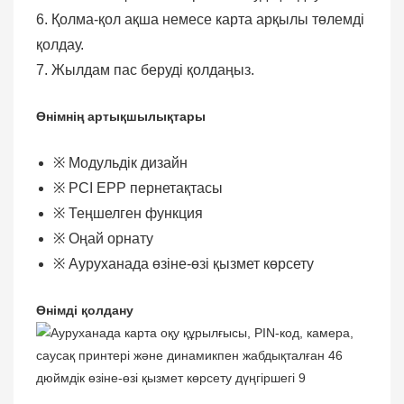
6. Қолма-қол ақша немесе карта арқылы төлемді
қолдау.
7. Жылдам пас беруді қолдаңыз.
Өнімнің артықшылықтары
※
Модульдік дизайн
※
PCI EPP пернетақтасы
※
Теңшелген функция
※
Оңай орнату
※
Ауруханада өзіне-өзі қызмет көрсету
Өнімді қолдану