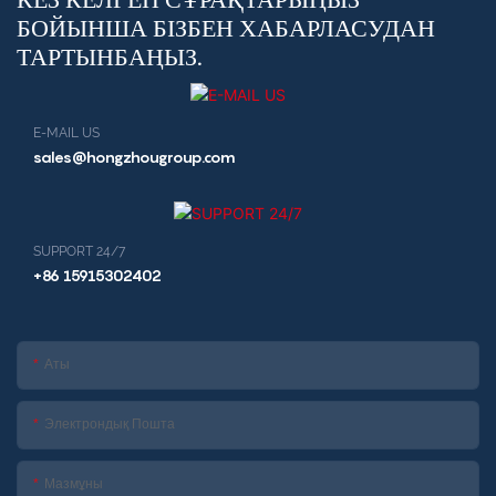
БОЙЫНША БІЗБЕН ХАБАРЛАСУДАН
ТАРТЫНБАҢЫЗ.
E-MAIL US
sales@hongzhougroup.com
SUPPORT 24/7
+86 15915302402
Аты
Электрондық Пошта
Мазмұны