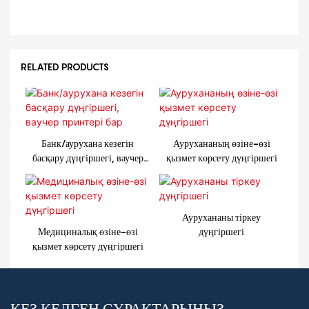
RELATED PRODUCTS
Банк/аурухана кезегін
Аурухананың өзіне-өзі
басқару дүңгіршегі, ваучер
қызмет көрсету дүңгіршегі
принтері бар
Аурухананы тіркеу
Медициналық өзіне-өзі
дүңгіршегі
қызмет көрсету дүңгіршегі
КЕЗ КЕЛГЕН СҰРАҚТАРЫҢЫЗ