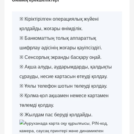
※
Кіріктірілген операциялық жүйені
қолдайды, жоғары өнімділік.
※
Банкоматтың толық аппараттық
шифрлау әдісінің жоғары қауіпсіздігі.
※
Сенсорлық экранды басқару оңай.
※
Ақша алуды, аударымдарды, қалдықты
сұрауды, несие картасын өтеуді қолдау.
※
Ұялы телефон шотын төлеуді қолдау.
※
Қолма-қол ақшамен немесе картамен
төлемді қолдау.
※
Жылдам пас беруді қолдайды.