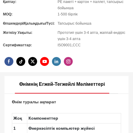
Қаптау:
PE пакеті + картон + паллет, тапсырыс
бойынша
MOQ:
1-500 бірлік
Өлшемдері/Қалыңдығы/Түсі:
Тапсырыс бойынша
Жеткізу Уақыты:
Прототип үшін 3-4 апта, жаппай өндіріс
үшін 3-4 апта
Сертификаттар:
ISO9001,CCC
Өнімнің Егжей-Тегжейлі Мәліметтері
Өнім туралы ақпарат
Жоқ
Компоненттер
1
Өнеркәсіптік компьютер жүйесі