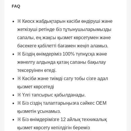
FAQ
※
Киоск жабдықтарын кәсіби өндіруші және
жеткізуші ретінде біз тұтынушыларымызды
сапалы, ең жақсы қызмет көрсетумен және
бәсекеге қабілетті бағамен жеңіп аламыз.
※
Біздің өнімдеріміз 100% түпнұсқа және
жөнелту алдында қатаң сапаны бақылау
тексеруінен өтеді.
※
Кәсіби және тиімді сату тобы сізге адал
қызмет көрсетеді
※
Үлгі тапсырыс қабылданады.
※
Біз сіздің талаптарыңызға сәйкес OEM
қызметін ұсынамыз.
※
Біз өнімдерімізге 12 айлық техникалық
қызмет көрсету кепілдігін береміз