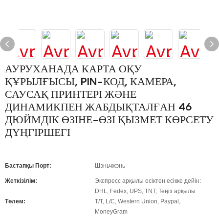
АУРУХАНАДА КАРТА ОҚУ
ҚҰРЫЛҒЫСЫ, PIN-КОД, КАМЕРА,
САУСАҚ ПРИНТЕРІ ЖӘНЕ
ДИНАМИКПЕН ЖАБДЫҚТАЛҒАН 46
ДЮЙМДІК ӨЗІНЕ-ӨЗІ ҚЫЗМЕТ КӨРСЕТУ
ДҮҢГІРШЕГІ
Бастапқы Порт:
Шэньчжэнь
Жеткізілім:
Экспресс арқылы есіктен есікке дейін:
DHL, Fedex, UPS, TNT; Теңіз арқылы
Төлем:
T/T, L/C, Western Union, Paypal,
MoneyGram