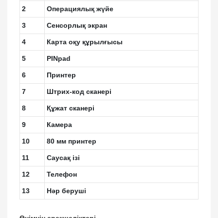
2
Операциялық жүйе
3
Сенсорлық экран
4
Карта оқу құрылғысы
5
PINpad
6
Принтер
7
Штрих-код сканері
8
Құжат сканері
9
Камера
10
80 мм принтер
11
Саусақ ізі
12
Телефон
13
Нәр беруші
Өнімнің ерекшеліктері