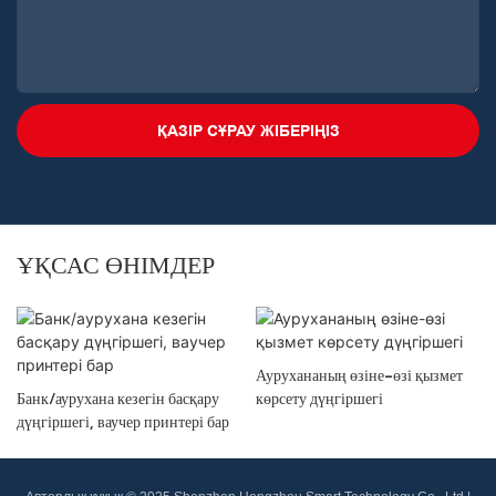
ҚАЗІР СҰРАУ ЖІБЕРІҢІЗ
ҰҚСАС ӨНІМДЕР
Аурухананың өзіне-өзі қызмет
Банк/аурухана кезегін басқару
көрсету дүңгіршегі
дүңгіршегі, ваучер принтері бар