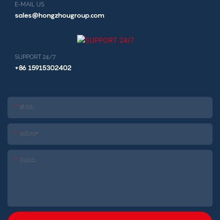
E-MAIL US
sales@hongzhougroup.com
SUPPORT 24/7
+86 15915302402
ಹೆಸರು
ಇಮೇಲ್
ವಿಷಯ