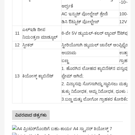
-10~+5
ಆರ್ದ್ರತೆ
AC ಇನ್ಪುಟ್ ವೋಲ್ಟೇಜ್ ಶ್ರೇಣಿ
100-24
ಡಿಸಿ ಔಟ್ಪುಟ್ ವೋಲ್ಟೇಜ್
12V
ಎಲ್ಇಡಿ ದೀಪ
11
8-ವೇ 5V ಡ್ಯುಯಲ್-ಕಲರ್ ಲ್ಯಾಂಪ್ ಔಟ್‌ಪುಟ್ 
ನಿಯಂತ್ರಣ ಮಾಡ್ಯೂಲ್
12
ಸ್ಪೀಕರ್
ಸ್ಟೀರಿಯೊಗಾಗಿ ಡ್ಯುಯಲ್ ಚಾನೆಲ್ ಆಂಪ್ಲಿಫೈಡ್ ಸ್
ಆಯಾಮ
ಉತ್ಪಾದನೆ
ಬಣ್ಣ
ಗ್ರಾಹಕರಿಂ
1. ಹೊರಗಿನ ಲೋಹದ ಕ್ಯಾಬಿನೆಟ್‌ನ ವಸ್ತುವು ಬಾ
13
ಕಿಯೋಸ್ಕ್ ಕ್ಯಾಬಿನೆಟ್
ಫ್ರೇಮ್ ಆಗಿದೆ;
2. ವಿನ್ಯಾಸವು ಸೊಗಸಾಗಿದ್ದು ಸ್ಥಾಪಿಸಲು ಮತ್ತ
ತುಕ್ಕು ನಿರೋಧಕ, ಆಮ್ಲ ನಿರೋಧಕ, ಧೂಳು ನಿರೋಧಕ
3.ಬಣ್ಣ ಮತ್ತು ಲೋಗೋ ಗ್ರಾಹಕರ ಕೋರಿಕೆಯ ಮ
ವಿವರವಾದ ಚಿತ್ರಗಳು