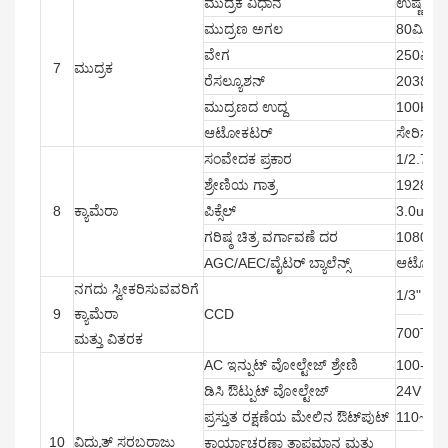
ಮುದ್ರಕ ವಿಧಾನ
ಉಷ್ಣ ಮು
ಮುದ್ರಣ ಅಗಲ
80ಮಿ.ಮ
ವೇಗ
250ಮಿಮೀ/
7
ಮುದ್ರಕ
ರೆಸಲ್ಯೂಶನ್
203ಡಿಪಿ
ಮುದ್ರಣದ ಉದ್ದ
100KM
ಆಟೋಕಟರ್
ಸೇರಿಸಲಾಗ
ಸಂವೇದಕ ಪ್ರಕಾರ
1/2.7"
ಶ್ರೇಣಿಯ ಗಾತ್ರ
1928*1
8
ಕ್ಯಾಮೆರಾ
ಪಿಕ್ಸೆಲ್
3.0um*
ಗರಿಷ್ಠ ಚಿತ್ರ ವರ್ಗಾವಣೆ ದರ
1080P 
AGC/AEC/ವೈಟರ್ ಬ್ಯಾಲೆನ್ಸ್
ಆಟೋ
ನಗದು ಸ್ವೀಕರಿಸುವವರಿಗೆ
1/3" S
9
ಕ್ಯಾಮೆರಾ
CCD
700TV
ಮತ್ತು ವಿತರಕ
AC ಇನ್ಪುಟ್ ವೋಲ್ಟೇಜ್ ಶ್ರೇಣಿ
100-24
ಡಿಸಿ ಔಟ್ಪುಟ್ ವೋಲ್ಟೇಜ್
24V
ಪ್ರಸ್ತುತ ರಕ್ಷಣೆಯ ಮೇಲಿನ ಔಟ್‌ಪುಟ್
110~13
10
ವಿದ್ಯುತ್ ಸರಬರಾಜು
ಕಾರ್ಯಾಚರಣಾ ತಾಪಮಾನ ಮತ್ತು