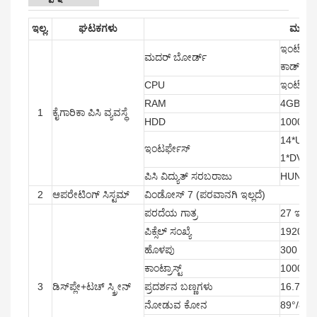
ಇಲ್ಲ.
ಘಟಕಗಳು
ಮುಖ್ಯ
ಇಂಟೆಲ್ H8
ಮದರ್ ಬೋರ್ಡ್
ಕಾರ್ಡ್
CPU
ಇಂಟೆಲ್ 
RAM
4GB
1
ಕೈಗಾರಿಕಾ ಪಿಸಿ ವ್ಯವಸ್ಥೆ
HDD
1000G
14*USB;
ಇಂಟರ್ಫೇಸ್
1*DVI;
ಪಿಸಿ ವಿದ್ಯುತ್ ಸರಬರಾಜು
HUNTK
2
ಆಪರೇಟಿಂಗ್ ಸಿಸ್ಟಮ್
ವಿಂಡೋಸ್ 7 (ಪರವಾನಗಿ ಇಲ್ಲದೆ)
ಪರದೆಯ ಗಾತ್ರ
27 ಇಂಚ
ಪಿಕ್ಸೆಲ್ ಸಂಖ್ಯೆ
1920*1
ಹೊಳಪು
300 ಸಿಡ
ಕಾಂಟ್ರಾಸ್ಟ್
1000:1
3
ಡಿಸ್‌ಪ್ಲೇ+ಟಚ್ ಸ್ಕ್ರೀನ್
ಪ್ರದರ್ಶನ ಬಣ್ಣಗಳು
16.7M
ನೋಡುವ ಕೋನ
89°/89°