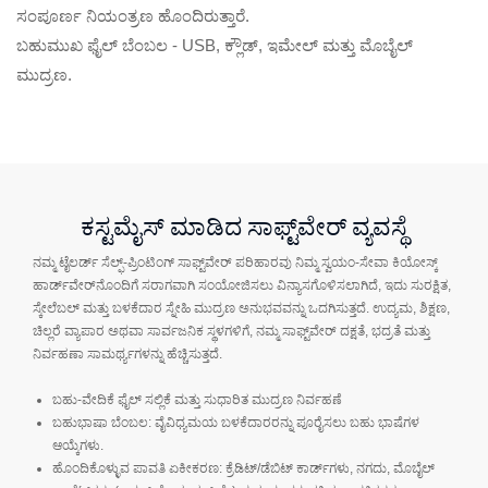
ಸಂಪೂರ್ಣ ನಿಯಂತ್ರಣ ಹೊಂದಿರುತ್ತಾರೆ.
ಬಹುಮುಖ ಫೈಲ್ ಬೆಂಬಲ - USB, ಕ್ಲೌಡ್, ಇಮೇಲ್ ಮತ್ತು ಮೊಬೈಲ್
ಮುದ್ರಣ.
ಕಸ್ಟಮೈಸ್ ಮಾಡಿದ ಸಾಫ್ಟ್‌ವೇರ್ ವ್ಯವಸ್ಥೆ
ನಮ್ಮ ಟೈಲರ್ಡ್ ಸೆಲ್ಫ್-ಪ್ರಿಂಟಿಂಗ್ ಸಾಫ್ಟ್‌ವೇರ್ ಪರಿಹಾರವು ನಿಮ್ಮ ಸ್ವಯಂ-ಸೇವಾ ಕಿಯೋಸ್ಕ್
ಹಾರ್ಡ್‌ವೇರ್‌ನೊಂದಿಗೆ ಸರಾಗವಾಗಿ ಸಂಯೋಜಿಸಲು ವಿನ್ಯಾಸಗೊಳಿಸಲಾಗಿದೆ, ಇದು ಸುರಕ್ಷಿತ,
ಸ್ಕೇಲೆಬಲ್ ಮತ್ತು ಬಳಕೆದಾರ ಸ್ನೇಹಿ ಮುದ್ರಣ ಅನುಭವವನ್ನು ಒದಗಿಸುತ್ತದೆ. ಉದ್ಯಮ, ಶಿಕ್ಷಣ,
ಚಿಲ್ಲರೆ ವ್ಯಾಪಾರ ಅಥವಾ ಸಾರ್ವಜನಿಕ ಸ್ಥಳಗಳಿಗೆ, ನಮ್ಮ ಸಾಫ್ಟ್‌ವೇರ್ ದಕ್ಷತೆ, ಭದ್ರತೆ ಮತ್ತು
ನಿರ್ವಹಣಾ ಸಾಮರ್ಥ್ಯಗಳನ್ನು ಹೆಚ್ಚಿಸುತ್ತದೆ.
ಬಹು-ವೇದಿಕೆ ಫೈಲ್ ಸಲ್ಲಿಕೆ ಮತ್ತು ಸುಧಾರಿತ ಮುದ್ರಣ ನಿರ್ವಹಣೆ
ಬಹುಭಾಷಾ ಬೆಂಬಲ: ವೈವಿಧ್ಯಮಯ ಬಳಕೆದಾರರನ್ನು ಪೂರೈಸಲು ಬಹು ಭಾಷೆಗಳ
ಆಯ್ಕೆಗಳು.
ಹೊಂದಿಕೊಳ್ಳುವ ಪಾವತಿ ಏಕೀಕರಣ: ಕ್ರೆಡಿಟ್/ಡೆಬಿಟ್ ಕಾರ್ಡ್‌ಗಳು, ನಗದು, ಮೊಬೈಲ್