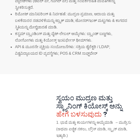
ವ್ಯಾಲೆಟ್‌ಗಳು (ಆಪಲ್ ಪೇ, ಗೂಗಲ್ ಪೇ) ಮತ್ತು ಸಂಪರ್ಕರಹಿತ ಪಾವತಿಗಳನ್ನು
ಸ್ವೀಕರಿಸುತ್ತದೆ.
ರಿಮೋಟ್ ಮಾನಿಟರಿಂಗ್ & ನಿರ್ವಹಣೆ: ಮುದ್ರಣ ಪ್ರಮಾಣ, ಆದಾಯ ಮತ್ತು
ಬಳಕೆದಾರರ ನಡವಳಿಕೆಯನ್ನು ಟ್ರ್ಯಾಕ್ ಮಾಡಿ; ಟೋನರ್/ಇಂಕ್ ಮಟ್ಟಗಳು & ಕಾಗದದ
ಸ್ಥಿತಿಯನ್ನು ಮೇಲ್ವಿಚಾರಣೆ ಮಾಡಿ.
ಕಸ್ಟಮ್ ಬ್ರ್ಯಾಂಡಿಂಗ್ ಮತ್ತು ವೈಟ್-ಲೇಬಲ್ ಆಯ್ಕೆಗಳು: ಬ್ರ್ಯಾಂಡ್ ಬಣ್ಣಗಳು,
ಲೋಗೋಗಳು ಮತ್ತು ಕಿಯೋಸ್ಕ್ ಇಂಟರ್ಫೇಸ್ ಥೀಮ್‌ಗಳು.
API & ಮೂರನೇ ವ್ಯಕ್ತಿಯ ಸಂಯೋಜನೆಗಳು: ಸಕ್ರಿಯ ಡೈರೆಕ್ಟರಿ / LDAP;
ವಿಶ್ವವಿದ್ಯಾಲಯದ ID ವ್ಯವಸ್ಥೆಗಳು; POS & CRM ಸಾಫ್ಟ್‌ವೇರ್
ಸ್ವಯಂ ಮುದ್ರಣ ಮತ್ತು
ಸ್ಕ್ಯಾನಿಂಗ್ ಕಿಯೋಸ್ಕ್ ಅನ್ನು
ಹೇಗೆ ಬಳಸುವುದು
?
1. ಭಾಷೆ ಮತ್ತು ಕಾರ್ಯಗಳನ್ನು ಆಯ್ಕೆಮಾಡಿ
–
ಮುದ್ರಿಸು
(ಅಥವಾ ಐಚ್ಛಿಕ
ನಕಲು,
ಬ್ರೌಸ್ ಮಾಡಿ, ಸ್ಕ್ಯಾನ್ ಮಾಡಿ,
ಇತ್ಯಾದಿ.)