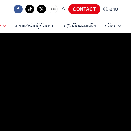
ລາວ
CONTACT
ຂ
ການຜະລິດຕູ້ບໍລິການ
ກ່ຽວກັບພວກເຮົາ
ບລັອກ