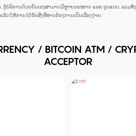
 ຕູ້ບໍລິການດ້ວຍຕົນເອງສາມາດມີຫຼາຍຂະໜາດ ແລະ ຮູບແບບ, ລວມທັງຕູ້ຕັ້ງ
ເຮັດໃຫ້ການໄດ້ຮັບສິ່ງທີ່ທ່ານຕ້ອງການເປັນເລື່ອງງ່າຍ.
URRENCY / BITCOIN ATM / C
ACCEPTOR