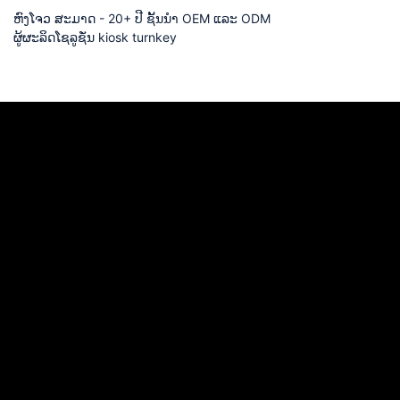
ຫົງໂຈວ ສະມາດ - 20+ ປີ ຊັ້ນນໍາ OEM ແລະ ODM
ຜູ້ຜະລິດໂຊລູຊັ່ນ kiosk turnkey