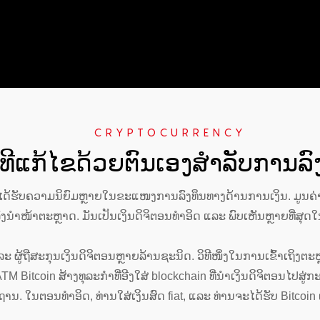
CRYPTOCURRENCY
ິທີແກ້ໄຂດ້ວຍຕົນເອງສຳລັບການລົ
y) ໄດ້ຮັບຄວາມນິຍົມຫຼາຍໃນຂະແໜງການລົງທຶນທາງດ້ານການເງິນ. ມູນຄ
ລັງນຳໜ້າຕະຫຼາດ. ມັນເປັນເງິນດິຈິຕອນທຳອິດ ແລະ ພົບເຫັນຫຼາຍທີ່ສຸດ
 ຜູ້ຖືສະກຸນເງິນດິຈິຕອນຫຼາຍລ້ານຊະນິດ. ວິທີໜຶ່ງໃນການເຂົ້າເຖິງຕະ
TM Bitcoin ສ້າງທຸລະກຳທີ່ອີງໃສ່ blockchain ທີ່ນຳເງິນດິຈິຕອນໄປສູ່ກ
ນ. ໃນຕອນທຳອິດ, ທ່ານໃສ່ເງິນສົດ fiat, ແລະ ທ່ານຈະໄດ້ຮັບ Bitcoi