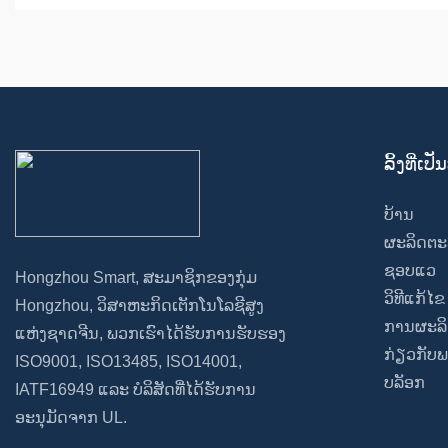
ລິ້ງທີ່ເ
ບ້ານ
ຜະລິດຕະ
ຊອບແວ
Hongzhou Smart, ສະມາຊິກຂອງກຸ່ມ
ວິທີແກ້ໄຂ
Hongzhou, ວິສາຫະກິດເຕັກໂນໂລຊີສູງ
ການຜະລິດ
ແຫ່ງຊາດຈີນ, ພວກເຮົາໄດ້ຮັບການຮັບຮອງ
ກ່ຽວກັບພ
ISO9001, ISO13485, ISO14001,
ບລັອກ
IATF16949 ແລະ ບໍລິສັດທີ່ໄດ້ຮັບການ
ອະນຸມັດຈາກ UL.