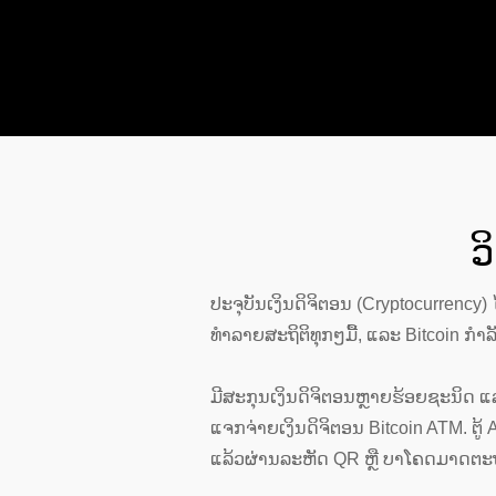
ວ
ປະຈຸບັນເງິນດິຈິຕອນ (Cryptocurrenc
ທຳລາຍສະຖິຕິທຸກໆມື້, ແລະ Bitcoin ກຳ
ມີສະກຸນເງິນດິຈິຕອນຫຼາຍຮ້ອຍຊະນິດ ແລະ
ແຈກຈ່າຍເງິນດິຈິຕອນ Bitcoin ATM. ຕູ້ A
ແລ້ວຜ່ານລະຫັດ QR ຫຼື ບາໂຄດມາດຕະຖາ