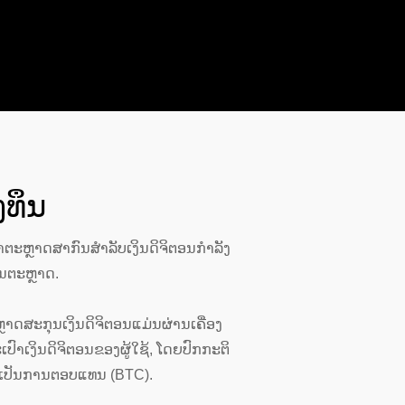
ງທຶນ
່າຕະຫຼາດສາກົນສຳລັບເງິນດິຈິຕອນກຳລັງ
ໃນຕະຫຼາດ.
ຫຼາດສະກຸນເງິນດິຈິຕອນແມ່ນຜ່ານເຄື່ອງ
ະເປົາເງິນດິຈິຕອນຂອງຜູ້ໃຊ້, ໂດຍປົກກະຕິ
n ເປັນການຕອບແທນ (BTC).