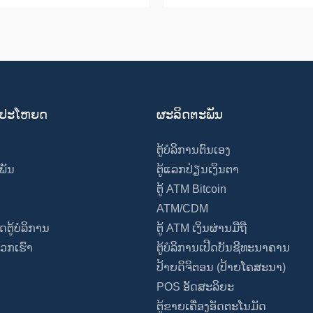
ປັນປະໂຫຍດ
ຜະລິດຕະພັນ
ຕູ້ບໍລິການຕົນເອງ
ພັນ
ຕູ້ແລກປ່ຽນເງິນຕາ
ຕູ້ ATM Bitcoin
ATM/CDM
ຕູ້ບໍລິການ
ຕູ້ ATM ເງິນຜ່ານມືຖື
ວກເຮົາ
ຕູ້ບໍລິການເປີດບັນຊີທະນາຄານ
ປ້າຍດິຈິຕອນ (ປ້າຍໂຄສະນາ)
POS ອັດສະລິຍະ
ຕູ້ຂາຍເຄື່ອງອັດຕະໂນມັດ