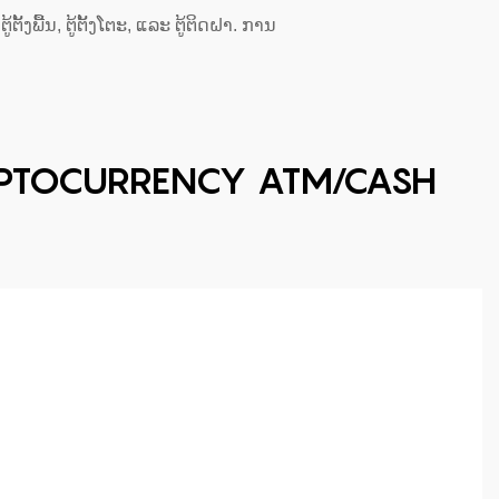
ພື້ນ, ຕູ້ຕັ້ງໂຕະ, ແລະ ຕູ້ຕິດຝາ. ການ
RYPTOCURRENCY ATM/CASH