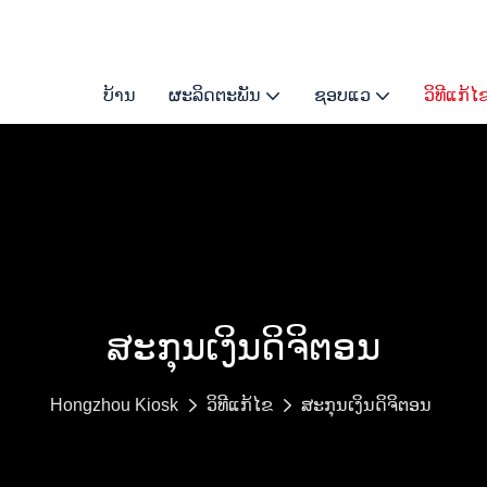
ບ້ານ
ຜະລິດຕະພັນ
ຊອບແວ
ວິທີແກ້ໄ
ສະກຸນເງິນດິຈິຕອນ
Hongzhou Kiosk
ວິທີແກ້ໄຂ
ສະກຸນເງິນດິຈິຕອນ