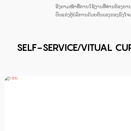
ອີງຕາມໜ້າທີ່ການໃຊ້ງານທີ່ທ່ານຕ້ອງການ,
ປັບແຕ່ງຕູ້ບໍລິການດ້ວຍຕົນເອງຂອງຮົງໂຈວ
SELF-SERVICE/VITUAL C