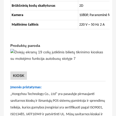
Brūkšninių kodų skaitytuvas
2D
Kamera
1080P, Paranominė fotogr
Maitinimo šaltinis
220 V ~ 50 Hz 2 A
Produktų paroda
KIOSK
Įmonės pristatymas:
„Hongzhou Technology Co., Ltd“ yra pasaulyje pirmaujanti
savitarnos kioskų ir išmaniųjų POS sistemų gamintoja ir sprendimų
teikėja, kurios gamybos įrenginiai yra sertifikuoti pagal ISO9001,
ISO13485, IATF16949 ir ​​patvirtinti UL. Mūsų savitarnos kioskai ir