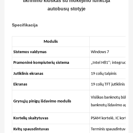
tikrinimo kioskas su mokėjimo funkcija
autobusų stotyje
Specifikacija
Modulis
Sistemos valdymas
Windows 7
Pramoninė kompiuterių sistema
„Intel H81“; integruota ti
Jutiklinis ekranas
19 colių talpinis
Ekranas
19 colių TFT jutiklinis ek
Visiškas banknotų būklės 
Grynųjų pinigų išdavimo modulis
banknotų išdavimo aparata
Kortelių skaitytuvas
PSAM kortelė, IC kortelė
Kvitų spausdintuvas
Terminis spausdintuvas