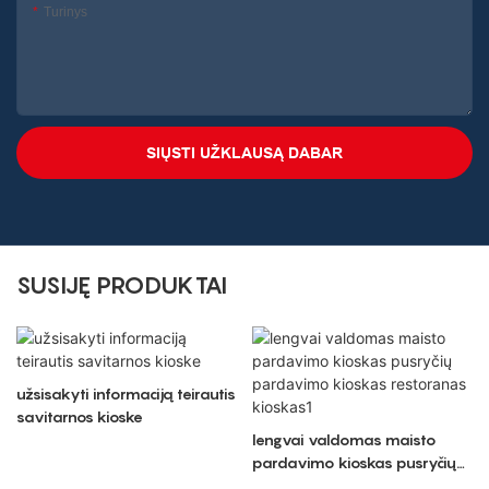
Turinys
SIŲSTI UŽKLAUSĄ DABAR
SUSIJĘ PRODUKTAI
užsisakyti informaciją teirautis
savitarnos kioske
lengvai valdomas maisto
pardavimo kioskas pusryčių
pardavimo kioskas