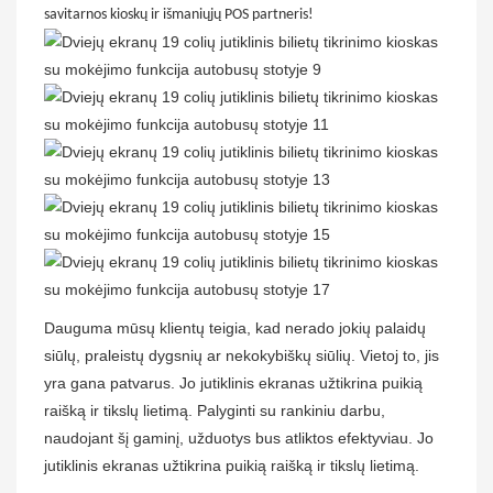
savitarnos kioskų ir išmaniųjų POS partneris!
Dauguma mūsų klientų teigia, kad nerado jokių palaidų
siūlų, praleistų dygsnių ar nekokybiškų siūlių. Vietoj to, jis
yra gana patvarus. Jo jutiklinis ekranas užtikrina puikią
raišką ir tikslų lietimą. Palyginti su rankiniu darbu,
naudojant šį gaminį, užduotys bus atliktos efektyviau. Jo
jutiklinis ekranas užtikrina puikią raišką ir tikslų lietimą.