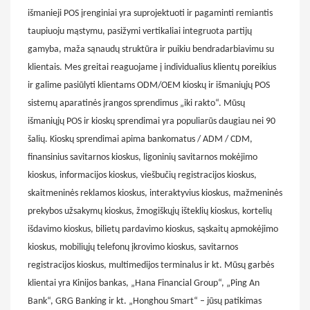
išmanieji POS įrenginiai yra suprojektuoti ir pagaminti remiantis
taupiuoju mąstymu, pasižymi vertikaliai integruota partijų
gamyba, maža sąnaudų struktūra ir puikiu bendradarbiavimu su
klientais. Mes greitai reaguojame į individualius klientų poreikius
ir galime pasiūlyti klientams ODM/OEM kioskų ir išmaniųjų POS
sistemų aparatinės įrangos sprendimus „iki rakto“. Mūsų
išmaniųjų POS ir kioskų sprendimai yra populiarūs daugiau nei 90
šalių. Kioskų sprendimai apima bankomatus / ADM / CDM,
finansinius savitarnos kioskus, ligoninių savitarnos mokėjimo
kioskus, informacijos kioskus, viešbučių registracijos kioskus,
skaitmeninės reklamos kioskus, interaktyvius kioskus, mažmeninės
prekybos užsakymų kioskus, žmogiškųjų išteklių kioskus, kortelių
išdavimo kioskus, bilietų pardavimo kioskus, sąskaitų apmokėjimo
kioskus, mobiliųjų telefonų įkrovimo kioskus, savitarnos
registracijos kioskus, multimedijos terminalus ir kt. Mūsų garbės
klientai yra Kinijos bankas, „Hana Financial Group“, „Ping An
Bank“, GRG Banking ir kt. „Honghou Smart“ – jūsų patikimas