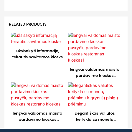
RELATED PRODUCTS
užsisakyti informaciją
teirautis savitarnos kioske
lengvai valdomas maisto
pardavimo kioskas
pusryčių pardavimo
kioskas restoranas
kioskas1
lengvai valdomas maisto
Elegantiškas valiutos
pardavimo kioskas
keitykla su monetų
pusryčių pardavimo
priėmimu ir grynųjų pinigų
kioskas restorano kioskas
priėmimu