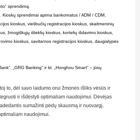
kto“ sprendimą.
ių. Kioskų sprendimai apima bankomatus / ADM / CDM,
cijos kioskus, viešbučių registracijos kioskus, skaitmeninių
, žmogiškųjų išteklių kioskus, kortelių išdavimo kioskus,
rovimo kioskus, savitarnos registracijos kioskus, daugialypės
Bank“, „GRG Banking“ ir kt. „Honghou Smart“ – jūsų
oj to, dėl savo laidumo orui žmonės išliks vėsūs ir
tegruoti ir išdėstyti optimaliam naudojimui. Dėvėjas
u padedantis sumažinti pėdų skausmą ir nuovargį.
i optimaliam naudojimui.