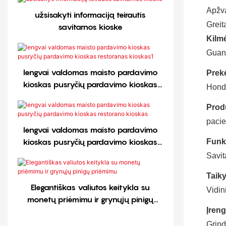
Apžv
užsisakyti informaciją teirautis
Greit
savitarnos kioske
Kilmė
Guang
lengvai valdomas maisto pardavimo
Prek
kioskas pusryčių pardavimo kioskas
Hond
restoranas kioskas1
Prod
pacie
lengvai valdomas maisto pardavimo
kioskas pusryčių pardavimo kioskas
Funkc
restorano kioskas
Savit
Taik
Elegantiškas valiutos keitykla su
Vidin
monetų priėmimu ir grynųjų pinigų
Įren
priėmimu
Grind