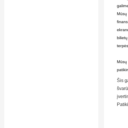
galime
Mūsų 
finans
ekranų
biliet
terpės
Mūsų g
patiki
Šis g
švarū
įvert
Patik