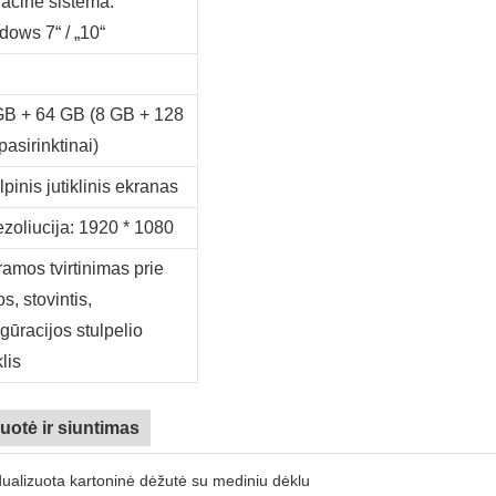
acinė sistema:
dows 7“ / „10“
GB + 64 GB (8 GB + 128
pasirinktinai)
lpinis jutiklinis ekranas
ezoliucija: 1920 * 1080
tramos tvirtinimas prie
s, stovintis,
igūracijos stulpelio
klis
uotė ir siuntimas
dualizuota kartoninė dėžutė su mediniu dėklu