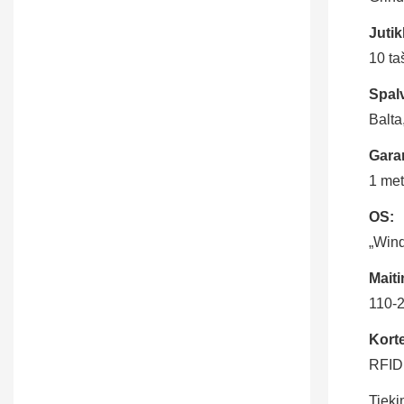
Jutik
10 ta
Spal
Balta
Garan
1 met
OS:
„Wind
Maiti
110-
Korte
RFID 
Tieki