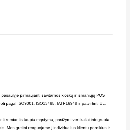
saulyje pirmaujanti savitarnos kioskų ir išmaniųjų POS
uoti pagal ISO9001, ISO13485, IATF16949 ir ​​patvirtinti UL.
inti remiantis taupiu mąstymu, pasižymi vertikaliai integruota
. Mes greitai reaguojame į individualius klientų poreikius ir