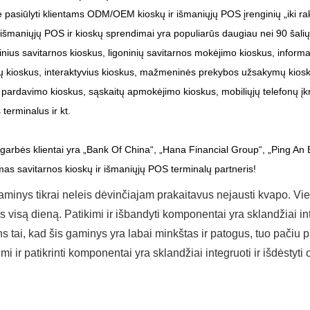
 pasiūlyti klientams ODM/OEM kioskų ir išmaniųjų POS įrenginių „iki ra
išmaniųjų POS ir kioskų sprendimai yra populiarūs daugiau nei 90 šal
inius savitarnos kioskus, ligoninių savitarnos mokėjimo kioskus, informa
 kioskus, interaktyvius kioskus, mažmeninės prekybos užsakymų kioskus
ų pardavimo kioskus, sąskaitų apmokėjimo kioskus, mobiliųjų telefonų įk
 terminalus ir kt.
arbės klientai yra „Bank Of China“, „Hana Financial Group“, „Ping An 
mas savitarnos kioskų ir išmaniųjų POS terminalų partneris!
aminys tikrai neleis dėvinčiajam prakaitavus nejausti kvapo. Viet
s visą dieną. Patikimi ir išbandyti komponentai yra sklandžiai in
ins tai, kad šis gaminys yra labai minkštas ir patogus, tuo pači
imi ir patikrinti komponentai yra sklandžiai integruoti ir išdėstyt