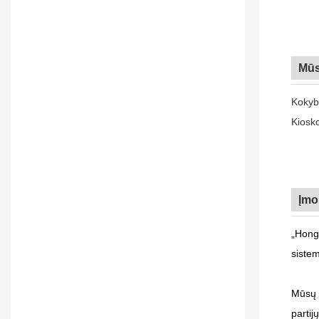
Mūs
Kokybė
Kiosko
Įmo
„Hong
sistem
Mūsų s
partij