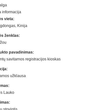
alga
a informacija
s vieta:
dongas, Kinija
ės ženklas:
žou
ukto pavadinimas:
ntų savitarnos registracijos kioskas
ija:
arnos užklausa
ymas:
is Lauko
gimas:
ų stovintis