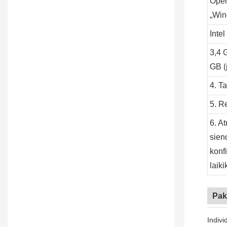
Oper
„Win
Intel
3,4 
GB (
4. Ta
5. R
6. A
sieno
konf
laiki
Pak
Indivi