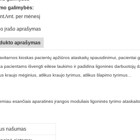
imo galimybės:
nt./vnt. per mėnesį
o įrašo aprašymas
dukto aprašymas
avitarnos kioskas pacientų apžiūros ataskaitų spausdinimui, pacientai gal
 pacientams išvengti eilėse laukimo ir padidina ligoninės darbuotojų d
 kraujo mėginius, atlikus kraujo tyrimus, atlikus šlapimo tyrimus...
emiau esančiais aparatinės įrangos moduliais ligoninės tyrimo ataskait
kus našumas