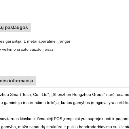
ų paslaugos
s garantija: 1 metai aparatinei įrangai
 veikimo srauto vaizdo įrašas
nės informacija
zhou Smart Tech, Co., Ltd“, „Shenzhen Hongzhou Group“ narė, esame pa
ų gamintoja ir sprendimų teikėja, kurios gamybos įrenginiai yra sertifik
avitarnos kioskai ir išmanieji POS įrenginiai yra suprojektuoti ir pagam
ų gamyba, maža sąnaudų struktūra ir puikiu bendradarbiavimu su klientais