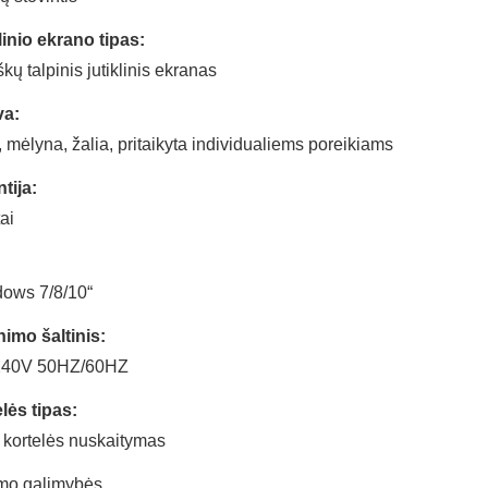
linio ekrano tipas:
škų talpinis jutiklinis ekranas
va:
, mėlyna, žalia, pritaikyta individualiems poreikiams
tija:
ai
ows 7/8/10“
nimo šaltinis:
240V 50HZ/60HZ
lės tipas:
kortelės nuskaitymas
mo galimybės