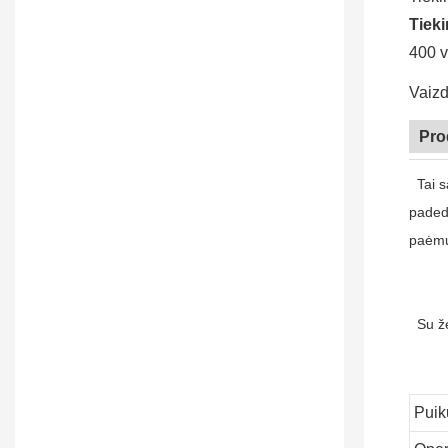
Tiek
400 v
Vaizd
Pro
Tai s
padeda
paėmus
Su ž
Pui