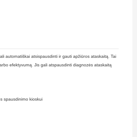
i automatiškai atsispausdinti ir gauti apžiūros ataskaitą. Tai
arbo efektyvumą. Jis gali atspausdinti diagnozės ataskaitą
os spausdinimo kioskui