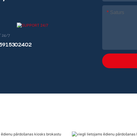
Saturs
 24/7
15915302402