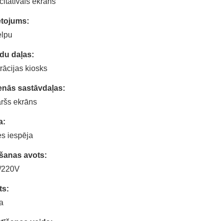
itatīvais ekrāns
etojums:
elpu
du daļas:
trācijas kiosks
enās sastāvdaļas:
ršs ekrāns
a:
es iespēja
šanas avots:
/220V
ts:
a