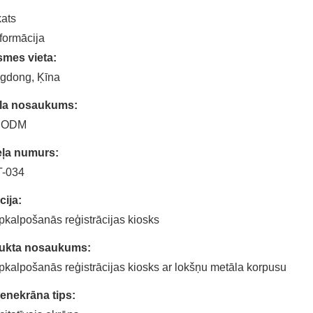
ats
nformācija
smes vieta:
gdong, Ķīna
la nosaukums:
 ODM
ļa numurs:
-034
ija:
kalpošanās reģistrācijas kiosks
ukta nosaukums:
kalpošanās reģistrācijas kiosks ar lokšņu metāla korpusu
enekrāna tips: