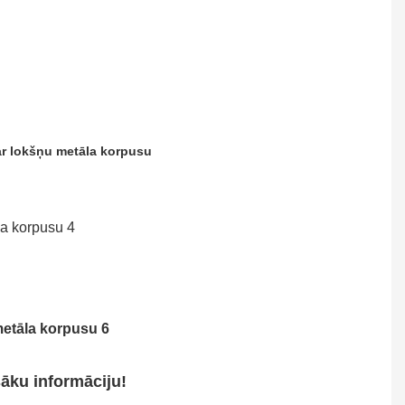
ar lokšņu metāla korpusu
šāku informāciju!