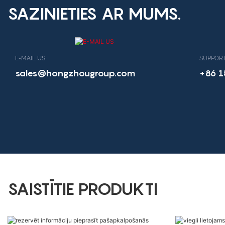
SAZINIETIES AR MUMS.
E-MAIL US
SUPPORT
sales@hongzhougroup.com
+86 
SAISTĪTIE PRODUKTI