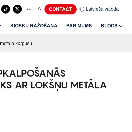
Latviešu valoda‎
CONTACT
KIOSKU RAŽOŠANA
PAR MUMS
BLOGS
 metāla korpusu
APKALPOŠANĀS
SKS AR LOKŠŅU METĀLA