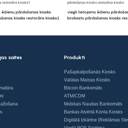
ms ēdienu pārdošanas kiosks
viegli lietojams ēdienu pārdoša
šanas kiosks restorāns kiosks1
brokastu pārdošanas kiosks res
as saites
Produkti
Pašapkalpošanās Kiosks
Valūtas Maiņas Kiosks
matūra
Bitcoin Bankomāts
mi
ATM/CDM
Ražošana
Mobilais Naudas Bankomāts
s
Bankas Atvērtā Konta Kiosks
Digitālā Izkārtne (reklāmas Ste
Viedā POS Sistēma