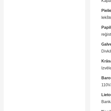
Kapac
naudas ieskaitīšanas sistēmu
Pieli
Iekšt
Papil
reģis
Galv
Divkā
Krās
Izvēl
Baro
110V
Lieto
Bank