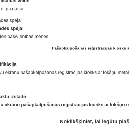
tīšanas veids:
ru, pa gaisu
ādes spēja
ādes spēja:
ienības/vienības mēnesī
Pašapkalpošanās reģistrācijas kiosks 
fikācija
uktu izstāde
Noklikšķiniet, lai iegūtu pla