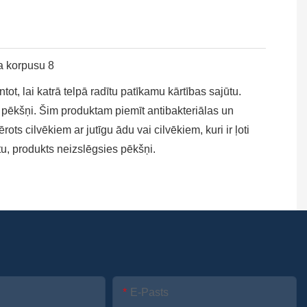
ot, lai katrā telpā radītu patīkamu kārtības sajūtu.
 pēkšņi. Šim produktam piemīt antibakteriālas un
ots cilvēkiem ar jutīgu ādu vai cilvēkiem, kuri ir ļoti
u, produkts neizslēgsies pēkšņi.
E-Pasts