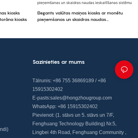
nas kiosks
Elegants valūtas maiņas kiosks ar monētu
torāna kiosks
pieņemšanas un skaidras naudas
ieskaitīšanas sistēmu
Sazinieties ar mums
Tālrunis: +86 755 36869189 / +86
15915302402
E-pasts:
sales@hongzhougroup.com
WhatsApp: +86 15915302402
Pievienot: (1. stāvs un 5. stāvs
un
7/F,
Fenghuang
Technology Building)
Nr.5,
ndi)
Lingbei 4th Road,
Fenghuang Community
,