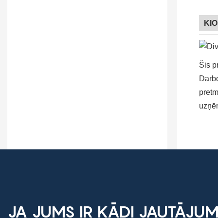
KI
Šis p
Darbo
pretm
uzņēm
JA JUMS IR KĀDI JAUTĀJUMI