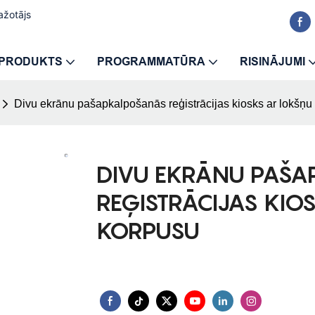
žotājs
PRODUKTS
PROGRAMMATŪRA
RISINĀJUMI
Divu ekrānu pašapkalpošanās reģistrācijas kiosks ar lokšņu
DIVU EKRĀNU PAŠ
REĢISTRĀCIJAS KIO
KORPUSU