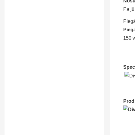
Nosū
Pa jū
Pieg
Pieg
150 v
Speci
Prod