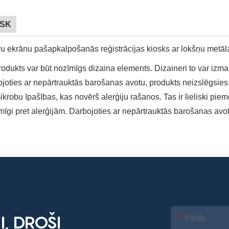
OSK
rodukts var būt nozīmīgs dizaina elements. Dizaineri to var izmant
joties ar nepārtrauktās barošanas avotu, produkts neizslēgsies
ikrobu īpašības, kas novērš alerģiju rašanos. Tas ir lieliski piemēr
īgi pret alerģijām. Darbojoties ar nepārtrauktās barošanas avot
, DROŠI
Vārds