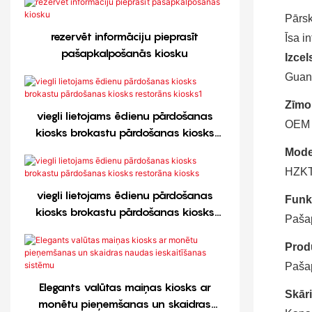
Pārsk
rezervēt informāciju pieprasīt
Īsa i
pašapkalpošanās kiosku
Izcel
Guan
Zīmo
viegli lietojams ēdienu pārdošanas
OEM
kiosks brokastu pārdošanas kiosks
restorāns kiosks1
Mode
HZKT
viegli lietojams ēdienu pārdošanas
Funkc
kiosks brokastu pārdošanas kiosks
Pašap
restorāna kiosks
Prod
Pašap
Elegants valūtas maiņas kiosks ar
Skāri
monētu pieņemšanas un skaidras