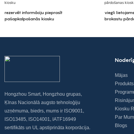
rezervēt informāciju pieprasīt
viegli lietoja
pašapkalpošanās kiosku
brokastu pārdo
Noderīg
Mājas
Produkts
Program
Hongzhou Smart, Hongzhou grupas,
Risināju
Ķīnas Nacionālā augsto tehnoloģiju
Kiosku 
uzņēmuma, biedrs, mums ir ISO9001,
Par Mum
ISO13485, ISO14001, IATF16949
Blogs
sertifikāts un UL apstiprināta korporācija.