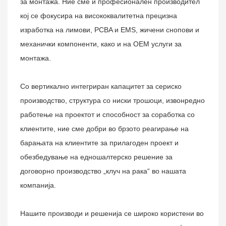
за монтажа. Ние сме и професионален производител
кој се фокусира на висококвалитетна прецизна
изработка на лимови, PCBA и EMS, жичени снопови и
механички компоненти, како и на OEM услуги за
монтажа.
Со вертикално интегриран капацитет за сериско
производство, структура со ниски трошоци, извонредно
работење на проектот и способност за соработка со
клиентите, ние сме добри во брзото реагирање на
барањата на клиентите за прилагоден проект и
обезбедување на едношалтерско решение за
договорно производство „клуч на рака“ во нашата
компанија.
Нашите производи и решенија се широко користени во