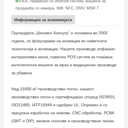
Информации за компанијата
Групацијата „Шенжен Хонгџоу“ е основана во 2005
година, се фокусираме на иновации во паметната
технологија и апликации. Нашите производи опфаќаат
интерактивен киоск, паметен POS систем за плаќање,
интелигентни машини за мраз и медицински производи
за убавина.
Над 15000 м² производствен погон, нашиот
производствен погон е сертифициран според ISO9001,
ISO13485, IATF16949 и одобрен UL. Опремен е со
прецизна изработка на лимови, CNC обработка, PCBA
(SMT и DIP), жичени снопови и производствени линии