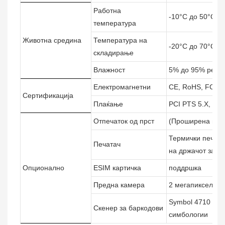
Работна
-10°C до 50°C
температура
Животна средина
Температура на
-20°C до 70°C
складирање
Влажност
5% до 95% релат
Електромагнетни
CE, RoHS, FCC, 
Сертификација
Плаќање
PCI PTS 5.X, EM
Отпечаток од прст
(Проширена под
Термички печата
Печатач
на држачот за п
Опционално
ESIM картичка
поддршка
Предна камера
2 мегапикселна 
Symbol 4710 2D 
Скенер за баркодови
симбологии