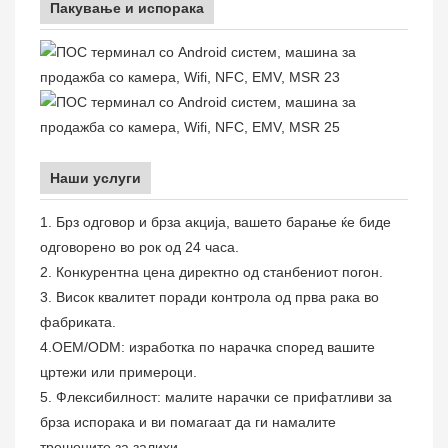
Пакување и испорака
Наши услуги
1. Брз одговор и брза акција, вашето барање ќе биде
одговорено во рок од 24 часа.
2. Конкурентна цена директно од станбениот погон.
3. Висок квалитет поради контрола од прва рака во
фабриката.
4.OEM/ODM: изработка по нарачка според вашите
цртежи или примероци.
5. Флексибилност: малите нарачки се прифатливи за
брза испорака и ви помагаат да ги намалите
трошоците за залихи.