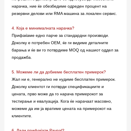
нарачка, ние ќе обезбедиме одреден процент на
резервни делови или RMA машина за локален сервис.
4. Која е минималната нарачка?
Прифаќаме едно парче за стандардни производи.
Доколку е потребен OEM, ќе ги видиме деталните
барања и ќе ви го потврдиме MOQ од нашиот оддел за
продажба.
5. Можеме ли да добиеме бесплатен примерок?
Жал ни е, генерално не нудиме бесплатен примерок.
Доколку клиентот ги потврди спецификациите и
цената, прво може да го нарача примерокот за
тестирање и евалуација. Кога ќе нарачаат масовно,
можеме да им ја вратиме цената на примерокот на
клиентите.
6. Дали прифаќате Paypal?