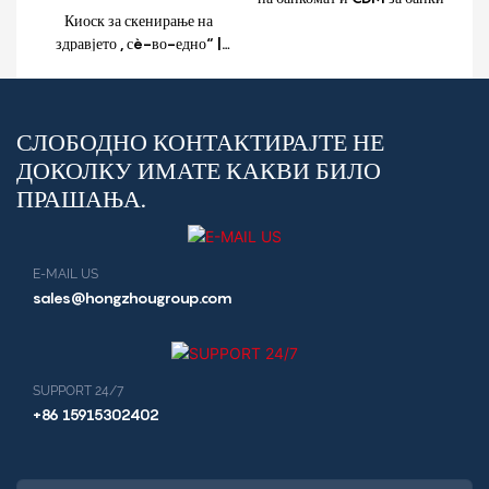
Киоск за скенирање на
здравјето „сè-во-едно“ |
Киоск за самопослужување со
медицински преглед
СЛОБОДНО КОНТАКТИРАЈТЕ НЕ
ДОКОЛКУ ИМАТЕ КАКВИ БИЛО
ПРАШАЊА.
E-MAIL US
sales@hongzhougroup.com
SUPPORT 24/7
+86 15915302402