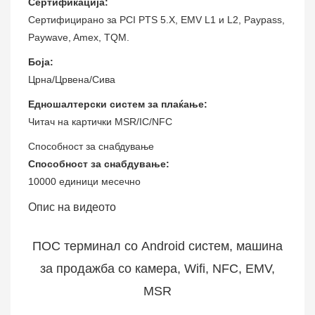
Сертификација:
Сертифицирано за PCI PTS 5.X, EMV L1 и L2, Paypass,
Paywave, Amex, TQM.
Боја:
Црна/Црвена/Сива
Едношалтерски систем за плаќање:
Читач на картички MSR/IC/NFC
Способност за снабдување
Способност за снабдување:
10000 единици месечно
Опис на видеото
ПОС терминал со Android систем, машина
за продажба со камера, Wifi, NFC, EMV,
MSR