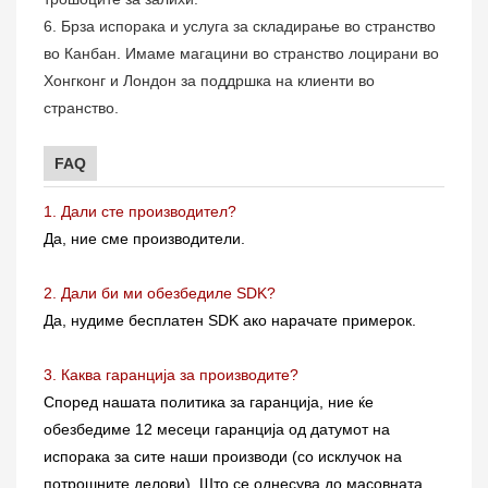
6. Брза испорака и услуга за складирање во странство
во Канбан. Имаме магацини во странство лоцирани во
Хонгконг и Лондон за поддршка на клиенти во
странство.
FAQ
1. Дали сте производител?
Да, ние сме производители.
2. Дали би ми обезбедиле SDK?
Да, нудиме бесплатен SDK ако нарачате примерок.
3. Каква гаранција за производите?
Според нашата политика за гаранција, ние ќе
обезбедиме 12 месеци гаранција од датумот на
испорака за сите наши производи (со исклучок на
потрошните делови). Што се однесува до масовната