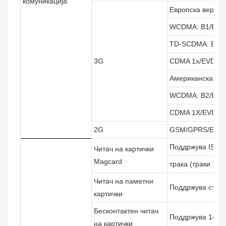
комуникација
Европска верзија
WCDMA: B1/B2/B
TD-SCDMA: B34/
3G
CDMA 1x/EVDO:
Американска вер
WCDMA: B2/B4/B
CDMA 1X/EVDO:
2G
GSM/GPRS/EDGE
Поддржува ISO78
Читач на картички
Magcard
трака (траки 1/2
Читач на паметни
Поддржува стан
картички
Бесконтактен читач
Поддржува 1444
на картички