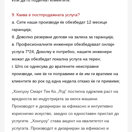
9. Каква е постпродажната услуга?
а. Сите наши производи ќе обезбедат 12 месеци
гаранција;
б. Доволно резервни делови на залиха за гаранција;
в. Професионалните инженери обезбедуваат онлајн
услуга 7*24; Доколку е потребно, нашите инженери
можат да обезбедат локална услуга на терен;
г. Што се однесува до вратените неисправни
производи, ние ќе ги поправиме и ќе им ги вратиме на
клиентите во рок од една недела откако ќе ги примиме;
„Хонгџоу Смарт Тек Ко.,Лтд“ постигна одржлив раст на
вредноста во индустријата за киоск машини.
Производот е дизајниран за ефикасно и интуитивно
корисничко искуство, заедно со едноставен пристап до
услугите. „Хонгџоу“ става акцент на квалитетот на
услугата. Производот е дизајниран за ефикасно и