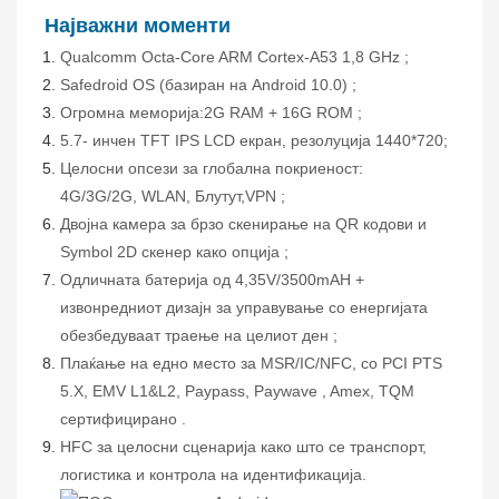
Најважни моменти
Qualcomm Octa-Core ARM Cortex-A53
1,8 GHz
;
Safedroid OS (базиран на Android 10.0)
;
Огромна меморија:
2G RAM + 16G ROM
;
5.
7-
инчен TFT IPS LCD екран, резолуција
1
44
0*720;
Целосни опсези за глобална покриеност:
4G/3G/2G,
WLAN,
Блутут,
VPN
;
Двојна камера за брзо скенирање на QR кодови и
Symbol 2D скенер како опција
;
Одличната батерија од 4,35V/3500mAH +
извонредниот дизајн за управување со енергијата
обезбедуваат траење на целиот ден
;
Плаќање на едно место за MSR/IC/NFC, со PCI PTS
5.X, EMV L1&L2, Paypass, Paywave
, Amex, TQM
сертифицирано
.
Н
FC
за
целосни сценарија како што се транспорт,
логистика и контрола на идентификација.