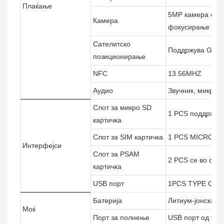
Плаќање
5MP камера со L
Камера
фокусирање
Сателитско
Поддржува GPS (A
позиционирање
NFC
13.56MHZ
Аудио
Звучник, микроф
Слот за микро SD
1 PCS поддржув
картичка
Слот за SIM картичка
1 PCS MICRO SI
Интерфејси
Слот за PSAM
2 PCS се во сог
картичка
USB порт
1PCS TYPE C U
Батерија
Литиум-јонска б
Моќ
Порт за полнење
USB порт од тип