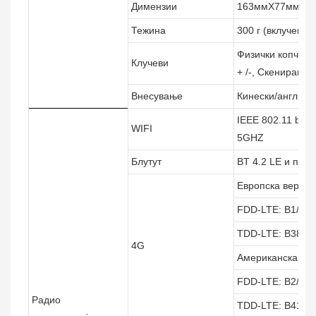
Димензии
163ммX77ммX17,
Тежина
300 г (вклучена 
Физички копчиња
Клучеви
+ /-, Скенирање
Внесување
Кинески/англиски
IEEE 802.11 b/g/
WIFI
5GHZ
Блутут
BT 4.2 LE и пор
Европска верзија
FDD-LTE: B1/B3/
TDD-LTE: B38/B3
4G
Американска вер
FDD-LTE: B2/B4/
Радио
TDD-LTE: B41