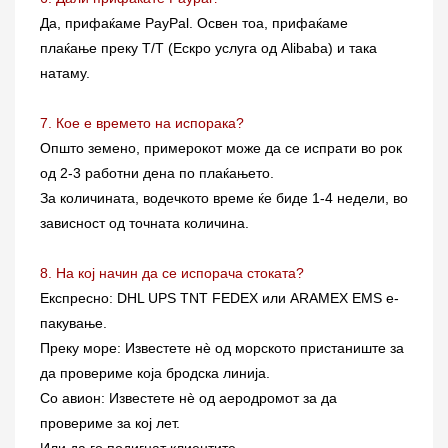
Да, прифаќаме PayPal. Освен тоа, прифаќаме
плаќање преку T/T (Ескро услуга од Alibaba) и така
натаму.
7. Кое е времето на испорака?
Општо земено, примерокот може да се испрати во рок
од 2-3 работни дена по плаќањето.
За количината, водечкото време ќе биде 1-4 недели, во
зависност од точната количина.
8. На кој начин да се испорача стоката?
Експресно: DHL UPS TNT FEDEX или ARAMEX EMS е-
пакување.
Преку море: Известете нè од морското пристаниште за
да провериме која бродска линија.
Со авион: Известете нè од аеродромот за да
провериме за кој лет.
Или да го подигнат клиентите.