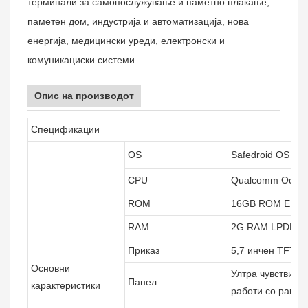
терминали за самопослужување и паметно плаќање,
паметен дом, индустрија и автоматизација, нова
енергија, медицински уреди, електронски и
комуникациски системи.
Опис на производот
Спецификации
OS
Safedroid OS (ба
CPU
Qualcomm Octa-
ROM
16GB ROM EM
RAM
2G RAM LPDDR
Приказ
5,7 инчен TFT I
Основни
Ултра чувствите
Панел
карактеристики
работи со ракав