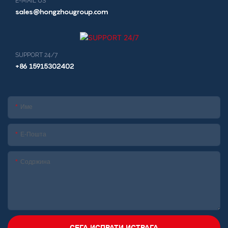
E-MAIL US
sales@hongzhougroup.com
SUPPORT 24/7
+86 15915302402
Име
Е-Пошта
Содржина
СЕГА ИСПРАТИ ИСТРАГА