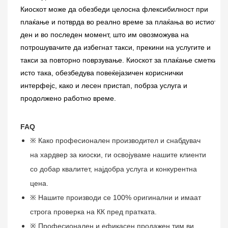
Киоскот може да обезбеди целосна флексибилност при
плаќање и потврда во реално време за плаќања во истиот
ден и во последен момент, што им овозможува на
потрошувачите да избегнат такси, прекини на услугите и
такси за повторно поврзување. Киоскот за плаќање сметки,
исто така, обезбедува повеќејазичен кориснички
интерфејс, како и лесен пристап, побрза услуга и
продолжено работно време.
FAQ
※ Како професионален производител и снабдувач
на хардвер за киоски, ги освојуваме нашите клиенти
со добар квалитет, најдобра услуга и конкурентна
цена.
※ Нашите производи се 100% оригинални и имаат
строга проверка на КК пред пратката.
※ Професионален и ефикасен продажен тим ви