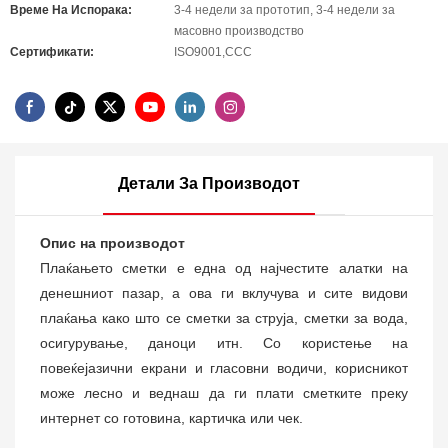
Време На Испорака:
3-4 недели за прототип, 3-4 недели за
масовно производство
Сертификати:
ISO9001,CCC
Детали За Производот
Опис на производот
Плаќањето сметки е една од најчестите алатки на
денешниот пазар, а ова ги вклучува и сите видови
плаќања како што се сметки за струја, сметки за вода,
осигурување, даноци итн. Со користење на
повеќејазични екрани и гласовни водичи, корисникот
може лесно и веднаш да ги плати сметките преку
интернет со готовина, картичка или чек.