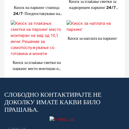
Киоск за плаќање сметки за
Киоск на паркинг станица
надворешен паркинг 24/7
24/7: Поедноставување на
поддржува повеќе методи на
пријавувањето и
плаќање
одјавувањето на возачите
Киоск за наплата на паркинг
Киоск за плаќање сметки на
паркинг место монтиран на
ѕид од 10,1 инчи: Решение за
самопослужување со
готовина и монети
СЛОБОДНО КОНТАКТИРАЈТЕ НЕ
ДОКОЛКУ ИМАТЕ КАКВИ БИЛО
ПРАШАЊА.