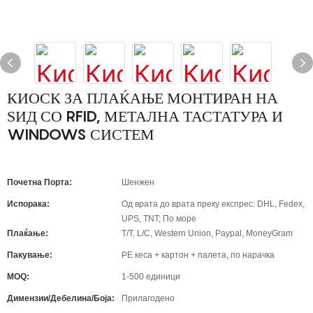
КИОСК ЗА ПЛАЌАЊЕ МОНТИРАН НА
ЅИД СО RFID, МЕТАЛНА ТАСТАТУРА И
WINDOWS СИСТЕМ
Почетна Порта:
Шенжен
Испорака:
Од врата до врата преку експрес: DHL, Fedex,
UPS, TNT; По море
Плаќање:
T/T, L/C, Western Union, Paypal, MoneyGram
Пакување:
PE кеса + картон + палета, по нарачка
MOQ:
1-500 единици
Димензии/Дебелина/Боја:
Прилагодено