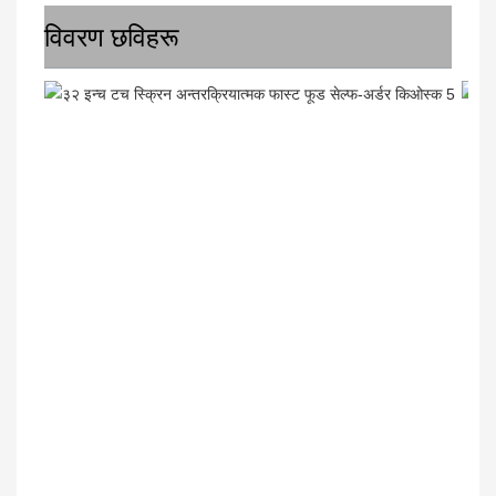
विवरण छविहरू