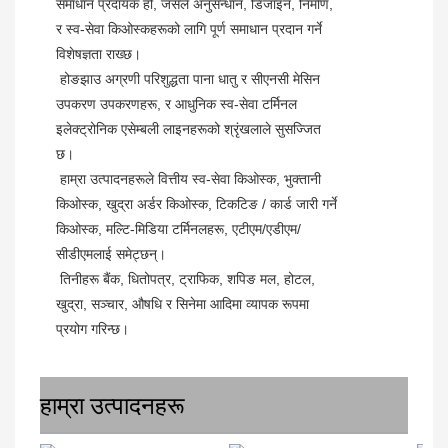
समाधान प्रदायक हो, जसले अनुसन्धान, डिजाइन, निर्माण, 
र स्व-सेवा किओस्कहरूको लागि पूर्ण समाधान प्रदान गर्ने 
विशेषज्ञता राख्छ।
 होङझाउ अग्रणी परिशुद्धता पाना धातु र सीएनसी मेसिन 
उपकरण उपकरणहरू, र आधुनिक स्व-सेवा टर्मिनल 
इलेक्ट्रोनिक एसेम्बली लाइनहरूको श्रृंखलाले सुसज्जित 
छ।
 हाम्रा उत्पादनहरूले वित्तीय स्व-सेवा किओस्क, भुक्तानी 
किओस्क, खुद्रा अर्डर किओस्क, टिकटिङ / कार्ड जारी गर्ने 
किओस्क, मल्टि-मिडिया टर्मिनलहरू, एटीएम/एडीएम/
सीडीएमलाई समेट्छन्।
 तिनीहरू बैंक, धितोपत्र, ट्राफिक, शपिङ मल, होटल, 
खुद्रा, सञ्चार, औषधि र सिनेमा आदिमा व्यापक रूपमा 
प्रयोग गरिन्छ।
हाम्रा उत्पादनहरू