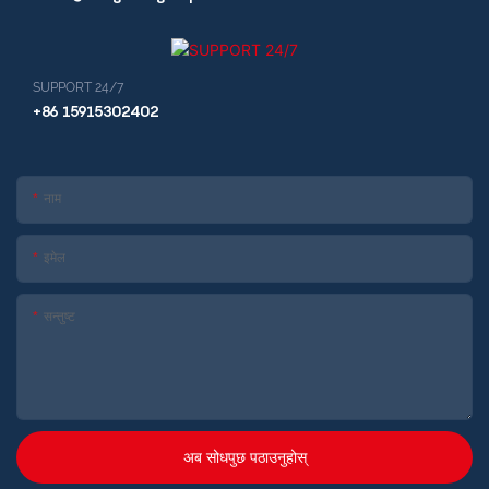
SUPPORT 24/7
+86 15915302402
नाम
इमेल
सन्तुष्ट
अब सोधपुछ पठाउनुहोस्