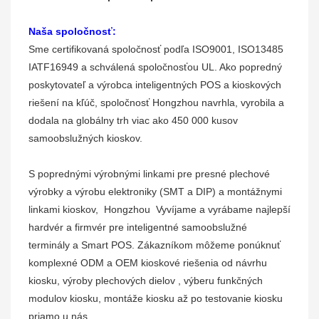
Naša spoločnosť:
Sme
certifikovaná spoločnosť podľa ISO9001, ISO13485
IATF16949 a schválená spoločnosťou UL. Ako popredný
poskytovateľ a výrobca inteligentných POS a kioskových
riešení na kľúč, spoločnosť Hongzhou navrhla, vyrobila a
dodala na globálny trh viac ako 450 000 kusov
samoobslužných kioskov.
S poprednými výrobnými linkami pre presné plechové
výrobky a výrobu elektroniky (SMT a DIP) a montážnymi
linkami kioskov,
Hongzhou
Vyvíjame a vyrábame najlepší
hardvér a firmvér pre inteligentné samoobslužné
terminály a Smart POS. Zákazníkom môžeme ponúknuť
komplexné ODM a OEM kioskové riešenia od návrhu
kiosku, výroby plechových dielov
,
výberu funkčných
modulov kiosku, montáže kiosku
až
po testovanie kiosku
priamo u nás.