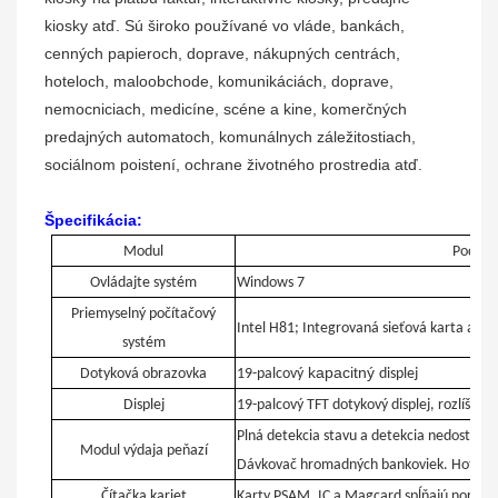
kiosky atď. Sú široko používané vo vláde, bankách,
cenných papieroch, doprave, nákupných centrách,
hoteloch, maloobchode, komunikáciách, doprave,
nemocniciach, medicíne, scéne a kine, komerčných
predajných automatoch, komunálnych záležitostiach,
sociálnom poistení, ochrane životného prostredia atď.
Špecifikácia:
Modul
Podrob
Ovládajte systém
Windows 7
Priemyselný počítačový
Intel H81; Integrovaná sieťová karta a gra
systém
kapacitný
Dotyková obrazovka
19-palcový
displej
Displej
19-palcový TFT dotykový displej, rozlíšeni
Plná detekcia stavu a detekcia nedostatku
Modul výdaja peňazí
Dávkovač hromadných bankoviek. Hotovosť
Čítačka kariet
Karty PSAM, IC a Magcard spĺňajú normy 