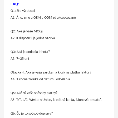
FAQ:
Q1: Ste výrobca?
A1: Áno, sme a OEM a ODM sú akceptované
Q2: Aké je vaše MOQ?
A2: K dispozícii je jedna vzorka.
Q3: Aká je dodacia lehota?
A3: 7~35 dní
Otázka 4: Aká je vaša záruka na kiosk na platbu faktúr?
A4: 1-ročná záruka od dátumu odoslania.
Q5: Aké sú vaše spôsoby platby?
A5: T/T, L/C, Western Union, kreditná karta, MoneyGram atď.
Q6: Čo je to spôsob dopravy?