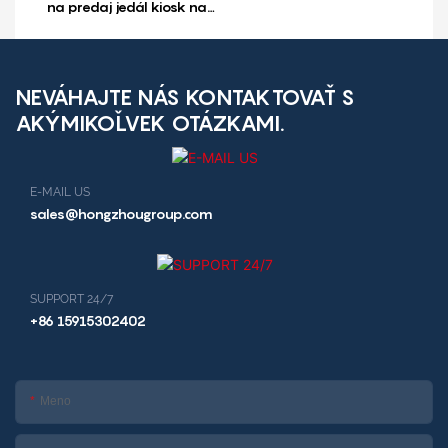
na predaj jedál kiosk na
mincí a hotovosti
predaj raňajok
reštauračný kiosk
NEVÁHAJTE NÁS KONTAKTOVAŤ S
AKÝMIKOĽVEK OTÁZKAMI.
E-MAIL US
sales@hongzhougroup.com
SUPPORT 24/7
+86 15915302402
Meno