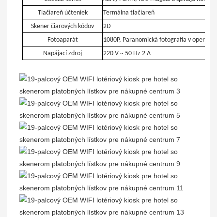
Tlačiareň účteniek
Termálna tlačiareň
Skener čiarových kódov
2D
Fotoaparát
1080P, Paranomická fotografia v operačne
Napájací zdroj
220 V ~ 50 Hz 2 A