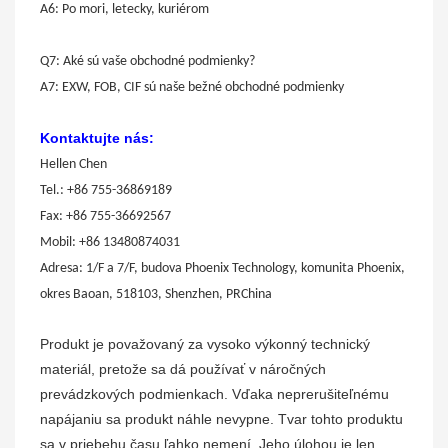
A6: Po mori, letecky, kuriérom
Q7: Aké sú vaše obchodné podmienky?
A7: EXW, FOB, CIF sú naše bežné obchodné podmienky
Kontaktujte nás:
Hellen Chen
Tel.: +86 755-36869189
Fax: +86 755-36692567
Mobil: +86 13480874031
Adresa: 1/F a 7/F, budova Phoenix Technology, komunita Phoenix,
okres Baoan, 518103, Shenzhen, PRChina
Produkt je považovaný za vysoko výkonný technický
materiál, pretože sa dá používať v náročných
prevádzkových podmienkach. Vďaka neprerušiteľnému
napájaniu sa produkt náhle nevypne. Tvar tohto produktu
sa v priebehu času ľahko nemení. Jeho úlohou je len