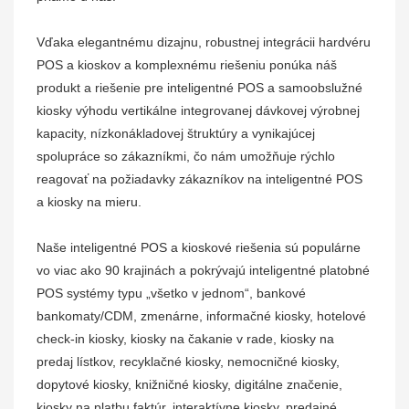
Vďaka elegantnému dizajnu, robustnej integrácii hardvéru
POS a kioskov a komplexnému riešeniu ponúka náš
produkt a riešenie pre inteligentné POS a samoobslužné
kiosky výhodu vertikálne integrovanej dávkovej výrobnej
kapacity, nízkonákladovej štruktúry a vynikajúcej
spolupráce so zákazníkmi, čo nám umožňuje rýchlo
reagovať na požiadavky zákazníkov na inteligentné POS
a kiosky na mieru.
Naše inteligentné POS a kioskové riešenia sú populárne
vo viac ako 90 krajinách a pokrývajú inteligentné platobné
POS systémy typu „všetko v jednom“, bankové
bankomaty/CDM, zmenárne, informačné kiosky, hotelové
check-in kiosky, kiosky na čakanie v rade, kiosky na
predaj lístkov, recyklačné kiosky, nemocničné kiosky,
dopytové kiosky, knižničné kiosky, digitálne značenie,
kiosky na platbu faktúr, interaktívne kiosky, predajné