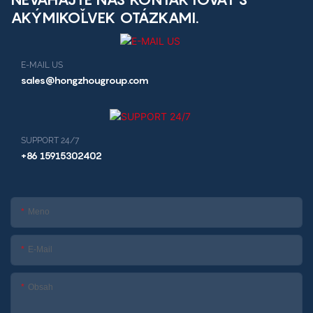
čítačkou zdravotných
AKÝMIKOĽVEK OTÁZKAMI.
kariet
E-MAIL US
sales@hongzhougroup.com
SUPPORT 24/7
+86 15915302402
Meno
E-Mail
Obsah