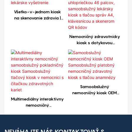
Všetko-v-jednom kiosk
na skenovanie zdravia |
Samoobslužný kiosk na
lekárske vyšetrenie
Nemocničný zdravotnícky
kiosk s dotykovou
obrazovkou s uhlopriečkou
46 palcov, samoobslužný
lekársky kiosk s tlačou
správ A4, klávesnicou a
skenerom QR kódov
Samoobslužný
nemocničný kiosk OEM
Multimediálny interaktívny
Samoobslužný platobný
nemocničný
nemocničný zdravotný
samoobslužný
kiosk s tlačou anamnézy
pokladničný kiosk
Samoobslužný tlačový
kiosk v nemocnici s
NEVÁHAJTE NÁS KONTAKTOVAŤ S