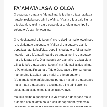
FA'AMATALAGA O OLOA
O auaunaga uma a le falema'i mai le fesiligia o fa'amatalaga
lautele, resitalaina o taimi atofaina, fa'aalia o le alualu i luma
o feutagaiga, tu'uina atu o pepa ulufale, lolomiina o lipoti o
su'ega e o'o atu i le totogiina.
O le kiosk atamai a le falema'i mo le siakiina ma le totogiina o
le resitalaina o gasegase e fa'ailoa ai gasegase e ala i le
pepa fa'amaonia/tusifolau, pepa inisiua lautele, foliga ma le
iloa ola, lea e fa'amautinoa ai o se tagata moni le gasegase
ma o le tagata sa'o. O la matou kiosk atamai o le a fa'aleleia
atili ai le tafe o gasegase i falema'i ma falema'i fa'atasi ai ma
le Polokalama Puleaina o Tafe o Gasegase a Hongzhou ua
mamanuina fa'apitoa lea e mafai ai e le pulega ona
fa'atulaga lelei le aufaigaluega, punaoa ma laina o gasegase
ina ia maua e gasegase le tausiga sa'o i le taimi sa'o i se
siosiomaga fa'alelei ma leai se fa'alavelave.
Mai le siakiina o gasegase i le vala'auina o gasegase ma le
puleaina o taimi atofaina, o Kiosk Management Systems a