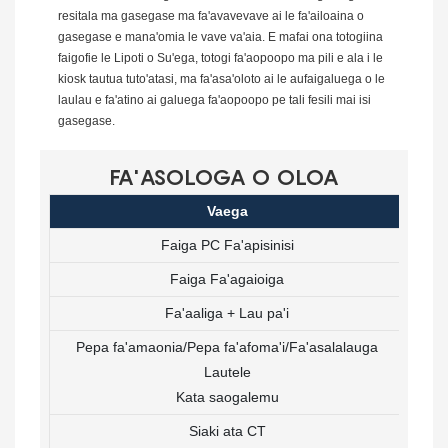
resitala ma gasegase ma fa'avavevave ai le fa'ailoaina o
gasegase e mana'omia le vave va'aia. E mafai ona totogiina
faigofie le Lipoti o Su'ega, totogi fa'aopoopo ma pili e ala i le
kiosk tautua tuto'atasi, ma fa'asa'oloto ai le aufaigaluega o le
laulau e fa'atino ai galuega fa'aopoopo pe tali fesili mai isi
gasegase.
FA'ASOLOGA O OLOA
Vaega
Faiga PC Fa'apisinisi
Faiga Fa'agaioiga
Fa'aaliga + Lau pa'i
Pepa fa'amaonia/Pepa fa'afoma'i/Fa'asalalauga
Lag
Lautele
Kata saogalemu
Siaki ata CT