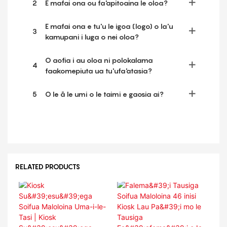
2
E mafai ona ou fa'apitoaina le oloa?
E mafai ona e tu'u le igoa (logo) o la'u
3
kamupani i luga o nei oloa?
O aofia i au oloa ni polokalama
4
faakomepiuta ua tu'ufa'atasia?
5
O le ā le umi o le taimi e gaosia ai?
RELATED PRODUCTS