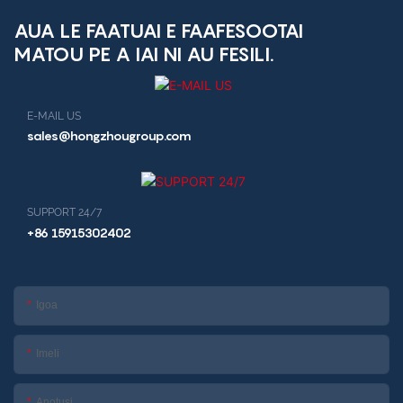
uiga i le Talafaasolopito
Faafoma'i, e mafai ona
AUA LE FAATUAI E FAAFESOOTAI
su'esu'eina ai lipoti.
MATOU PE A IAI NI AU FESILI.
E-MAIL US
sales@hongzhougroup.com
SUPPORT 24/7
+86 15915302402
Igoa
Imeli
Anotusi