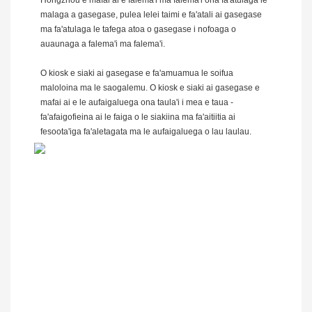
Hongzhou e mafai ai e falema'i ma falema'i ona fa'atulaga le
malaga a gasegase, pulea lelei taimi e fa'atali ai gasegase
ma fa'atulaga le tafega atoa o gasegase i nofoaga o
auaunaga a falema'i ma falema'i.
O kiosk e siaki ai gasegase e fa'amuamua le soifua
maloloina ma le saogalemu. O kiosk e siaki ai gasegase e
mafai ai e le aufaigaluega ona taula'i i mea e taua -
fa'afaigofieina ai le faiga o le siakiina ma fa'aitiitia ai
fesoota'iga fa'aletagata ma le aufaigaluega o lau laulau.