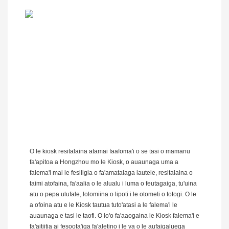
O le kiosk resitalaina atamai faafoma'i o se tasi o mamanu
fa'apitoa a Hongzhou mo le Kiosk, o auaunaga uma a
falema'i mai le fesiligia o fa'amatalaga lautele, resitalaina o
taimi atofaina, fa'aalia o le alualu i luma o feutagaiga, tu'uina
atu o pepa ulufale, lolomiina o lipoti i le otometi o totogi. O le
a ofoina atu e le Kiosk tautua tuto'atasi a le falema'i le
auaunaga e tasi le taofi. O lo'o fa'aaogaina le Kiosk falema'i e
fa'aitiitia ai fesoota'iga fa'aletino i le va o le aufaigaluega