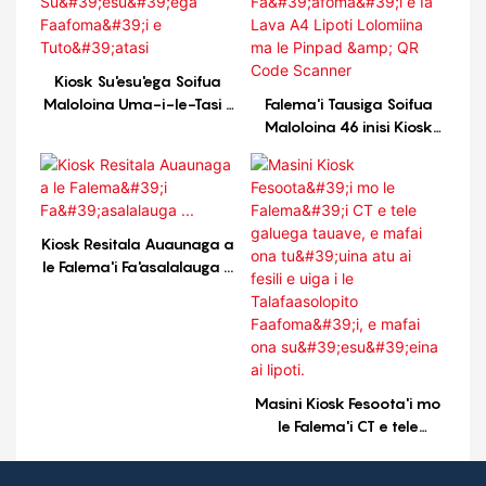
Kiosk Su'esu'ega Soifua
Maloloina Uma-i-le-Tasi |
Falema'i Tausiga Soifua
Kiosk Su'esu'ega Faafoma'i
Maloloina 46 inisi Kiosk
e Tuto'atasi
Lau Pa'i mo le Tausiga
Fa'afoma'i e Ia Lava A4
Lipoti Lolomiina ma le
Pinpad & QR Code Scanner
Kiosk Resitala Auaunaga a
le Falema'i Fa'asalalauga ...
Masini Kiosk Fesoota'i mo
le Falema'i CT e tele
galuega tauave, e mafai
ona tu'uina atu ai fesili e