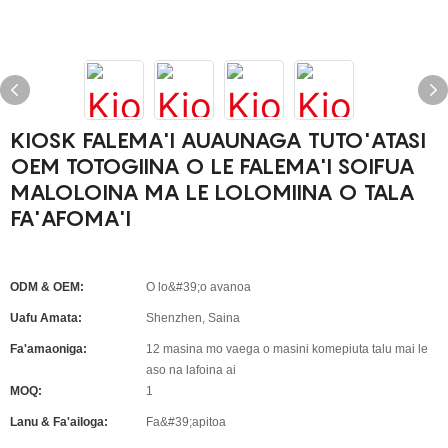
KIOSK FALEMA'I AUAUNAGA TUTO'ATASI
OEM TOTOGIINA O LE FALEMA'I SOIFUA
MALOLOINA MA LE LOLOMIINA O TALA
FA'AFOMA'I
ODM & OEM:
O lo&#39;o avanoa
Uafu Amata:
Shenzhen, Saina
Fa'amaoniga:
12 masina mo vaega o masini komepiuta talu mai le
aso na lafoina ai
MOQ:
1
Lanu & Fa'ailoga:
Fa&#39;apitoa