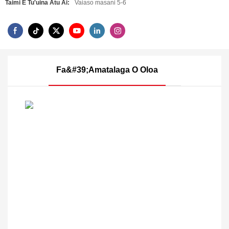
Taimi E Tu'uina Atu Ai:
Vaiaso masani 5-6
Fa&#39;amatalaga O Oloa