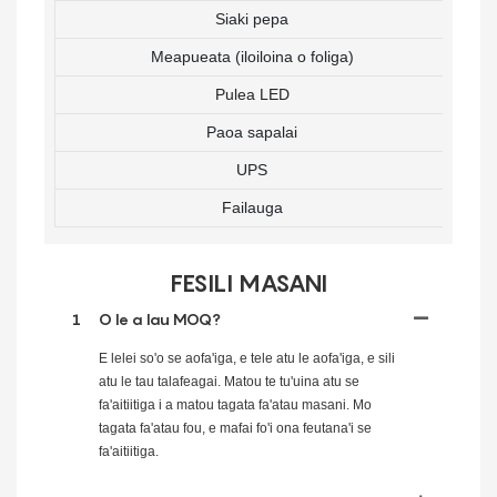
Siaki pepa
Meapueata (iloiloina o foliga)
Pulea LED
Paoa sapalai
UPS
Failauga
FESILI MASANI
1
O le a lau MOQ?
E lelei so'o se aofa'iga, e tele atu le aofa'iga, e sili
atu le tau talafeagai. Matou te tu'uina atu se
fa'aitiitiga i a matou tagata fa'atau masani. Mo
tagata fa'atau fou, e mafai fo'i ona feutana'i se
fa'aitiitiga.