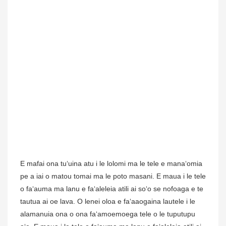
E mafai ona tuʻuina atu i le lolomi ma le tele e manaʻomia
pe a iai o matou tomai ma le poto masani. E maua i le tele
o faʻauma ma lanu e faʻaleleia atili ai soʻo se nofoaga e te
tautua ai oe lava. O lenei oloa e faʻaaogaina lautele i le
alamanuia ona o ona faʻamoemoega tele o le tuputupu