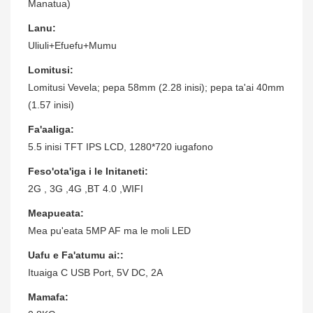
Manatua)
Lanu:
Uliuli+Efuefu+Mumu
Lomitusi:
Lomitusi Vevela; pepa 58mm (2.28 inisi); pepa ta'ai 40mm
(1.57 inisi)
Fa'aaliga:
5.5 inisi TFT IPS LCD, 1280*720 iugafono
Feso'ota'iga i le Initaneti:
2G , 3G ,4G ,BT 4.0 ,WIFI
Meapueata:
Mea pu'eata 5MP AF ma le moli LED
Uafu e Fa'atumu ai::
Ituaiga C USB Port, 5V DC, 2A
Mamafa: