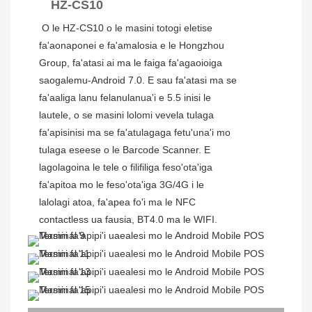
HZ-CS10
O le HZ-CS10 o le masini totogi eletise 
fa'aonaponei e fa'amalosia e le Hongzhou 
Group, fa'atasi ai ma le faiga fa'agaoioiga 
saogalemu-Android 7.0. E sau fa'atasi ma se 
fa'aaliga lanu felanulanua'i e 5.5 inisi le 
lautele, o se masini lolomi vevela tulaga 
fa'apisinisi ma se fa'atulagaga fetu'una'i mo 
tulaga eseese o le Barcode Scanner. E 
lagolagoina le tele o filifiliga feso'ota'iga 
fa'apitoa mo le feso'ota'iga 3G/4G i le 
lalolagi atoa, fa'apea fo'i ma le NFC 
contactless ua fausia, BT4.0 ma le WIFI.