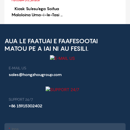
Kiosk Su'esu'ega Soifua
Maloloina Uma-i-le-Tasi |
Kiosk Su'esu'ega Faafoma'i
e Tuto'atasi
AUA LE FAATUAI E FAAFESOOTAI
MATOU PE A IAI NI AU FESILI.
E-MAIL US
sales@hongzhougroup.com
SUPPORT 24/7
+86 15915302402
Igoa