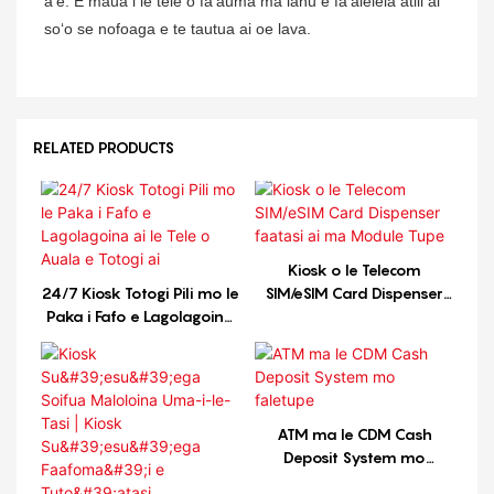
aʻe. E maua i le tele o faʻauma ma lanu e faʻaleleia atili ai
soʻo se nofoaga e te tautua ai oe lava.
RELATED PRODUCTS
Kiosk o le Telecom
24/7 Kiosk Totogi Pili mo le
SIM/eSIM Card Dispenser
Paka i Fafo e Lagolagoina
faatasi ai ma Module Tupe
ai le Tele o Auala e Totogi
ai
ATM ma le CDM Cash
Deposit System mo
faletupe