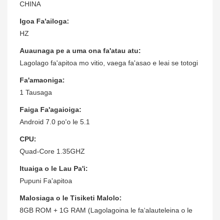
CHINA
Igoa Fa'ailoga:
HZ
Auaunaga pe a uma ona fa'atau atu:
Lagolago fa'apitoa mo vitio, vaega fa'asao e leai se totogi
Fa'amaoniga:
1 Tausaga
Faiga Fa'agaioiga:
Android 7.0 po'o le 5.1
CPU:
Quad-Core 1.35GHZ
Ituaiga o le Lau Pa'i:
Pupuni Fa'apitoa
Malosiaga o le Tisiketi Malolo:
8GB ROM + 1G RAM (Lagolagoina le faʻalauteleina o le