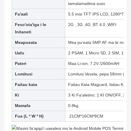
tamatamailima susu
Fa'aali
5.5 inisi TFT IPS LCD, 1280*720 
Feso'ota'iga i le
2G , 3G ,4G ,BT 4.0 ,WIFI
Initaneti
Meapueata
Mea pu'eata 5MP AF ma le moli 
Uafu
2 PSAM, 1 Micro SD, 2 SIM, 1 itu
Pateri
Maa Li-ion, 7.2V /2600mAH
Lomitusi
Lomitusi Vevela; pepa 58mm (2.28 
Faitau kata
Faitau Kata Magcard, faitau Kata I
Ki
3 Ki Fa'aletino: 1 KI ON/OFF, 2 Ki 
Mamafa
0.8kg
Fua (L * W * H)
21CM*16CM*8CM