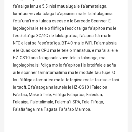
fa'aaliga lanu e 5.5 inisi maualuga le fa'amatalaga, 
lomitusi vevela tulaga fa'apisinisi ma le fa'atulagaina 
fetu'una'i mo tulaga eseese o le Barcode Scanner. E 
lagolagoina le tele o filifiliga feso'ota'iga fa'apitoa mo le 
feso'ota'iga 3G/4G i le lalolagi atoa, fa'apea fo'i ma le 
NFC e leai se feso'ota'iga, BT4.0 ma le WIFI. Fa'amalosia 
e le Quad-core CPU ma le tele o manatua, e mafai ai e le 
HZ-CS10 ona fa'agasolo vave tele o talosaga, ma 
lagolagoina isi foliga mo le fa'apitoa i le lotoifale e aofia 
ai le scanner tamatamailima ma le module tau tupe. O 
lau filifiliga atamai lea mo le totogiina ma le tautua e tasi 
le taofi. E fa'aaogaina lautele le HZ-CS10 i Faleoloa 
Fa'atau, Maketi Tele, Filifiliga Fa'apitoa, Faleoloa, 
Faleaiga, Faletalimalo, Falema'i, SPA, Fale Tifaga, 
Fa'afiafiaga, ma Tagata Tafafao Maimoa.