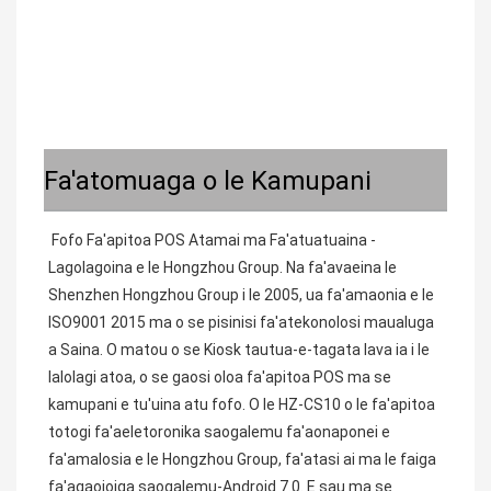
Fa'atomuaga o le Kamupani
Fofo Fa'apitoa POS Atamai ma Fa'atuatuaina - 
Lagolagoina e le Hongzhou Group. Na fa'avaeina le 
Shenzhen Hongzhou Group i le 2005, ua fa'amaonia e le 
ISO9001 2015 ma o se pisinisi fa'atekonolosi maualuga 
a Saina. O matou o se Kiosk tautua-e-tagata lava ia i le 
lalolagi atoa, o se gaosi oloa fa'apitoa POS ma se 
kamupani e tu'uina atu fofo. O le HZ-CS10 o le fa'apitoa 
totogi fa'aeletoronika saogalemu fa'aonaponei e 
fa'amalosia e le Hongzhou Group, fa'atasi ai ma le faiga 
fa'agaoioiga saogalemu-Android 7.0. E sau ma se 