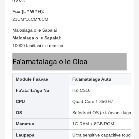
0.8KG
Fua (L * W * H):
21CM*16CM*8CM
Malosiaga o le Sapalai
Malosiaga o le Sapalai:
10000 fasi/fasi i le masina
Fa'amatalaga o le Oloa
Module Faavae
Fa'amatalaga Autū
Fa'ata'ita'iga Nu.
HZ-CS10
CPU
Quad-Core 1.35GHZ
OS
Safedroid OS (e faʻavae i luga o l
Manatua
1G RAM + 8GB ROM
Laupapa
Ultra sensitive capacitive touch s