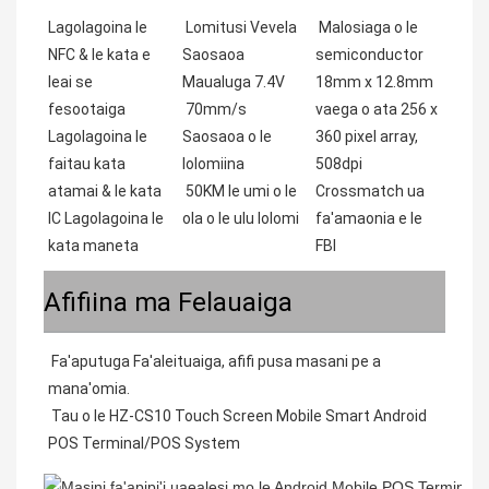
Lagolagoina le
Lomitusi Vevela
Malosiaga o le
NFC & le kata e
Saosaoa
semiconductor
leai se
Maualuga 7.4V
18mm x 12.8mm
fesootaiga
70mm/s
vaega o ata 256 x
Lagolagoina le
Saosaoa o le
360 pixel array,
faitau kata
lolomiina
508dpi
atamai & le kata
50KM le umi o le
Crossmatch ua
IC Lagolagoina le
ola o le ulu lolomi
fa'amaonia e le
kata maneta
FBI
Afifiina ma Felauaiga
Fa'aputuga Fa'aleituaiga, afifi pusa masani pe a 
mana'omia.
 Tau o le HZ-CS10 Touch Screen Mobile Smart Android 
POS Terminal/POS System