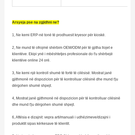
Arsyeja pse na zgjidhni ne?
1, Ne kemi ERP-në tonë të prodhuesit kryesor për kioskë.
2, Ne mund të ofrojmë shërbim OEM/ODM për të gjitha llojet e
klientëve. Ekipi ynë i mbështetjes profesionale do t'u shërbejë
klientëve online 24 orë.
3, Ne kemi një kontroll shumë të fortë të cilësisë. Mostrat janë
gjithmonë në dispozicion për të kontrolluar cilësinë dhe mund t'ju
dërgohen shumë shpejt.
4, Mostrat janë gjithmonë në dispozicion për të kontrolluar cilësinë
dhe mund t'ju dërgohen shumë shpejt.
6, Aftësia e dizajnit: vepra arti/manuali i udhëzimeve/dizajni i
produktit sipas kërkesave të klientit.