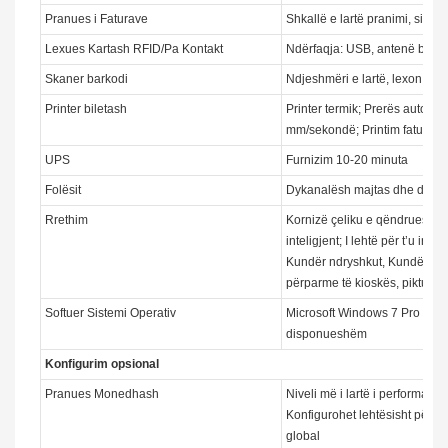
Pranues i Faturave
Shkallë e lartë pranimi, siguri
Lexues Kartash RFID/Pa Kontakt
Ndërfaqja: USB, antenë bren
Skaner barkodi
Ndjeshmëri e lartë, lexon të 
Printer biletash
Printer termik; Prerës automat
mm/sekondë; Printim fature; m
UPS
Furnizim 10-20 minuta
Folësit
Dykanalësh majtas dhe djathtas
Rrethim
Kornizë çeliku e qëndrueshme,
inteligjent; I lehtë për t’u inst
Kundër ndryshkut, Kundër acidi
përparme të kioskës, pikturi
Softuer Sistemi Operativ
Microsoft Windows 7 Pro (versi
disponueshëm
Konfigurim opsional
Pranues Monedhash
Niveli më i lartë i performanc
Konfigurohet lehtësisht për t'
global