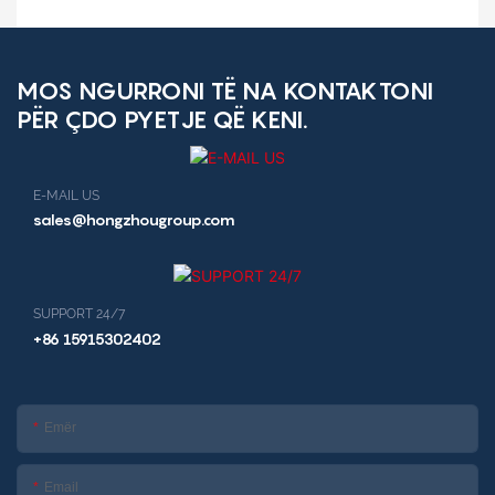
ushqimeve, kioskë për
para në dorë
shitjen e mëngjesit, kioskë
restoranti
MOS NGURRONI TË NA KONTAKTONI
PËR ÇDO PYETJE QË KENI.
E-MAIL US
sales@hongzhougroup.com
SUPPORT 24/7
+86 15915302402
Emër
Email