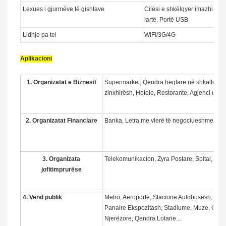
Lexues i gjurmëve të gishtave
Cilësi e shkëlqyer imazhi (700
lartë. Portë USB
Lidhje pa tel
WIFI/3G/4G
Aplikacioni
1. Organizatat e Biznesit
Supermarket, Qendra tregtare në shkallë të 
zinxhirësh, Hotele, Restorante, Agjenci udhë
2. Organizatat Financiare
Banka, Letra me vlerë të negociueshme, Fo
3. Organizata
Telekomunikacion, Zyra Postare, Spital, Shko
jofitimprurëse
4. Vend publik
Metro, Aeroporte, Stacione Autobusësh, Stac
Panaire Ekspozitash, Stadiume, Muze, Qend
Njerëzore, Qendra Lotarie...