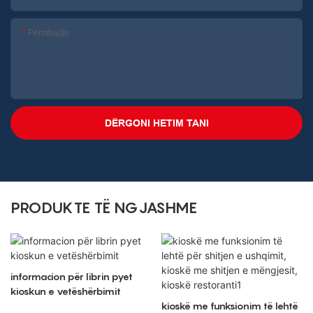
Përmbajtje
DËRGONI HETIM TANI
PRODUKTE TË NGJASHME
informacion për librin pyet
kioskun e vetëshërbimit
kioskë me funksionim të lehtë