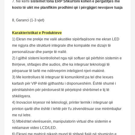
7. Ne kemi
sistemet tona ERP
Shkurtoni kohën e përgatitjes me
kosto të ulët me planifikim prodhimi që i përgjigjet nevojave tuaja
8, Garanci (1-3 vjet)
Karakteristikat e Produkteve
1) Ekran me prekje me valë akustike sipërfaqësore me ekran LED
me ngjyra dhe strukturë integrale dhe kompakte me dizajn të
personalizuar dhe pamje të rrallë.
2) I gjithë sistemi kontrollohet nga një softuer që përfshin sistemin e
thirrjeve, shfaqjes dhe audios, dhe ka integruar teknologji të
përparuar të lartë me ndërveprim inteligjent njeri-makinë.
3) Me kontrollues të integruar të komunikimit pa tel dhe lexues
kartash për VIP është gjithashtu i disponueshëm. Është shumë i
përshtatshëm për përdoruesit të përjetojnë shërbimet e tij të
shkëlqyera.
4) Inovacion kryesor në teknologji, printer termik i integruar që
printon qartë dhe është i lehtë për t'u zëvendësuar ose mirëmbajtur
me rul letre.
5) Mbështet vlerësuesin, manipulatorin virtual dhe sistemin e
reklamave video LCD/LED.
6) Ekrani me matricë pikash mund të shfaqë fjalë në shumicën e