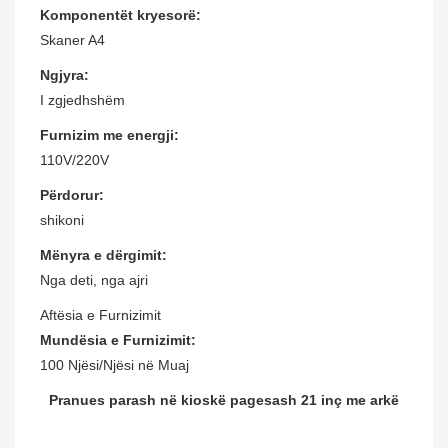
Komponentët kryesorë:
Skaner A4
Ngjyra:
I zgjedhshëm
Furnizim me energji:
110V/220V
Përdorur:
shikoni
Mënyra e dërgimit:
Nga deti, nga ajri
Aftësia e Furnizimit
Mundësia e Furnizimit:
100 Njësi/Njësi në Muaj
Pranues parash në kioskë pagesash 21 inç me arkë