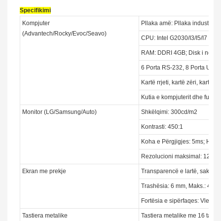
Specifikimi
Kompjuter
Pllaka amë: Pllaka industriale
(Advantech/Rocky/Evoc/Seavo)
CPU: Intel G2030/I3/I5/I7
RAM: DDRI 4GB; Disk i ngurt
6 Porta RS-232, 8 Porta USB,
Kartë rrjeti, kartë zëri, kartë e
Kutia e kompjuterit dhe furniz
Monitor (LG/Samsung/Auto)
Shkëlqimi: 300cd/m2
Kontrasti: 450:1
Koha e Përgjigjes: 5ms; Hapës
Rezolucioni maksimal: 1280
Ekran me prekje
Transparencë e lartë, saktësi
Trashësia: 6 mm, Maks.: 409
Fortësia e sipërfaqes: Vlerësi
Tastiera metalike
Tastiera metalike me 16 taste;