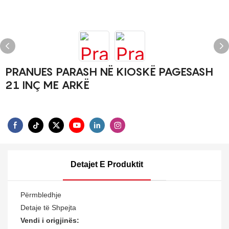
PRANUES PARASH NË KIOSKË PAGESASH
21 INÇ ME ARKË
Detajet E Produktit
Përmbledhje
Detaje të Shpejta
Vendi i origjinës: