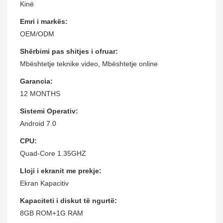
Kinë
Emri i markës:
OEM/ODM
Shërbimi pas shitjes i ofruar:
Mbështetje teknike video, Mbështetje online
Garancia:
12 MONTHS
Sistemi Operativ:
Android 7.0
CPU:
Quad-Core 1.35GHZ
Lloji i ekranit me prekje:
Ekran Kapacitiv
Kapaciteti i diskut të ngurtë:
8GB ROM+1G RAM