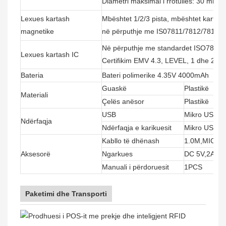
Diametri maksimal i rrotullës: 30 mm.
Lexues kartash
Mbështet 1/2/3 pista, mbështet kartën 
magnetike
në përputhje me IS07811/7812/7813 dhe
Në përputhje me standardet ISO7816, 
Lexues kartash IC
Certifikim EMV 4.3, LEVEL, 1 dhe 2.
Bateria
Bateri polimerike 4.35V 4000mAh
Guaskë
Plastikë
Materiali
Çelës anësor
Plastikë
USB
Mikro USB v2.
Ndërfaqja
Ndërfaqja e karikuesit
Mikro USB
Kabllo të dhënash
1.0M,MICRO
Aksesorë
Ngarkues
DC 5V,2A
Manuali i përdoruesit
1PCS
Paketimi dhe Transporti