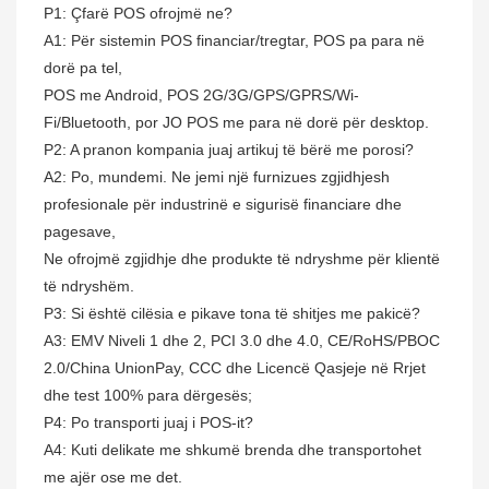
P1: Çfarë POS ofrojmë ne?
A1: Për sistemin POS financiar/tregtar, POS pa para në
dorë pa tel,
POS me Android, POS 2G/3G/GPS/GPRS/Wi-
Fi/Bluetooth, por JO POS me para në dorë për desktop.
P2: A pranon kompania juaj artikuj të bërë me porosi?
A2: Po, mundemi. Ne jemi një furnizues zgjidhjesh
profesionale për industrinë e sigurisë financiare dhe
pagesave,
Ne ofrojmë zgjidhje dhe produkte të ndryshme për klientë
të ndryshëm.
P3: Si është cilësia e pikave tona të shitjes me pakicë?
A3: EMV Niveli 1 dhe 2, PCI 3.0 dhe 4.0, CE/RoHS/PBOC
2.0/China UnionPay, CCC dhe Licencë Qasjeje në Rrjet
dhe test 100% para dërgesës;
P4: Po transporti juaj i POS-it?
A4: Kuti delikate me shkumë brenda dhe transportohet
me ajër ose me det.