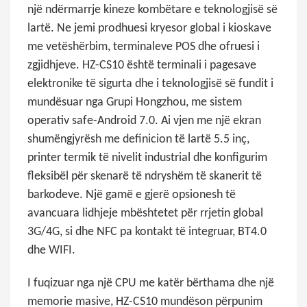
një ndërmarrje kineze kombëtare e teknologjisë së
lartë. Ne jemi prodhuesi kryesor global i kioskave
me vetëshërbim, terminaleve POS dhe ofruesi i
zgjidhjeve. HZ-CS10 është terminali i pagesave
elektronike të sigurta dhe i teknologjisë së fundit i
mundësuar nga Grupi Hongzhou, me sistem
operativ safe-Android 7.0. Ai vjen me një ekran
shumëngjyrësh me definicion të lartë 5.5 inç,
printer termik të nivelit industrial dhe konfigurim
fleksibël për skenarë të ndryshëm të skanerit të
barkodeve. Një gamë e gjerë opsionesh të
avancuara lidhjeje mbështetet për rrjetin global
3G/4G, si dhe NFC pa kontakt të integruar, BT4.0
dhe WIFI.
I fuqizuar nga një CPU me katër bërthama dhe një
memorie masive, HZ-CS10 mundëson përpunim