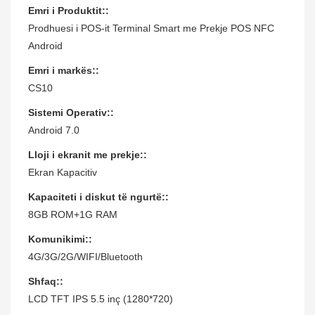
Emri i Produktit::
Prodhuesi i POS-it Terminal Smart me Prekje POS NFC
Android
Emri i markës::
CS10
Sistemi Operativ::
Android 7.0
Lloji i ekranit me prekje::
Ekran Kapacitiv
Kapaciteti i diskut të ngurtë::
8GB ROM+1G RAM
Komunikimi::
4G/3G/2G/WIFI/Bluetooth
Shfaq::
LCD TFT IPS 5.5 inç (1280*720)