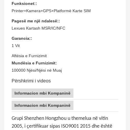
Funksionet::
Printer+Kamera+GPS+Platformë Karte SIM
Pagesë me një ndalesë::
Lexues Kartash MSR/IC/NFC
Garancia::
1 Vit
Aftësia e Furnizimit
Mundësia e Furnizimit:
100000 Njësi/Njësi në Muaj
Përshkrimi i videos
Informacion mbi Kompaninë
Informacion mbi Kompaninë
Grupi Shenzhen Hongzhou u themelua në vitin
2005, i çertifikuar sipas ISO9001 2015 dhe është