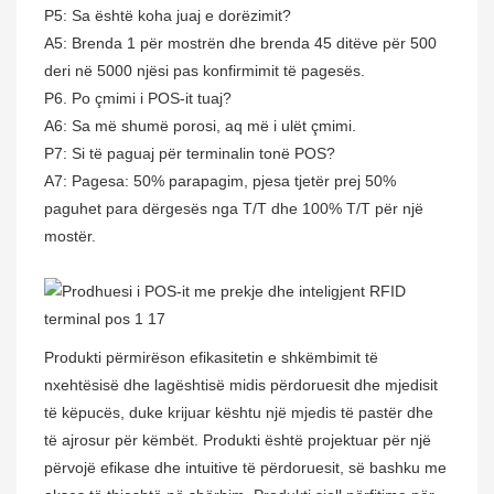
P5: Sa është koha juaj e dorëzimit?
A5: Brenda 1 për mostrën dhe brenda 45 ditëve për 500
deri në 5000 njësi pas konfirmimit të pagesës.
P6. Po çmimi i POS-it tuaj?
A6: Sa më shumë porosi, aq më i ulët çmimi.
P7: Si të paguaj për terminalin tonë POS?
A7: Pagesa: 50% parapagim, pjesa tjetër prej 50%
paguhet para dërgesës nga T/T dhe 100% T/T për një
mostër.
Produkti përmirëson efikasitetin e shkëmbimit të
nxehtësisë dhe lagështisë midis përdoruesit dhe mjedisit
të këpucës, duke krijuar kështu një mjedis të pastër dhe
të ajrosur për këmbët. Produkti është projektuar për një
përvojë efikase dhe intuitive të përdoruesit, së bashku me