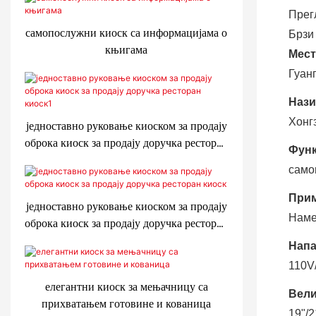
Прег
самопослужни киоск са информацијама о
Брзи
књигама
Мест
Гуанг
Нази
Хонг
једноставно руковање киоском за продају
оброка киоск за продају доручка ресторан
Функ
киоск1
само
Прим
једноставно руковање киоском за продају
Наме
оброка киоск за продају доручка ресторан
киоск
Напа
110V
елегантни киоск за мењачницу са
Вели
прихватањем готовине и кованица
19"/2