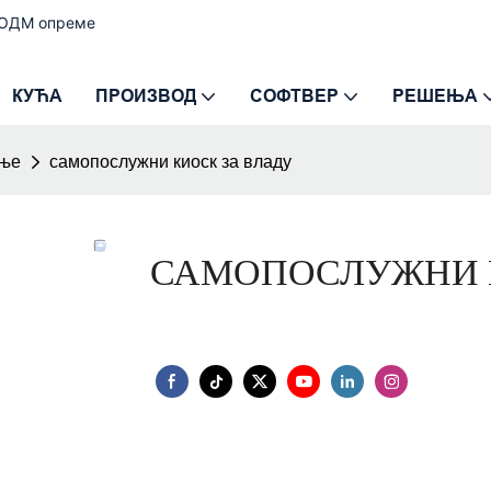
и ОДМ опреме
КУЋА
ПРОИЗВОД
СОФТВЕР
РЕШЕЊА
ење
самопослужни киоск за владу
САМОПОСЛУЖНИ 