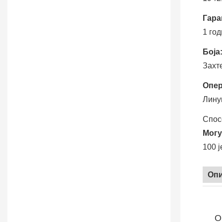
Гара
1 го
Боја
Захт
Опер
Лину
Спос
Могу
100 
Опи
О