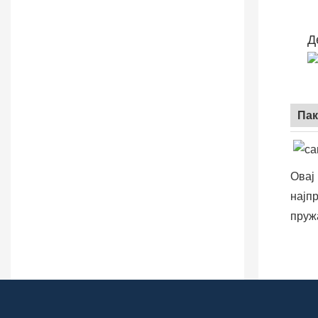
Д
Пак
Овај 
најп
пруж