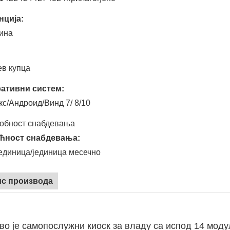
нција:
дина
:
ев купца
ативни систем:
кс/Андроид/Винд 7/ 8/10
обност снабдевања
ћност снабдевања:
јединица/јединица месечно
с производа
во је самопослужни киоск за владу са испод 14 моду