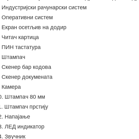
. Индустријски рачунарски систем
. Оперативни систем
. Екран осетљив на додир
. Читач картица
. ПИН тастатура
. Штампач
. Скенер бар кодова
. Скенер докумената
. Камера
0. Штампач 80 мм
1. Штампач прстију
2. Напајање
3. ЛЕД индикатор
4. Звучник