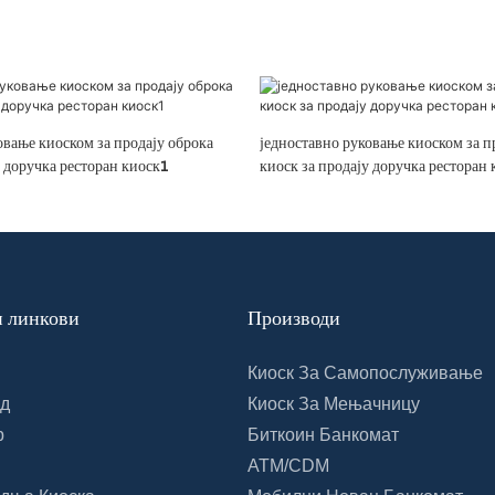
овање киоском за продају оброка
једноставно руковање киоском за п
у доручка ресторан киоск1
киоск за продају доручка ресторан 
 линкови
Производи
Киоск За Самопослуживање
д
Киоск За Мењачницу
р
Биткоин Банкомат
ATM/CDM