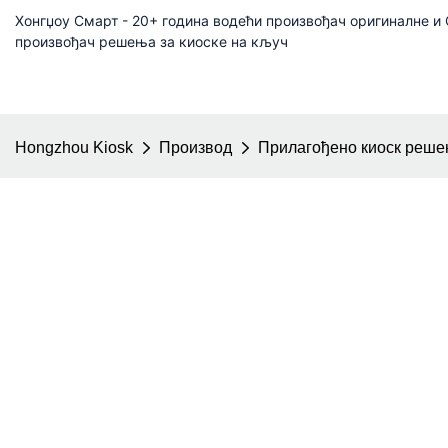
Хонгџоу Смарт - 20+ година водећи произвођач оригиналне 
произвођач решења за киоске на кључ
Hongzhou Kiosk
Производ
Прилагођено киоск реш