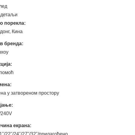
лед
 детаљи
о порекла:
донг, Кина
в бренда:
зхоу
ција:
помоћ
ена:
на у затвореном простору
јање:
/240V
чина екрана:
1"/22"/24"/27"/32"/прилагођено