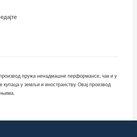
едајте
ај производ пружа ненадмашне перформансе, чак и у
 купаца у земљи и иностранству. Овај производ
ењима.