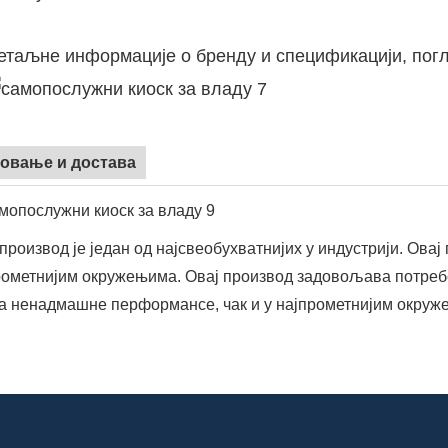
етаљне информације о бренду и спецификацији, погл
овање и достава
производ је један од најсвеобухватнијих у индустрији. Ов
рометнијим окружењима. Овај производ задовољава потребе
а ненадмашне перформансе, чак и у најпрометнијим окруж