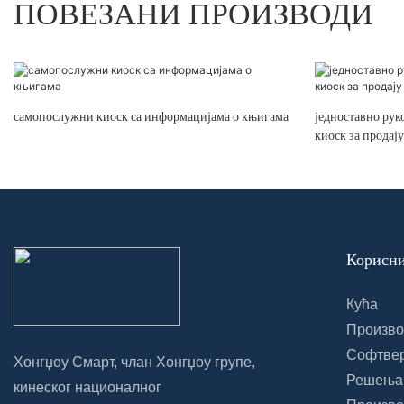
ПОВЕЗАНИ ПРОИЗВОДИ
самопослужни киоск са информацијама о књигама
једноставно рук
киоск за продај
Корисни
Кућа
Произво
Софтве
Хонгџоу Смарт, члан Хонгџоу групе,
Решења
кинеског националног