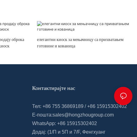
родају оброка
елегантни киоск за мењачницу са прихватањем
киоск
готовине и кованица
Контактирајте нас
Тел: +86 755 36869189 / +86 15915302402
Е-пошта:
sales@hongzhougroup.com
WhatsApp: +86 15915302402
Додај: (1/П и 5П
и
7/F,
Фенгхуанг