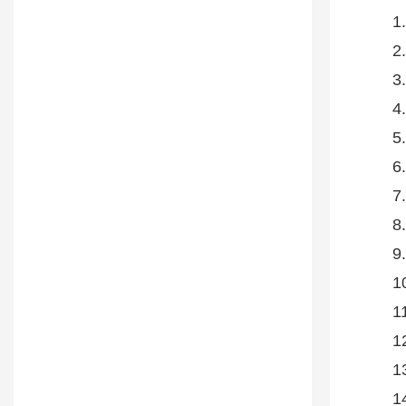
1
2
3
4
5
6
7
8
9
1
1
1
1
1