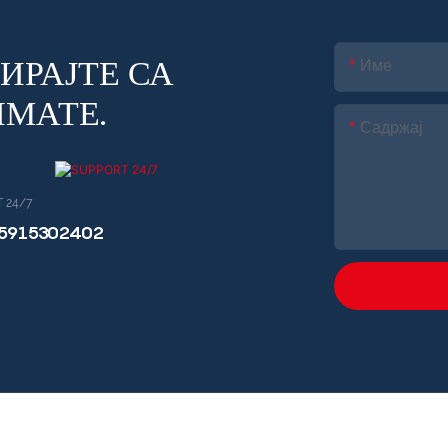
ИРАЈТЕ СА
Име
МАТЕ.
Садржај
 24/7
15915302402