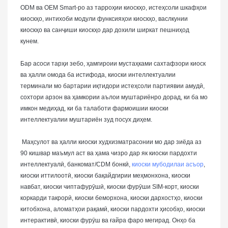
ODM ва OEM Smart-ро аз тарроҳии киоскҳо, истеҳсоли шкафҳои
киоскҳо, интихоби модули функсияҳои киоскҳо, васлкунии
киоскҳо ва санҷиши киоскҳо дар дохили ширкат пешниҳод
кунем.
Бар асоси тарҳи зебо, ҳамгироии мустаҳками сахтафзори киоск
ва ҳалли омода ба истифода, киоски интеллектуалии
терминали мо бартарии иқтидори истеҳсоли партиявии амудӣ,
сохтори арзон ва ҳамкории аълои муштариёнро дорад, ки ба мо
имкон медиҳад, ки ба талаботи фармоишии киоски
интеллектуалии муштариён зуд посух диҳем.
Маҳсулот ва ҳалли киоски худхизматрасонии мо дар зиёда аз
90 кишвар маъмул аст ва ҳама чизро дар як киоски пардохти
интеллектуалӣ, банкомат/CDM бонкӣ,
киоски мубодилаи асъор
,
киоски иттилоотӣ, киоски бақайдгирии меҳмонхона, киоски
навбат, киоски чиптафурӯшӣ, киоски фурӯши SIM-корт, киоски
коркарди такрорӣ, киоски беморхона, киоски дархостҳо, киоски
китобхона, аломатҳои рақамӣ, киоски пардохти ҳисобҳо, киоски
интерактивӣ, киоски фурӯш ва ғайра фаро мегирад. Онҳо ба