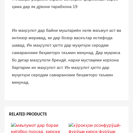
Ин маҳсулот дар байни муштариён хеле маъмул аст ва
интизор меравад, ки дар бозор васеътар истифода
шавад. Ин маҳсулот ҳатто дар муҳитҳои серодам
самаранокии беҳамторо таъмин мекунад. Дар муқоиса
бо дигар маҳсулоти брендӣ, нархи мустақими корхона
бартарии ин маҳсулот аст. Ин маҳсулот ҳатто дар
муҳитҳои серодам самаранокии беҳамторо таъмин
мекунад.
RELATED PRODUCTS