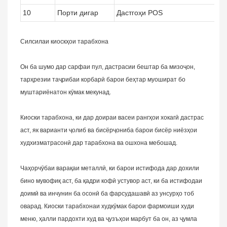
10
Порти дигар
Дастгоҳи POS
Силсилаи киоскҳои тарабхона
Он ба шумо дар сарфаи пул, дастрасии бештар ба мизоҷон,
тарҳрезии таҷрибаи корбарӣ барои беҳтар муошират бо
муштариёнатон кӯмак мекунад.
Киоски тарабхона, ки дар доираи васеи рангҳои хокагӣ дастрас
аст, як варианти ҷолиб ва бисёрҷониба барои бисёр ниёзҳои
худхизматрасонӣ дар тарабхона ва ошхона мебошад.
Чаҳорчӯбаи варақаи металлӣ, ки барои истифода дар дохили
бино мувофиқ аст, ба қадри кофӣ устувор аст, ки ба истифодаи
доимӣ ва инчунин ба осонӣ ба фарсудашавӣ аз унсурҳо тоб
оварад. Киоски тарабхонаи худкӯмак барои фармоиши худи
меню, ҳалли пардохти худ ва ҷузъҳои марбут ба он, аз ҷумла