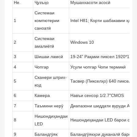
Не.
Ҷузъҳо
Мушаххасоти асосӣ
Системаи
1
компютерии
Intel H81; Корти шабакавии ҳам
саноатӣ
Системаи
2
Windows 10
амалиётӣ
3
Шишаи ламсӣ
19-24" Рақами пиксел 1920*1080
4
Чопгар
Усули чопгар Чопи термикӣ
Сканери штрих-
5
Тасвир (Пикселҳо) 640 пиксел (H
код
6
Камера
Навъи сенсор 1/2.7"CMOS
7
Таъмини нерӯ
Диапазони шиддати вуруди AC 
Нишондиҳандаи
8
Нишондиҳандаи LED барои скан
LED
9
Баландгӯяк
Баландгӯякҳои дуканалӣ барои 