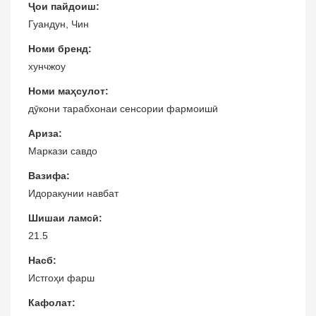
Ҷои пайдоиш:
Гуандун, Чин
Номи бренд:
хунчжоу
Номи маҳсулот:
дӯкони тарабхонаи сенсории фармоишӣ
Ариза:
Маркази савдо
Вазифа:
Идоракунии навбат
Шишаи ламсӣ:
21.5
Насб:
Истгоҳи фарш
Кафолат: