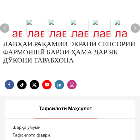
ЛАВҲАИ РАҚАМИИ ЭКРАНИ СЕНСОРИИ
ФАРМОИШӢ БАРОИ ҲАМА ДАР ЯК
ДӮКОНИ ТАРАБХОНА
Тафсилоти Маҳсулот
Шарҳи умумӣ
Тафсилоти фаврӣ