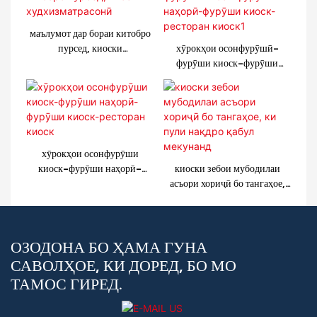
маълумот дар бораи китобро
пурсед, киоски
хӯрокҳои осонфурӯшӣ-
худхизматрасонӣ
фурӯши киоск-фурӯши
наҳорӣ-фурӯши киоск-
ресторан киоск1
хӯрокҳои осонфурӯши
киоск-фурӯши наҳорӣ-
киоски зебои мубодилаи
фурӯши киоск-ресторан
асъори хориҷӣ бо тангаҳое,
киоск
ки пули нақдро қабул
мекунанд
ОЗОДОНА БО ҲАМА ГУНА
САВОЛҲОЕ, КИ ДОРЕД, БО МО
ТАМОС ГИРЕД.