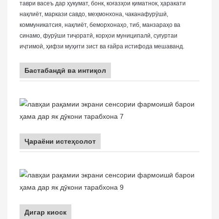
таври васеъ дар ҳукумат, бонк, коғазҳои қиматнок, ҳаракати
нақлиёт, маркази савдо, меҳмонхона, чаканафурӯшӣ,
коммуникатсия, нақлиёт, беморхонаҳо, тиб, манзараҳо ва
синамо, фурӯши тиҷоратӣ, корҳои муниципалӣ, суғуртаи
иҷтимоӣ, ҳифзи муҳити зист ва ғайра истифода мешаванд.
Бастабандӣ ва интиқол
Ҷараёни истеҳсолот
Дигар киоск