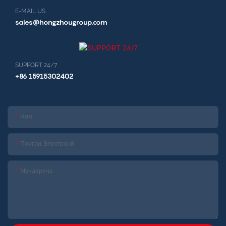
E-MAIL US
sales@hongzhougroup.com
SUPPORT 24/7
+86 15915302402
Ном
Почтаи Электронӣ
Мундариҷа