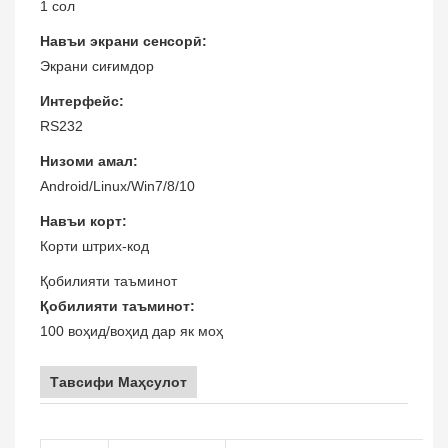
1 сол
Навъи экрани сенсорӣ:
Экрани сиғимдор
Интерфейс:
RS232
Низоми амал:
Android/Linux/Win7/8/10
Навъи корт:
Корти штрих-код
Қобилияти таъминот
Қобилияти таъминот:
100 воҳид/воҳид дар як моҳ
Тавсифи Маҳсулот