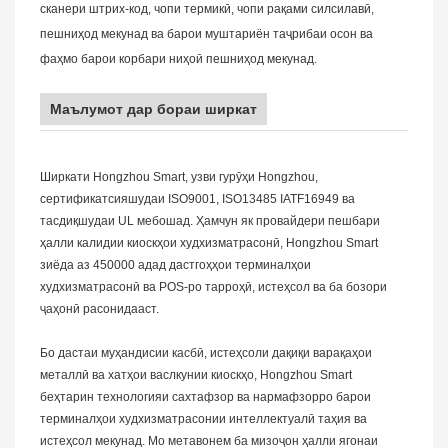
сканери штрих-код, чопи термикӣ, чопи рақами силсилавӣ,
пешниҳод мекунад ва барои муштариён таҷрибаи осон ва
фаҳмо барои корбари ниҳоӣ пешниҳод мекунад.
Маълумот дар бораи ширкат
Ширкати Hongzhou Smart, узви гурӯҳи Hongzhou,
сертификатсияшудаи ISO9001, ISO13485 IATF16949 ва
тасдиқшудаи UL мебошад. Ҳамчун як провайдери пешбари
ҳалли калидии киоскҳои худхизматрасонӣ, Hongzhou Smart
зиёда аз 450000 адад дастгоҳҳои терминалҳои
худхизматрасонӣ ва POS-ро тарроҳӣ, истеҳсол ва ба бозори
ҷаҳонӣ расонидааст.
Бо дастаи муҳандисии касбӣ, истеҳсоли дақиқи варақаҳои
металлӣ ва хатҳои васлкунии киоскҳо, Hongzhou Smart
беҳтарин технологияи сахтафзор ва нармафзорро барои
терминалҳои худхизматрасонии интеллектуалӣ таҳия ва
истеҳсол мекунад. Мо метавонем ба мизоҷон ҳалли ягонаи