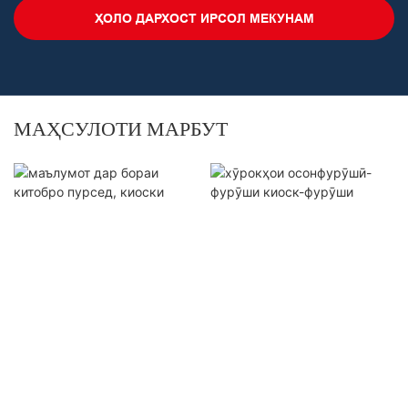
ҲОЛО ДАРХОСТ ИРСОЛ МЕКУНАМ
МАҲСУЛОТИ МАРБУТ
маълумот дар бораи китобро
пурсед, киоски худхизматрасонӣ
хӯрокҳои осонфурӯшӣ-фурӯши
киоск-фурӯши наҳорӣ-фурӯши
киоск-ресторан киоск1
Ҳамаи ҳуқуқҳо ҳифз шудаанд © 2025 Shenzhen Hongzhou Smart
Technology Co.,Ltd |
www.hongzhousmart.com
|
Харитаи сайт
Сиёсати
махфият