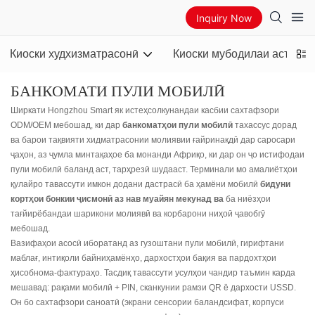
Inquiry Now
Киоски худхизматрасонӣ
Киоски мубодилаи асъор
БАНКОМАТИ ПУЛИ МОБИЛӢ
Ширкати Hongzhou Smart як истеҳсолкунандаи касбии сахтафзори
ODM/OEM мебошад, ки дар
банкоматҳои пули мобилӣ
тахассус дорад
ва барои тақвияти хидматрасонии молиявии ғайринақдӣ дар саросари
ҷаҳон, аз ҷумла минтақаҳое ба монанди Африқо, ки дар он ҷо истифодаи
пули мобилӣ баланд аст, тарҳрезӣ шудааст. Терминали мо амалиётҳои
қулайро тавассути имкон додани дастрасӣ ба ҳамёни мобилӣ
бидуни
кортҳои бонкии ҷисмонӣ аз нав муайян мекунад ва
ба ниёзҳои
тағйирёбандаи шарикони молиявӣ ва корбарони ниҳоӣ ҷавобгӯ
мебошад.
Вазифаҳои асосӣ иборатанд аз гузоштани пули мобилӣ, гирифтани
маблағ, интиқоли байниҳамёнҳо, дархостҳои бақия ва пардохтҳои
ҳисобнома-фактураҳо. Тасдиқ тавассути усулҳои чандир таъмин карда
мешавад: рақами мобилӣ + PIN, сканкунии рамзи QR ё дархости USSD.
Он бо сахтафзори саноатӣ (экрани сенсории баландсифат, корпуси