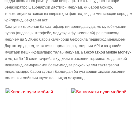
зидди дахолат ва рамзгузории пешрафта) сохта шудааст ва кори
беназоратро шабонарӯзӣ дастгирӣ мекунад, ки барои бонкҳо,
телекоммуникатсияҳо ва ширкатҳои финтех, ки дар минтақаҳои серодам
ҷойгиранд, беҳтарин аст.
Ҳамчун як корхонаи ба сахтафзор нигаронидашуда, мо мутобиқсозии
пурра (андоза, интерфейс, модулҳои функсионалӣ)-ро пешниҳод
мекунем ва SDK-ро барои ҳамгироии бефосила пешниҳод менамоем.
Дар хотир доред, ки таҳияи нармафзор ҳамгироии API-и аз ҷониби
муштарӣ пешниҳодшударо талаб мекунад.
Банкоматҳои Mobile Money-
и
мо, ки бо 15 соли таҷрибаи худхизматрасонии терминалҳо дастгирӣ
мешаванд, самаранокии боэътимод ва роҳҳои ҳалли сахтафзори
миқёспазирро барои суръат бахшидан ба густариши хидматрасонии
молиявии мобилии шумо пешниҳод мекунанд.