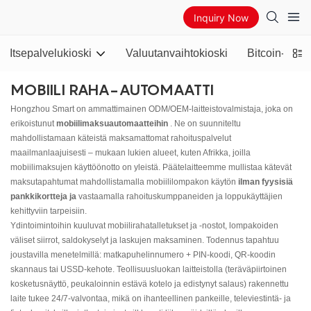
Inquiry Now
Itsepalvelukioski
Valuutanvaihtokioski
Bitcoin-pank
MOBIILI RAHA-AUTOMAATTI
Hongzhou Smart on ammattimainen ODM/OEM-laitteistovalmistaja, joka on
erikoistunut
mobiilimaksuautomaatteihin
. Ne on suunniteltu
mahdollistamaan käteistä maksamattomat rahoituspalvelut
maailmanlaajuisesti – mukaan lukien alueet, kuten Afrikka, joilla
mobiilimaksujen käyttöönotto on yleistä. Päätelaitteemme mullistaa kätevät
maksutapahtumat mahdollistamalla mobiililompakon käytön
ilman fyysisiä
pankkikortteja ja
vastaamalla rahoituskumppaneiden ja loppukäyttäjien
kehittyviin tarpeisiin.
Ydintoimintoihin kuuluvat mobiilirahatalletukset ja -nostot, lompakoiden
väliset siirrot, saldokyselyt ja laskujen maksaminen. Todennus tapahtuu
joustavilla menetelmillä: matkapuhelinnumero + PIN-koodi, QR-koodin
skannaus tai USSD-kehote. Teollisuusluokan laitteistolla (teräväpiirtoinen
kosketusnäyttö, peukaloinnin estävä kotelo ja edistynyt salaus) rakennettu
laite tukee 24/7-valvontaa, mikä on ihanteellinen pankeille, televiestintä- ja