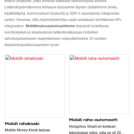
fintech-yrityksille, jotka toimivat vilkkaasti liikennöidyillä alueilla.
Laitteistopainotteisena tehtaana tarjoamme täyden räätälöinnin (koko,
käyttöliittymä, toiminnalliset moduulit) ja SDK:n saumatonta integrointia
varten. Huomaa, että ohjelmistokehitys vaatii asiakkaan toimittaman API-
integraation.
Mobiilimaksuautomaattimme
tarjoavat luotettavaa
suorituskykyä ja skaalautuvia laitteistoratkaisuja mobiilien
rahoituspalveluiden laajentamisen nopeuttamiseksi 15 vuoden
itsepalvelupääteosaamisen turvin.
Mobiili raha-automaatti
Mobiili rahakioski
Hongzhou Smart on korkean
Mobile Money Kiosk tarjoaa
teknologian yritys, jolla on yli 20