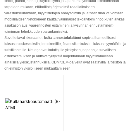
tiedot, painot, hinnat), käyttöliittymä ja tapahtumatyönkulut liiketoiminnan
tarpeiden mukaan; etähallintajärjestelmä reaaliaikaiseen
varastonseurantaan, myyntitietojen analysointiin ja laitteen tilan valvontaan
mobiililaitteen/tietokoneen kautta; valinnaiset tekoälytoiminnot (kuten älykäs
asiakasohjaus, väärennösten estäminen ja kysynnän ennustaminen)
toiminnan tehokkuuden parantamiseksi.
Sovellettavat skenaariot:
kulta-annostelulaitteet
sopivat ihanteellisesti
luksusostoskeskuksiin, lentokentille, finanssikeskuksiin, luksusmyymälöille ja
turistikohteille. Ne tarjoavat kuluttajille yksityisen, nopean ja turvallisen
ostokokemuksen ja auttavat yrityksiä laajentamaan myyntikanaviaan
alhaisilla yleiskustannuksilla. ODM/OEM-palvelut ovat saatavilla laitteiston ja
ohjelmiston yksilölliseen mukauttamiseen.