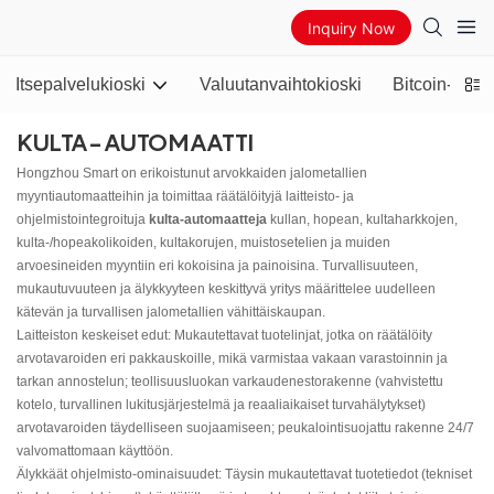
Inquiry Now
Itsepalvelukioski
Valuutanvaihtokioski
Bitcoin-pank
KULTA-AUTOMAATTI
Hongzhou Smart on erikoistunut arvokkaiden jalometallien
myyntiautomaatteihin ja toimittaa räätälöityjä laitteisto- ja
ohjelmistointegroituja
kulta-automaatteja
kullan, hopean, kultaharkkojen,
kulta-/hopeakolikoiden, kultakorujen, muistosetelien ja muiden
arvoesineiden myyntiin eri kokoisina ja painoisina. Turvallisuuteen,
mukautuvuuteen ja älykkyyteen keskittyvä yritys määrittelee uudelleen
kätevän ja turvallisen jalometallien vähittäiskaupan.
Laitteiston keskeiset edut: Mukautettavat tuotelinjat, jotka on räätälöity
arvotavaroiden eri pakkauskoille, mikä varmistaa vakaan varastoinnin ja
tarkan annostelun; teollisuusluokan varkaudenestorakenne (vahvistettu
kotelo, turvallinen lukitusjärjestelmä ja reaaliaikaiset turvahälytykset)
arvotavaroiden täydelliseen suojaamiseen; peukalointisuojattu rakenne 24/7
valvomattomaan käyttöön.
Älykkäät ohjelmisto-ominaisuudet: Täysin mukautettavat tuotetiedot (tekniset