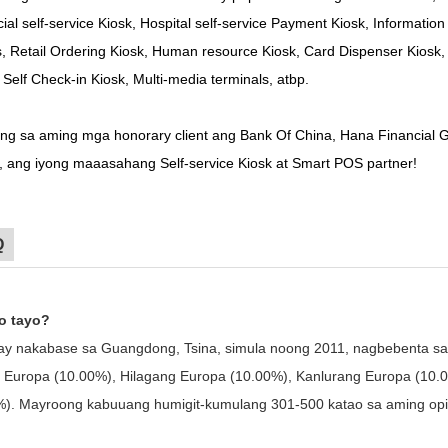
ial self-service Kiosk, Hospital self-service Payment Kiosk, Information 
, Retail Ordering Kiosk, Human resource Kiosk, Card Dispenser Kiosk, 
 Self Check-in Kiosk, Multi-media terminals, atbp.
ang sa aming mga honorary client ang Bank Of China, Hana Financial
, ang iyong maaasahang Self-service Kiosk at Smart POS partner!
Q
no tayo?
ay nakabase sa Guangdong, Tsina, simula noong 2011, nagbebenta sa
 Europa (10.00%), Hilagang Europa (10.00%), Kanlurang Europa (10.0
%). Mayroong kabuuang humigit-kumulang 301-500 katao sa aming opi