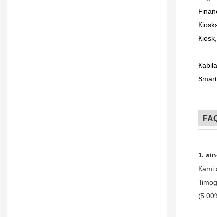
Financ
Kiosks
Kiosk,
Kabil
Smart
FA
1. si
Kami 
Timog
(5.00