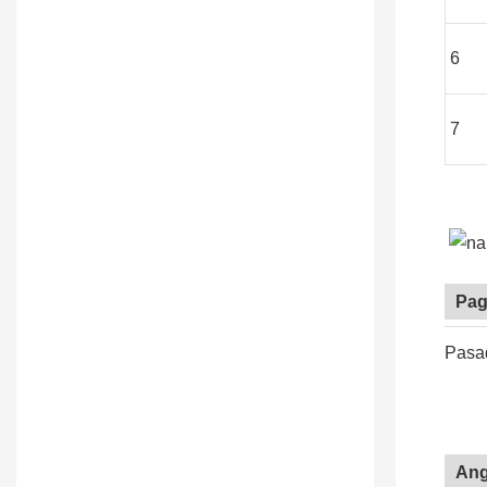
6
7
Pag
Pasad
Ang