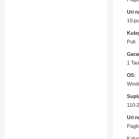
Uri 
10-pu
Kula
Puti
Garan
1 Ta
OS:
Wind
Supl
110-
Uri n
Pagb
Kaka