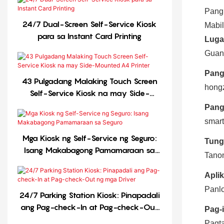
Pang
24/7 Dual-Screen Self-Service Kiosk
Mabil
para sa Instant Card Printing
Luga
Guan
Pang
43 Pulgadang Malaking Touch Screen
hong
Self-Service Kiosk na may Side-
Mounted A4 Printer
Pang
smart
Mga Kiosk ng Self-Service ng Seguro:
Tung
Isang Makabagong Pamamaraan sa
Tanon
Seguro
Apli
Panl
24/7 Parking Station Kiosk: Pinapadali
ang Pag-check-In at Pag-check-Out
Pag-i
ng mga Driver
Pagt