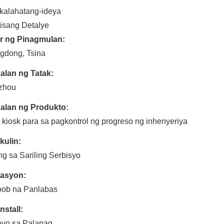
kalahatang-ideya
isang Detalye
r ng Pinagmulan:
gdong, Tsina
alan ng Tatak:
zhou
alan ng Produkto:
 kiosk para sa pagkontrol ng progreso ng inhenyeriya
kulin:
g sa Sariling Serbisyo
kasyon:
oob na Panlabas
nstall:
ayo sa Palapag