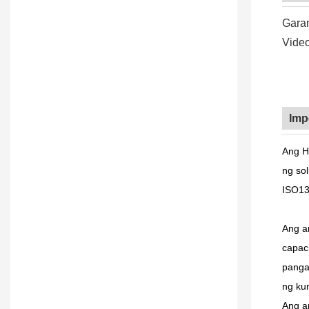
Garan
Video
Imp
Ang H
ng so
ISO13
Ang am
capac
panga
ng ku
Ang a