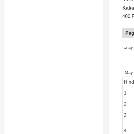
Kaka
400 P
Pag
Ito ay
May 
Hind
1
2
3
4