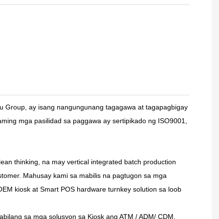
u Group, ay isang nangungunang tagagawa at tagapagbigay
aming mga pasilidad sa paggawa ay sertipikado ng ISO9001,
ean thinking, na may vertical integrated batch production
ustomer. Mahusay kami sa mabilis na pagtugon sa mga
M kiosk at Smart POS hardware turnkey solution sa loob
 kabilang sa mga solusyon sa Kiosk ang ATM / ADM/ CDM,