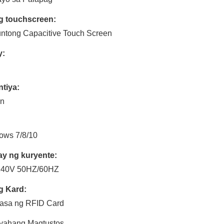
ng touchscreen:
ntong Capacitive Touch Screen
y:
tiya:
on
ows 7/8/10
ay ng kuryente:
240V 50HZ/60HZ
g Kard:
asa ng RFID Card
yahang Magtustos