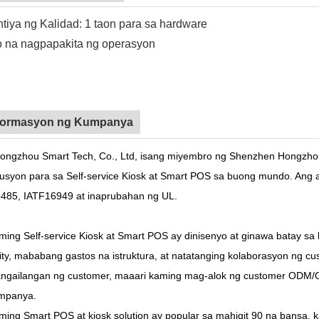
tiya ng Kalidad: 1 taon para sa hardware
 na nagpapakita ng operasyon
ormasyon ng Kumpanya
ongzhou Smart Tech, Co., Ltd, isang miyembro ng Shenzhen Hongzho
lusyon para sa Self-service Kiosk at Smart POS sa buong mundo. Ang 
485, IATF16949 at inaprubahan ng UL.
ing Self-service Kiosk at Smart POS ay dinisenyo at ginawa batay sa l
ity, mababang gastos na istruktura, at natatanging kolaborasyon ng c
ngailangan ng customer, maaari kaming mag-alok ng customer ODM/OE
mpanya.
ming Smart POS at kiosk solution ay popular sa mahigit 90 na bansa,