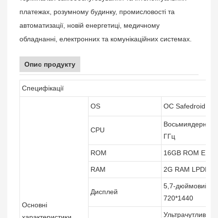
платежах, розумному будинку, промисловості та
автоматизації, новій енергетиці, медичному
обладнанні, електронних та комунікаційних системах.
Опис продукту
Специфікації
OS
ОС Safedroid (на 
Восьмиядерний 
CPU
ГГц
ROM
16GB ROM EM
RAM
2G RAM LPDDR
5,7-дюймовий TF
Дисплей
720*1440
Основні
Ультрачутливий 
характеристики