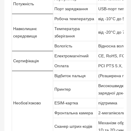
Потужність
Порт заряджання
USB-порт типу C,
Робоча температура
від -10°C до 50°
Навколишнє
Температура
від -20°C до 70°
середовище
зберігання
Вологість
Відносна вологіс
Електромагнітний
CE, RoHS, FCC, 
Сертифікація
Оплата
PCI PTS 5.X, EM
Відбиток пальця
(Розширена підтр
Високошвидкісни
Принтер
зарядної док-стан
Необов'язково
ESIM-картка
підтримка
Фронтальна камера
2-мегапіксельна
Механізм обробк
Сканер штрих-кодів
1D та 2D символ