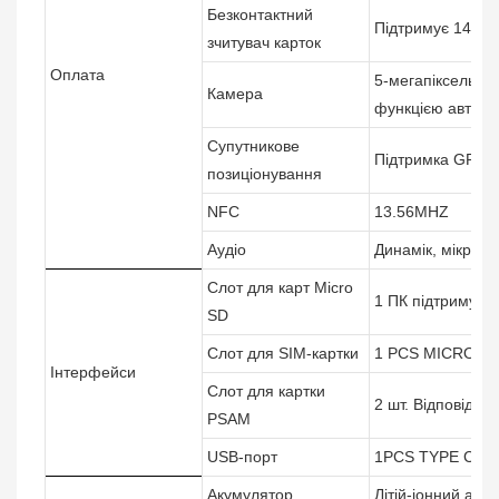
Безконтактний
Підтримує 14443
зчитувач карток
Оплата
5-мегапіксельна 
Камера
функцією автоф
Супутникове
Підтримка GPS (A
позиціонування
NFC
13.56MHZ
Аудіо
Динамік, мікроф
Слот для карт Micro
1 ПК підтримує д
SD
Слот для SIM-картки
1 PCS MICRO SI
Інтерфейси
Слот для картки
2 шт. Відповідає
PSAM
USB-порт
1PCS TYPE C U
Акумулятор
Літій-іонний аку