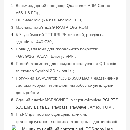
Восьмиядерний процесор Qualcomm ARM Cortex-
A53
1,8 ГГц
;
ОС Safedroid (на базі Android 10.0)
;
Масивна пам'ять:
2G RAM + 16G ROM
;
5.
7-
дюймовий TFT IPS РК-дисплей, роздільна
здатність
1
44
0*720;
Повні діапазони для глобального покриття:
4G/3G/2G,
WLAN,
Блютуз,
VPN
;
Подвійна камера для швидкого сканування QR-кодів
та сканер Symbol 2D як опція
;
Потужний акумулятор 4,35 В/3500 мАг + надзвичайна
система керування живленням забезпечують цілий
день роботи
;
Єдиний платіж MSR/IC/NFC, з
сертифікацією
PCI PTS
5.X, EMV L1 та L2, Paypass, Paywave
, Amex, TQM
.
Пн.
FC
для
повних сценаріїв, таких як
транспортування, логістика та контроль ідентифікації.