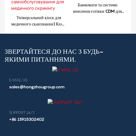
Банкомати та системи
внесення готівки CDM для
Універсальний кіоск для
банків
медичного сканування | Кіоск
самообслуговування для
медичного скринінгу
ЗВЕРТАЙТЕСЯ ДО НАС З БУДЬ-
ЯКИМИ ПИТАННЯМИ.
E-MAIL US
sales@hongzhougroup.com
SUPPORT 24/7
+86 15915302402