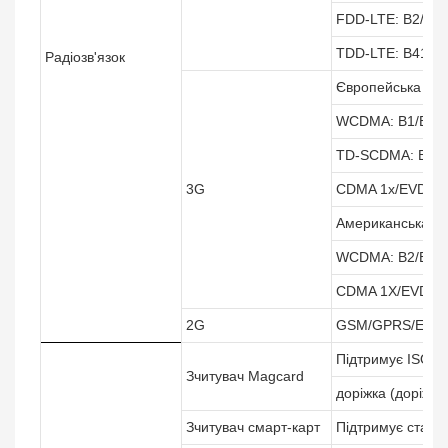
FDD-LTE: B2/B4/
TDD-LTE: B41
Радіозв'язок
Європейська вер
WCDMA: B1/B2/B
TD-SCDMA: B34/
3G
CDMA 1x/EVDO:
Американська вер
WCDMA: B2/B4/B
CDMA 1X/EVDO:
2G
GSM/GPRS/EDGE
Підтримує ISO78
Зчитувач Magcard
доріжка (доріжки
Зчитувач смарт-карт
Підтримує станд