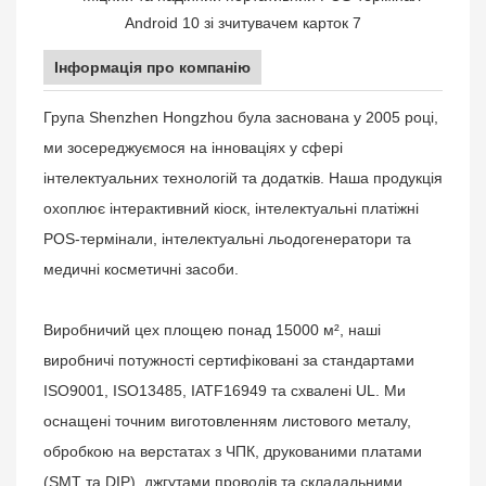
Інформація про компанію
Група Shenzhen Hongzhou була заснована у 2005 році,
ми зосереджуємося на інноваціях у сфері
інтелектуальних технологій та додатків. Наша продукція
охоплює інтерактивний кіоск, інтелектуальні платіжні
POS-термінали, інтелектуальні льодогенератори та
медичні косметичні засоби.
Виробничий цех площею понад 15000 м², наші
виробничі потужності сертифіковані за стандартами
ISO9001, ISO13485, IATF16949 та схвалені UL. Ми
оснащені точним виготовленням листового металу,
обробкою на верстатах з ЧПК, друкованими платами
(SMT та DIP), джгутами проводів та складальними