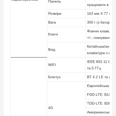
Панель
працювати в рук
Розміри
163 мм X 77 мм X
Вага
300 г (з батареє
Фізичні клавіші:
Ключі
+/-, сканування 
Китайська/англій
Вхід
клавіатура з фун
IEEE 802.11 b/g/n
WIFI
та 5 ГГц
Блютуз
BT 4.2 LE та рані
Європейська вер
FDD-LTE: B1/B3/
TDD-LTE: B38/B3
4G
Американська вер