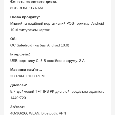
Ємність жорсткого диска:
8GB ROM+1G RAM
Назва продукту:
Міцний та надійний портативний POS-термінал Android
10 зі зчитувачем карток
OS:
ОС Safedroid (на базі Android 10.0)
Інтерфейс:
USB-порт типу C, 5 В постійного струму, 2 А
Масивна пам'ять:
2G RAM + 16G ROM
Дисплей:
5,7-дюймовий TFT IPS РК-дисплей, роздільна здатність
1440*720
Зв'язок:
4G/3G/2G, WLAN, Bluetooth, VPN