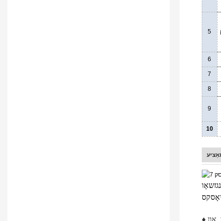
5
6
7
8
9
10
אַציע
 קאָרפּאָראַציע, איז אַ פירנדיקע גלאָבאַלע זעלבסט-סערוויס קיאָסק/אַטם פאַבריקאַנט און לייזונג
♦ מיר האָבן אַ שטאַרקע זעלבסט-סערוויס טערמינאַל פּראָדוקט אַנטוויקלונג, ווייכווארג שטיצע און סיסטעם אינטעגראַציע קייפּאַבילאַטי, און