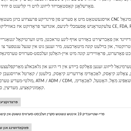
פאָרשלאָגן קאַסטאַמייזד לייזונג לויט די קליענט ס יחיד דאַרפֿן.
טרוקטור, און בוילעט קונה מיטאַרבעט, מיר זענען גוט אין שנעל ענטפער צו 
ָסק, צאָלונג קיאָסק, לאַכאָדימ אָרדערינג קיאָסק, בילעטן / קאַרטל ארויסגעבן ק
מולטי-מעדיע טערמינאַלס, ATM / ADM / CDM, זיי זענען וויידלי געניצט אין באַנק, און סעקיוריטיז, פאַרקער,
קאָמוניקאַציע, מעדיצין, סינעמאַ.
פּראָדוקציע
פּאַקאַדזשינג און שי