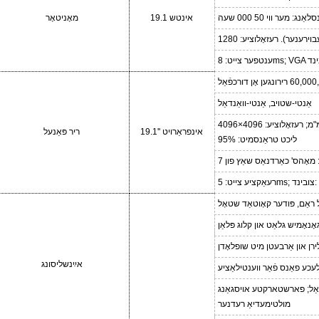
19.1 אינטש
מאָניטאָר
8ms; V צובינד
אַנטי-שטויב, אַנטי-וואַנדאַל
19.1'' אינפראַרויט
ריר פּאַנעל
ליכט טראַנסמיט: 95%
מאָהס' כאַרדנאַס שאַץ פון 7
: USB
ָנאָמיש גלאַט און קלוג פּלאַן
ירן און אַרבעטן מיט שופלאָדן
אײַנשליסונג
כע פאַנס פֿאַר ווענטילאַציע
מולטימעדיאַ רעדנער