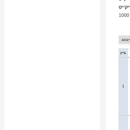
ַבונג
ניין.
1