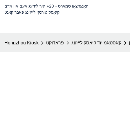
האָנגזשאָו סמאַרט - 20+ יאָר לידינג אָעם און אָדם
קיאָסק טורנקי לייזונג פאַבריקאַנט
קאַסטאַמייזד קיאָסק לייזונג
פּראָדוקט
Hongzhou Kiosk