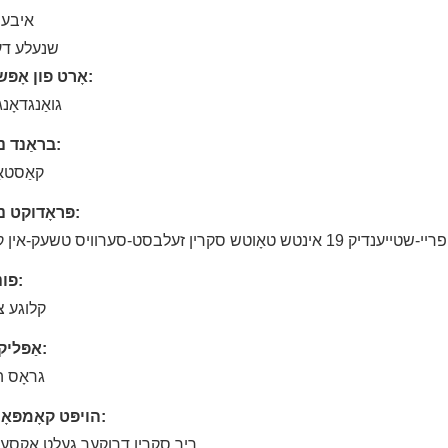
איבער
שנעלע דע
אָרט פון אָפּשטאַם:
גואַנגדאָנג
בראַנד נאָמען:
קאַסטאַ
פּראָדוקט נאָמען:
פריי-שטייענדיק 19 אינטש טאָוטש סקרין זעלבסט-סערוויס טשעק-אין קיאָסק
פונקציע:
קלוגע צ
אַפּליקאַציע:
גראָס ה
הויפּט קאָמפּאָנענטן:
ריר סקרין דרוקער געלט אַקסעפ