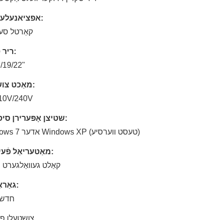
אפציאנעלע טיילן:
קאַרטל סע
ריר סקרין:
/19/22"
מאַכט צושטעל:
10V/240V
שטיצן אָפּערירן סיסטעם:
Windows 7 אדער Windows XP (טעסט ווערסיע)
מאַטעריאַל פֿעיִקייטן:
קאַלט געוואַלגערט 
גאַראַנטיע:
12 חדש
צושטעלן פיי