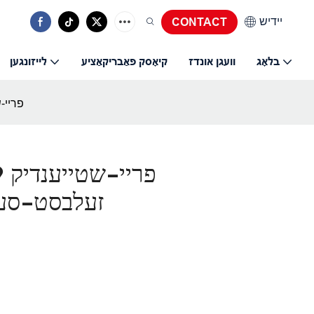
יידיש
CONTACT
בלאָג
וועגן אונדז
קיאָסק פאַבריקאַציע
לייזונגען
פריי-שטייענדיק 19 אינטש
זעלבסט-סער