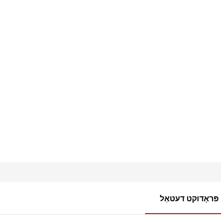
פּראָדוקט דעטאַל