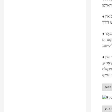
♦ אויסגעשטאַט מיט אַ סעריע פון ​​פירנדיקע פּרעציזיע בויגן מעטאַל און CNC מאַשין געצייַג ויסריכט, און מאָדערנע זיך-סערוויס טערמינאַל
♦ אונדזער זעלבסט-סערוויס טערמינאַל פּראָדוקט און לייזונג זענען דיזיינד און פאַבריצירט באַזירט אויף לינע טראכטן, מיט ווערטיקאַל ינטאַגרייטאַד
קונה ס
♦ האָנגזשאָו הויך-קוואַליטעט פּראָדוקט און זעלבסט-סערוויס טערמינאַל לייזונג זענען פאָלקס ביידע אין די היגע און גלאבאלע מאַרקפלעצער אין
יאָסק,
 שאַפּינג מאָל, האָטעל, לאַכאָדימ,
 פלוס
פּינג