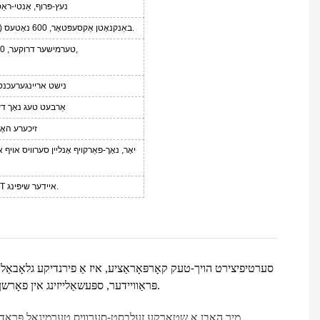
נעץ-פּרוף, אַנטי-ראַס
ITL NV09 באַנקנאָטן אַקסעפּטאָר, 600 נאָטעס (מאַקס.) צו האַלטן.
טערמישער דרוקער, 80 מם ברייט פּאַפּיר צו דרוקער,
נישט אריינגערעכנט
15~20 אַרבעט טעג נאָ
זיכערע האָ
50% אַוועקלייגן, 50% וואָג T/T איידער שיפּינג.
פּראַוויידער, ספּעשאַלייזינג אין פאָרשן, דיזיינינג, מאַנופאַקטורינג און צושטעלן גאַנץ לייזונג פֿאַר זעלבסט-סערוויס קיאָסקס.