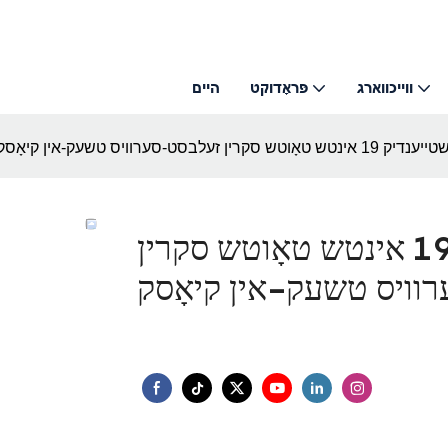
ווייכווארג
פּראָדוקט
היים
 טאָוטש סקרין זעלבסט-סערוויס טשעק-אין קיאָסק
פריי-שטייענדיק 19 אינטש טאָוטש סקרין
וויס טשעק-אין קיאָסק