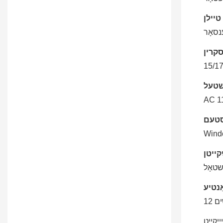
נסאָר
15/17
AC 1
שטאָל
ים
יקייט