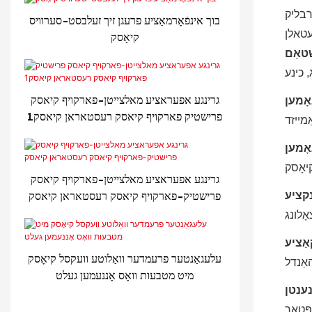
בליק
בוך אינפֿאָרמאַציע פרעגן זיך זעלבסט-סערוויס
טאלן
קיאָסק
, כינע
גרינגע אפעראציע מאלצייטן-פארקויף קיאסק
פרישטיק פארקויף קיאסק רעסטאראן קיאסק1
מייזד
גרינגע אפעראציע מאלצייטן-פארקויף קיאסק
פרישטיק-פארקויף קיאסק רעסטאראן קיאסק
אָלונג
עלעגאַנטער פרעמדער וואַלוטע וועקסל קיאָסק
אַנדל
מיט מטבעות וואָס אָננעמען געלט
ּטאָר