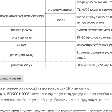
ט, אַנטי-זויער, סטאַטיק-פֿרײַ
רעכענונג אַקסעפּטאָר
ספּעציעלע מיטל פֿאַר צאָלונג קיאָסק
דרוקער
מיט אן אויטא שניידער
 לייסענסד אפערירן סיסטעם
אָפּערירן סיסטעם
ך דעפּאָזיט באַשטעטיקט
פּראָדוקציע צייט
לץ קעסטל פֿאַר עקספּאָרטינג
פּאַקינג
1 יאָר, נאָך-פאַרקויף אָנליין סערוויס אויף אייביק. מאָקסימום צושטעל:
וואָראַנטי און MOQ
1 שטיק
צאָלונג טערמינען
פֿירמע אינפֿאָרמ
האָנגזשאָו, ISO9001:2008 סערטיפיצירט הויך-טעק