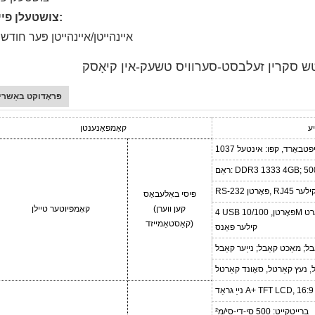
צושטעלן פיייקייט:
1000 איינהייטן/איינהייטן פּער חודש
פּראָדוקט באַשריי
יע
קאָמפּאָנענטן
פּיסי באַלעבאָס
(קען ווערן
קאָמפּיוטער טיילן
קאַסטאַמייזד)
קילער פאַנס
בל; מאַכט קאַבל; נייַער קאַבל
, נעץ קאַרטל, סאָונד קאַרטל
נייַ גראַד A+ TFT LCD, 16:9
ברייטקייט: 500 סי-די-סי/מ²