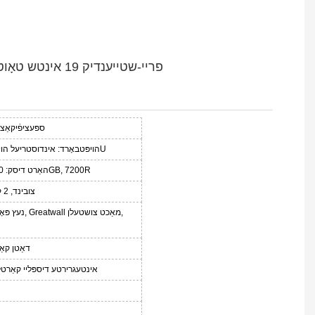
פריי-שטייענדיק 19 אינטש טאָוטש סקרין זעלבסט-סערוויס טשעק-אין קיאָסק
ספּעציפֿיקאַצ
הויפּטבאָרד: אינדוסטריעל הויפּטבאָרד, קפּו: אינטעל 1037U
ראַם: DDR3 1333 4GB; האַרט דיסק: 500GB, 7200R
RS-232 פּאָרטן, RJ45 צובינד, 2 קילער
4 USB פּאָרטן, 10/100M נעץ פּאָרט, Greatwall מאַכט צושטעלן,
דאַטן קאַ
אינטעגרירטע דיספּליי קאַרטל