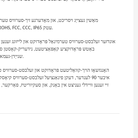
עלעקטראָניש אַסעמבלי ליניעס, אונדזער פּראָדוקט איז באוויליקט דורך CE, FDA, ROHS, FCC, CCC, IP65 עטק.
באַטש פּראָדוקציע קאַפּאַציטעט, נידעריק-קאָסטן ס
שנייַדן-געמאכט פאָדערונג, פּראַוויידינג קונה מיט איין-האַלטן זעלבסט-סערוויס טערמינאַל לייזונג.
איבער 90 לענדער, דעקן פינאַנציעל זעלבסט-סערוויס קיא