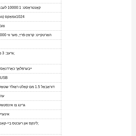
קאָנטראַסט: 10000:1 לעבנסלאַנג: מער ווי 50 000 שעה
מאַקס (געבוירענער). רעזאָלוציע: 1280x1024
ענטפער צייט: GA
האַרטקייט: קראַץ-פֿרײַ, מער ווי 60,000,000 רירונגען אָן דורכפֿאַל
גרעב: 3 מ"מ; רעזאָלוציע: 4096×4096;
ייבערפלאַך כאַרדנאַס: 
רעאַקציע צייט: 5ms; צובינד
דוראַבאַל 1.5 מם קאַלט ראָולד שטאָל ראַם, פּודער קאָוטאַד שטאָל
ערגא
גרינג צו אינסטאַל
אינערלע
לינקס און רעכטס ביי-קאַנאַל; פארשטארקטע אויסגאַנג;