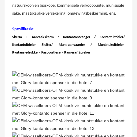
natuurskoon en bioskope, kommersiële verkooppunte, munisipale
sake, maatskaplike versekering, omgewingsbeskerming, ens.
Spesifikasie:
Skerm + Aanraakskerm / Kontantontvanger /
Kontantuitdeler
/
Kontantuitdeler Sluiter
/
Munt-aanvaarder
/
Muntstukuitdeler
Kwitansiedrukker
/
Paspoortleser
/
Kamera
/
Spreker