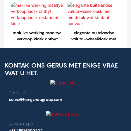
verkoop kiosk restaurant
kiosk1
maklike werking maaltye
elegante buitelandse
verkoop kiosk ontbyt
valuta-wisselkiosk met
verkoop kiosk restaurant
muntstuk wat kontant
kiosk
aanvaar
KONTAK ONS ​​GERUS MET ENIGE VRAE
WAT U HET.
E-MAIL US
sales@hongzhougroup.com
SUPPORT 24/7
+86 15915302402