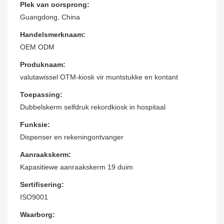
Plek van oorsprong:
Guangdong, China
Handelsmerknaam:
OEM ODM
Produknaam:
valutawissel OTM-kiosk vir muntstukke en kontant
Toepassing:
Dubbelskerm selfdruk rekordkiosk in hospitaal
Funksie:
Dispenser en rekeningontvanger
Aanraakskerm:
Kapasitiewe aanraakskerm 19 duim
Sertifisering:
ISO9001
Waarborg: