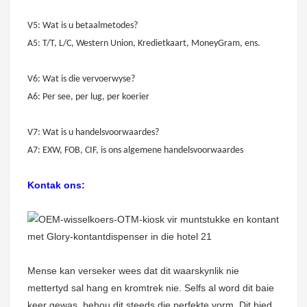
V5: Wat is u betaalmetodes?
A5: T/T, L/C, Western Union, Kredietkaart, MoneyGram, ens.
V6: Wat is die vervoerwyse?
A6: Per see, per lug, per koerier
V7: Wat is u handelsvoorwaardes?
A7: EXW, FOB, CIF, is ons algemene handelsvoorwaardes
Kontak ons:
Mense kan verseker wees dat dit waarskynlik nie
mettertyd sal hang en kromtrek nie. Selfs al word dit baie
keer gewas, behou dit steeds die perfekte vorm. Dit bied