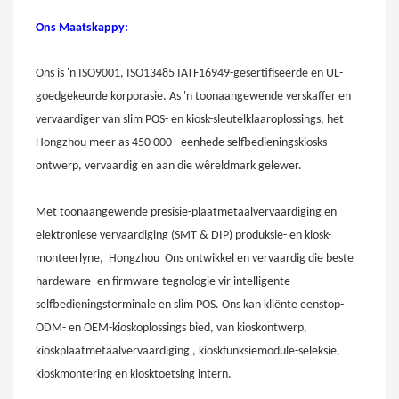
Ons Maatskappy:
Ons
is 'n ISO9001, ISO13485 IATF16949-gesertifiseerde en UL-
goedgekeurde korporasie. As 'n toonaangewende verskaffer en
vervaardiger van slim POS- en kiosk-sleutelklaaroplossings, het
Hongzhou meer as 450 000+ eenhede selfbedieningskiosks
ontwerp, vervaardig en aan die wêreldmark gelewer.
Met toonaangewende presisie-plaatmetaalvervaardiging en
elektroniese vervaardiging (SMT & DIP) produksie- en kiosk-
monteerlyne,
Hongzhou
Ons ontwikkel en vervaardig die beste
hardeware- en firmware-tegnologie vir intelligente
selfbedieningsterminale en slim POS. Ons kan kliënte eenstop-
ODM- en OEM-kioskoplossings bied, van kioskontwerp,
kioskplaatmetaalvervaardiging
, kioskfunksiemodule-seleksie,
kioskmontering
en
kiosktoetsing
intern.