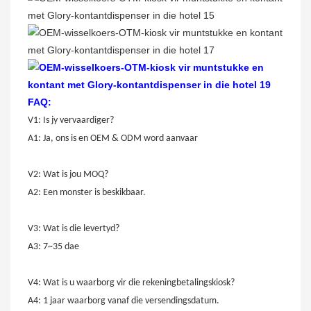
FAQ:
V1: Is jy vervaardiger?
A1: Ja, ons is en OEM & ODM word aanvaar
V2: Wat is jou MOQ?
A2: Een monster is beskikbaar.
V3: Wat is die levertyd?
A3: 7~35 dae
V4: Wat is u waarborg vir die rekeningbetalingskiosk?
A4: 1 jaar waarborg vanaf die versendingsdatum.