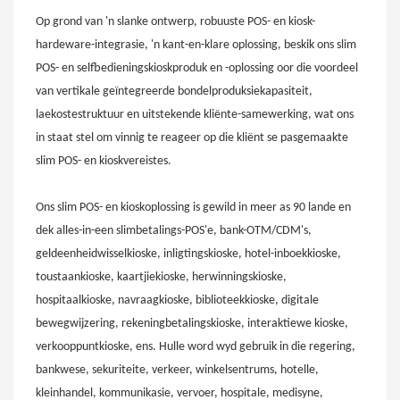
Op grond van 'n slanke ontwerp, robuuste POS- en kiosk-
hardeware-integrasie, 'n kant-en-klare oplossing, beskik ons ​​slim
POS- en selfbedieningskioskproduk en -oplossing oor die voordeel
van vertikale geïntegreerde bondelproduksiekapasiteit,
laekostestruktuur en uitstekende kliënte-samewerking, wat ons
in staat stel om vinnig te reageer op die kliënt se pasgemaakte
slim POS- en kioskvereistes.
Ons slim POS- en kioskoplossing is gewild in meer as 90 lande en
dek alles-in-een slimbetalings-POS'e, bank-OTM/CDM's,
geldeenheidwisselkioske, inligtingskioske, hotel-inboekkioske,
toustaankioske, kaartjiekioske, herwinningskioske,
hospitaalkioske, navraagkioske, biblioteekkioske, digitale
bewegwijzering, rekeningbetalingskioske, interaktiewe kioske,
verkooppuntkioske, ens. Hulle word wyd gebruik in die regering,
bankwese, sekuriteite, verkeer, winkelsentrums, hotelle,
kleinhandel, kommunikasie, vervoer, hospitale, medisyne,