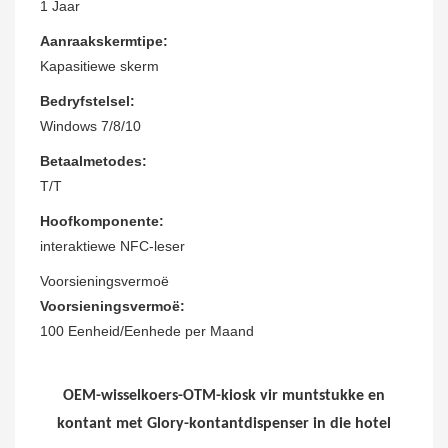
1 Jaar
Aanraakskermtipe:
Kapasitiewe skerm
Bedryfstelsel:
Windows 7/8/10
Betaalmetodes:
T/T
Hoofkomponente:
interaktiewe NFC-leser
Voorsieningsvermoë
Voorsieningsvermoë:
100 Eenheid/Eenhede per Maand
OEM-wisselkoers-OTM-kiosk vir muntstukke en
kontant met Glory-kontantdispenser in die hotel