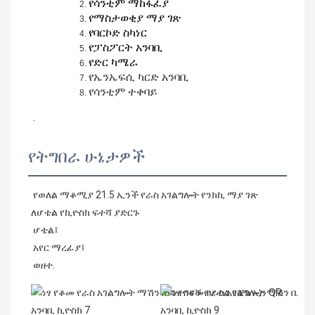
የሳንቲም ማከፋፈያ
የማስታወቂያ ማያ ገጽ
የባርኮድ ስካነር
የፓስፖርት አንባቢ
የድር ካሜራ
የኤንኤፍሲ ካርድ አንባቢ
የሳንቲም ተቀባይ
 .
የትግበራ ሁኔታዎች
የወለል ማቆሚያ 21.5 ኢንች የራስ አገልግሎት የንክኪ ማያ ገጽ 
ለሆቴል የኪዮስክ ፍተሻ ያድርጉ
 ሆቴል፤
 አየር ማረፊያ፤
 ወዘተ. 