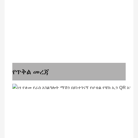
የጥቅል መረጃ