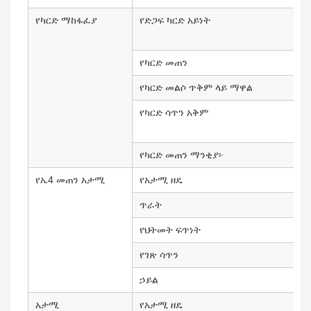
የካርድ ማከፋፈያ
የድጋፍ ካርድ አይነት
የካርድ መጠን
የካርድ መልሶ ጥቅም ላይ ማዋል
የካርድ ሳጥን አቅም
የካርድ መጠን ማንቂያ፦
የኤ4 መጠን አታሚ
የአታሚ ዘዴ
ጥራት
የህትመት ፍጥነት
የገጽ ሳጥን
ኃይል
አታሚ
የአታሚ ዘዴ