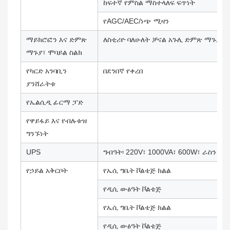
ከፍተኛ የምስል ማስተላለፍ ፍጥነት
የAGC/AEC/ነጭ ሚዛን
ማይክሮፎን እና ድምጽ
ለስቲሪዮ ባለሁለት ቻናል አጉሊ ድምጽ ማጉያዎች
ማጉያ፣ ሞባይል ስልክ
የካርድ አንባቢን
በደንበኛ የቀረበ
ያንሸራትቱ
የኤልሲዲ ፊርማ ፓድ
የዋይፋይ እና የብሉቱዝ
ግንኙነት
UPS
ግብዓት፡ 220V፣ 1000VA፣ 600W፣ ራስን በ
የኃይል አቅርቦት
የኤሲ ግቤት ቮልቴጅ ክልል
የዲሲ ውፅዓት ቮልቴጅ
የኤሲ ግቤት ቮልቴጅ ክልል
የዲሲ ውፅዓት ቮልቴጅ