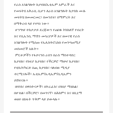
የራስ አገልግሎት ኪዮስክ/ኤቲኤም አምራች እና 
የመፍትሄ አቅራቢ ሲሆን ለራስ አገልግሎት ኪዮስክ ሙሉ 
መፍትሄ በመመርመር፣ በመንደፍ፣ በማምረት እና 
በማቅረብ ላይ የተካነ ነው።
 ሆንግዡ ተከታታይ ደረጃውን የጠበቁ ትክክለኛ የብረት 
እና የሲኤንሲ ማሽን መሳሪያዎች እና ዘመናዊ የራስ 
አገልግሎት የሚሰጡ የኤሌክትሮኒክስ የመገጣጠሚያ 
መስመሮች አሉት።
 ምርቶቻችን የፋይናንስ ራስን በራስ ማስተዳደር 
ኪዮስክ፣ የክፍያ ኪዮስክ፣ የችርቻሮ ማዘዣ ኪዮስክ፣ 
የቲኬት/ካርድ ሰጪ ኪዮስክ፣ ባለብዙ ሚዲያ 
ተርሚናሎች፣ ኤቲኤም/ኤዲኤም/ሲዲኤምን 
ይሸፍናሉ።
 በባንክ፣ በዋስትናዎች፣ በትራፊክ፣ በገበያ ማዕከል፣ 
በሆቴል፣ በችርቻሮ፣ በመገናኛ፣ በሕክምና እና በሲኒማ 
ወዘተ በስፋት ጥቅም ላይ ይውላሉ። 