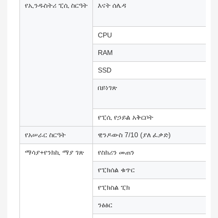
የኢንዱስትሪ ፒሲ ስርዓት
እናት ሰሌዳ
CPU
RAM
SSD
በይነገጽ
የፒሲ የኃይል አቅርቦት
የአሠራር ስርዓት
ዊንዶውስ 7/10 (ያለ ፈቃድ)
ማሳያ+የንክኪ ማያ ገጽ
የስክሪን መጠን
የፒክሰል ቁጥር
የፒክስል ፒክ
ንፅፅር