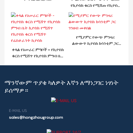
የኪዮስክ ቁርስ የሚሸጡ የኪዮስክ
ምግብ ቤት ኪዮስክ1
የሚያምር የውጭ ምንዛሪ
ልውውጥ ኪዮስክ ከሳንቲም ጋር
ቀላል የአሠራር ምግቦች - የኪዮስክ
ገንዘብ መቀበል
ቁርስ የሚሸጥ የኪዮስክ ምግብ ቤት
ኪዮስክ የሚሸጥ የኪዮስክ ቁርስ
የሚሸጥ የሬስቶራንት ኪዮስክ
ማንኛውም ጥያቄ ካለዎት እኛን ለማነጋገር ነፃነት
ይሰማዎ።
E-MAIL US
sales@hongzhougroup.com