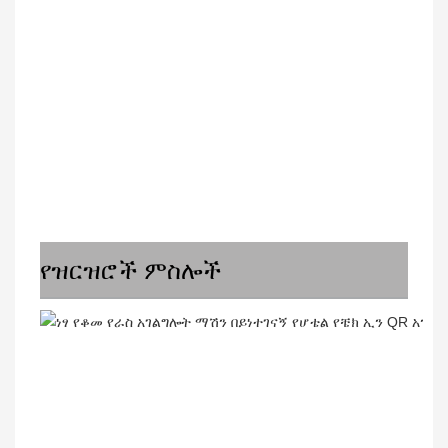
የዝርዝሮች ምስሎች