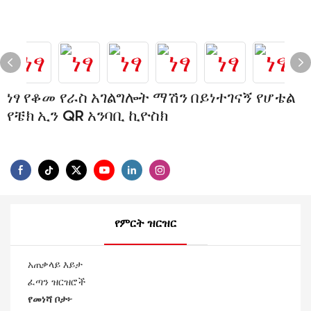
ነፃ የቆመ የራስ አገልግሎት ማሽን በይነተገናኝ የሆቴል
የቼክ ኢን QR አንባቢ ኪዮስክ
የምርት ዝርዝር
አጠቃላይ እይታ
ፈጣን ዝርዝሮች
የመነሻ ቦታ፦