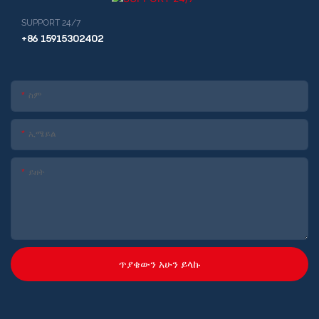
SUPPORT 24/7
+86 15915302402
ስም
ኢሜይል
ይዘት
ጥያቄውን አሁን ይላኩ