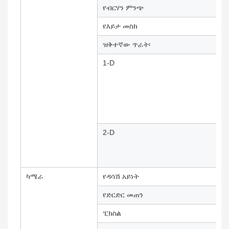
የብርሃን ምንጭ
የእይታ መስክ
ዝቅተኛው ጥራት፡
1-D
2-D
ካሜራ
የዳሳሽ አይነት
የድርድር መጠን
ፒክስል