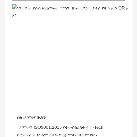
ስለ ሆንግዡ ቡድን
 ሆንግዡ፣ ISO9001:2015 የተመሰከረለት የHI-Tech 
ኮርፖሬሽን፣ በዓለም አቀፍ ደረጃ ግንባር ቀደም የሆነ 