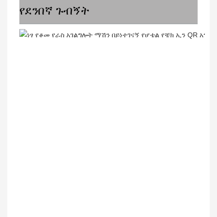
የደንበኛ ጉብኝት