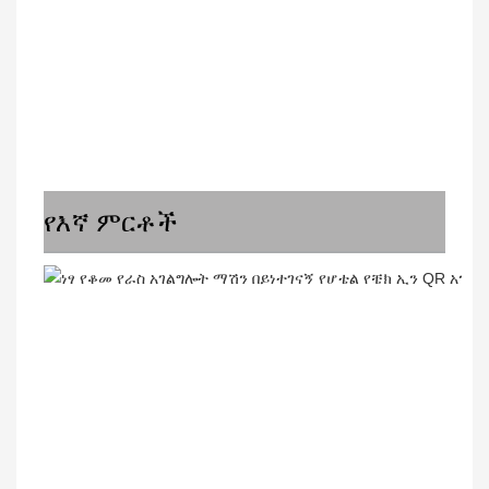
የእኛ ምርቶች