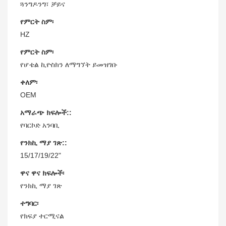
ጓንግዶንግ፣ ቻይና
የምርት ስም፡
HZ
የምርት ስም፡
የሆቴል ኪዮስክን ለማግኘት ይመዝገቡ
ቀለም፡
OEM
አማራጭ ክፍሎች::
የባርኮድ አንባቢ
የንክኪ ማያ ገጽ::
15/17/19/22"
ዋና ዋና ክፍሎች፡
የንክኪ ማያ ገጽ
ተግባር፡
የክፍያ ተርሚናል