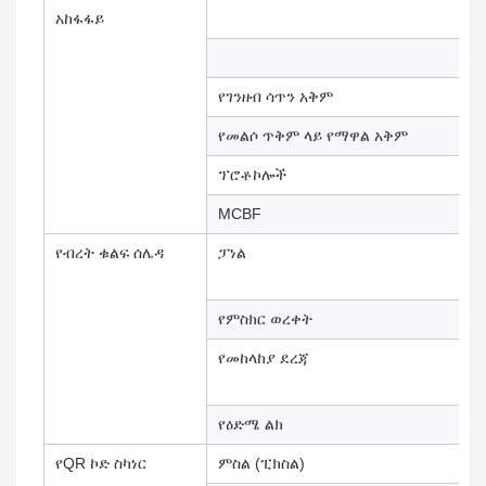
አከፋፋይ
የገንዘብ ሳጥን አቅም
የመልሶ ጥቅም ላይ የማዋል አቅም
ፕሮቶኮሎች
MCBF
የብረት ቁልፍ ሰሌዳ
ፓነል
የምስክር ወረቀት
የመከላከያ ደረጃ
የዕድሜ ልክ
የQR ኮድ ስካነር
ምስል (ፒክስል)