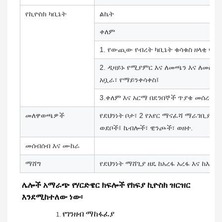
የኪዮስክ ካቢኔት
ልኬት
ቀለም
1. የውጪው የብረት ካቢኔት ቁሳቁስ ዘላቂ የሆ
2. ዲዛይኑ የሚያምር እና ለመጫን እና ለመስራት 
አቧራ፣ የማይንቀሳቀስ፤
3.ቀለም እና አርማ በደንበኞች ጥያቄ መሰረት 
መለዋወጫዎች
የደህንነት ቦታ፣ 2 የአየር ማናፈሻ ማራገቢያዎች
ወደቦች፤ ኬብሎች፣ ዊንጮች፣ ወዘተ.
መሰብሰብ እና ሙከራ
ማሸግ
የደህንነት ማሸጊያ ዘዴ ከአረፋ አረፋ እና ከእን
ሌሎች አማራጭ የሃርድዌር ክፍሎች የክፍያ ኪዮስክ ዝርዝር
እንደሚከተለው ነው፡
የገንዘብ ማከፋፈያ