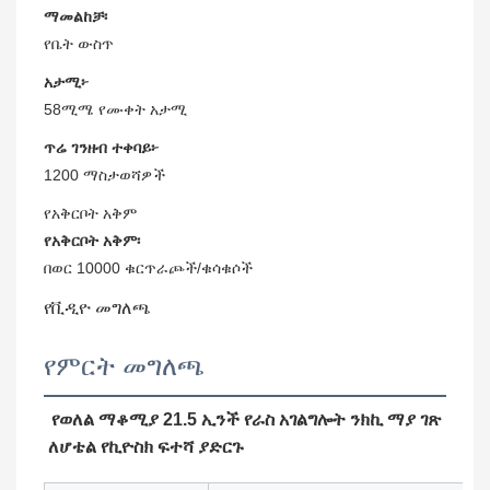
ማመልከቻ፡
የቤት ውስጥ
አታሚ፦
58ሚሜ የሙቀት አታሚ
ጥሬ ገንዘብ ተቀባይ፦
1200 ማስታወሻዎች
የአቅርቦት አቅም
የአቅርቦት አቅም፡
በወር 10000 ቁርጥራጮች/ቁሳቁሶች
የቪዲዮ መግለጫ
የምርት መግለጫ
የወለል ማቆሚያ 21.5 ኢንች የራስ አገልግሎት ንክኪ ማያ ገጽ
ለሆቴል የኪዮስክ ፍተሻ ያድርጉ