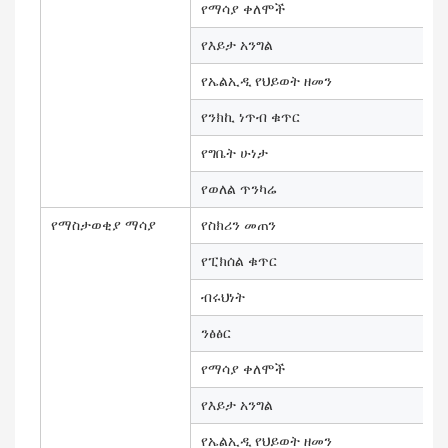
የማሳያ ቀለሞች
የእይታ አንግል
የኤልኢዲ የህይወት ዘመን
የንክኪ ነጥብ ቁጥር
የግቤት ሁነታ
የወለል ጥንካሬ
የማስታወቂያ ማሳያ
የስክሪን መጠን
የፒክሰል ቁጥር
ብሩህነት
ንፅፅር
የማሳያ ቀለሞች
የእይታ አንግል
የኤልኢዲ የህይወት ዘመን