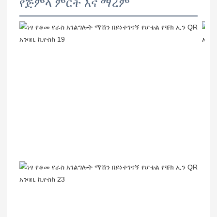
የጅምላ ምርት እና ማረም