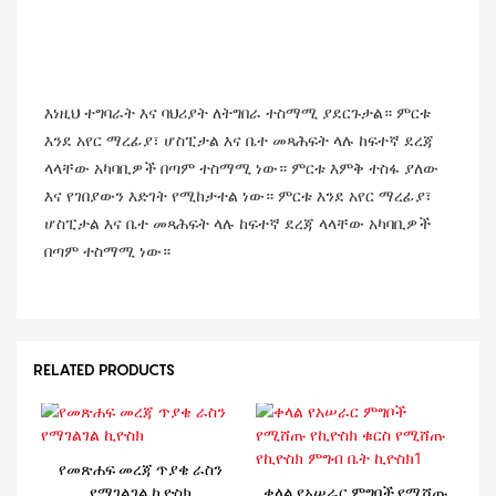
እነዚህ ተግባራት እና ባህሪያት ለትግበራ ተስማሚ ያደርጉታል። ምርቱ
እንደ አየር ማረፊያ፣ ሆስፒታል እና ቤተ መጻሕፍት ላሉ ከፍተኛ ደረጃ
ላላቸው አካባቢዎች በጣም ተስማሚ ነው። ምርቱ እምቅ ተስፋ ያለው
እና የገበያውን እድገት የሚከታተል ነው። ምርቱ እንደ አየር ማረፊያ፣
ሆስፒታል እና ቤተ መጻሕፍት ላሉ ከፍተኛ ደረጃ ላላቸው አካባቢዎች
በጣም ተስማሚ ነው።
RELATED PRODUCTS
የመጽሐፍ መረጃ ጥያቄ ራስን
የማገልገል ኪዮስክ
ቀላል የአሠራር ምግቦች የሚሸጡ