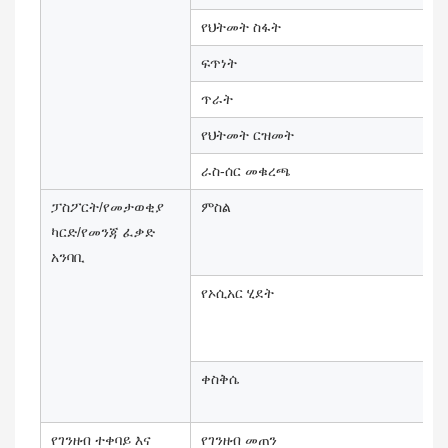
የህትመት ስፋት
ፍጥነት
ጥራት
የህትመት ርዝመት
ራስ-ሰር መቁረጫ
ፓስፖርት/የመታወቂያ
ምስል
ካርድ/የመንጃ ፈቃድ
አንባቢ
የኦሲአር ሂደት
ቀስቅሴ
የገንዘብ ተቀባይ እና
የገንዘብ መጠን