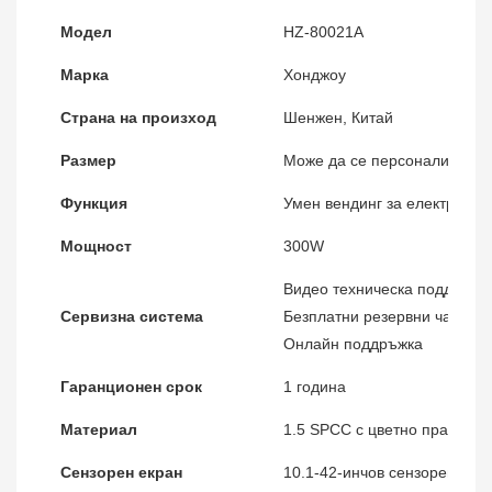
Модел
HZ-80021A
Марка
Хонджоу
Страна на произход
Шенжен, Китай
Размер
Може да се персонализира
Функция
Умен вендинг за електронни
Мощност
300W
Видео техническа поддръжк
Сервизна система
Безплатни резервни части,
Онлайн поддръжка
Гаранционен срок
1 година
Материал
1.5 SPCC с цветно прахово 
Сензорен екран
10.1-42-инчов сензорен екр