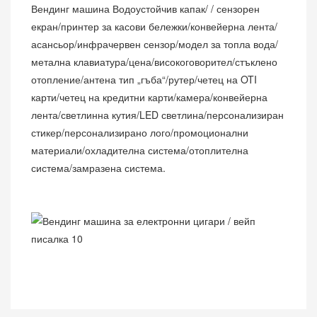
Вендинг машина Водоустойчив капак/ / сензорен
екран/принтер за касови бележки/конвейерна лента/
асансьор/инфрачервен сензор/модел за топла вода/
метална
клавиатура/цена/високоговорител/стъклено
отопление/антена тип „гъба“/рутер/четец на OTI
карти/четец на кредитни карти/камера/конвейерна
лента/светлинна кутия/LED светлина/персонализиран
стикер/персонализирано лого/промоционални
материали/охладителна система/отоплителна
система/замразена система.