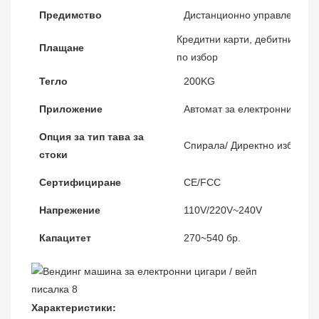
Предимство
Дистанционно управление, 
Кредитни карти, дебитни кар
Плащане
по избор
Тегло
200KG
Приложение
Автомат за електронни цига
Опция за тип тава за
Спирала/ Директно избутван
стоки
Сертифициране
CE/FCC
Напрежение
110V/220V~240V
Капацитет
270~540 бр.
Характеристики: