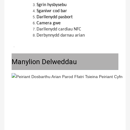
Sgrin hysbysebu
Sganiwr cod bar
Darllenydd pasbort
Camera gwe
Darllenydd cardiau NFC
Derbynnydd darnau arian
 .
Manylion Delweddau