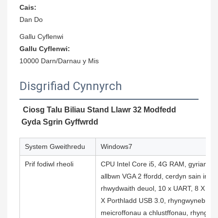
Cais:
Dan Do
Gallu Cyflenwi
Gallu Cyflenwi:
10000 Darn/Darnau y Mis
Disgrifiad Cynnyrch
Ciosg Talu Biliau Stand Llawr 32 Modfedd
Gyda Sgrin Gyffwrdd
System Gweithredu
Windows7
Prif fodiwl rheoli
CPU Intel Core i5, 4G RAM, gyriant c
allbwn VGA 2 ffordd, cerdyn sain inte
rhwydwaith deuol, 10 x UART, 8 X Por
X Porthladd USB 3.0, rhyngwyneb HD
meicroffonau a chlustffonau, rhyngwy