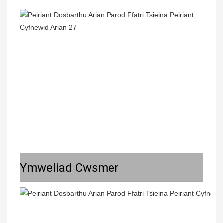
Ymweliad Cwsmer