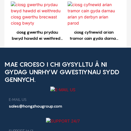
ciosg gwerthu brecwast
ciosg bwyty ciosg1
ciosg gwerthu prydau
ciosg cyfnewid arian
bwyd hawdd ei weithredu
tramor cain gyda darnau
ciosg gwerthu brecwast
arian yn derbyn arian
ciosg bwyty
parod
MAE CROESO I CHI GYSYLLTU Â NI
GYDAG UNRHYW GWESTIYNAU SYDD
GENNYCH.
E-MAIL US
sales@hongzhougroup.com