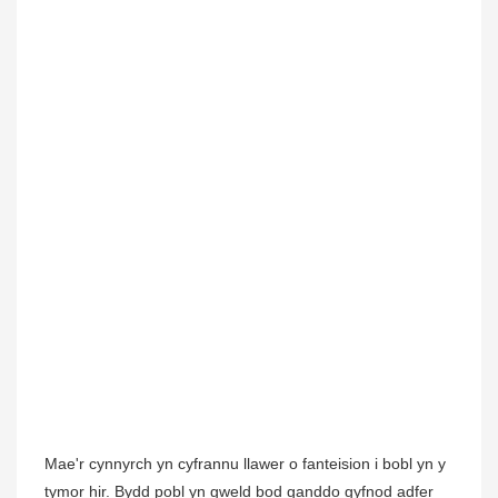
Mae'r cynnyrch yn cyfrannu llawer o fanteision i bobl yn y
tymor hir. Bydd pobl yn gweld bod ganddo gyfnod adfer