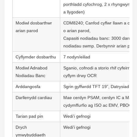
porthladd cyfochrog, 2 x rhyngwyneb 
a llygoden)
Modiwl dosbarthwr
CDM8240; Canfod cyflwr llawn a chan
arian parod
o arian parod,
Capasiti nodiadau banc: 3000 darn. 
nodiadau swmp. Derbynnir arian parod
Cyflymder dosbarthu
7 nodyn/eiliad
Modiwl Adnabod
Sganio, cofnodi a storio rhif cyfeirno
Nodiadau Banc
cyflym drwy OCR
Arddangosfa
Sgrin gyffwrdd TFT 19”, Datrysiad 12
Darllenydd cardiau
Mae cerdyn PSAM, cerdyn IC a Magc
cydymffurfio ag ISO ac EMV, PBOC 3
Tarian pad pin
Wedi'i gefnogi
Drych
Wedi'i gefnogi
ymwybyddiaeth