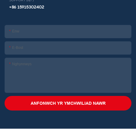
SUPPORT 24/7
+86 15915302402
Enw
E-Bost
Nghynnwys
ANFONWCH YR YMCHWILIAD NAWR