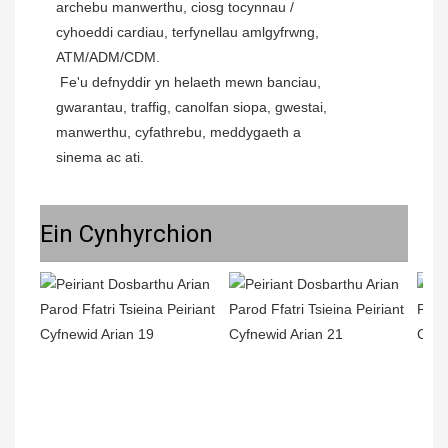
archebu manwerthu, ciosg tocynnau / 
cyhoeddi cardiau, terfynellau amlgyfrwng, 
ATM/ADM/CDM.
 Fe'u defnyddir yn helaeth mewn banciau, 
gwarantau, traffig, canolfan siopa, gwestai, 
manwerthu, cyfathrebu, meddygaeth a 
sinema ac ati.
Ein Cynhyrchion