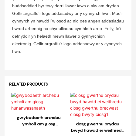
buddsoddiad byr trwy dorri llawer iawn o alw am drydan.
Gellir argraffu'r logo addasadwy ar y cynnyrch hwn. Mae'r
cynnyrch yn hawdd i'w osod ac nid oes angen addasiadau
bwrdd arbennig na chynulliadau cymhleth arno. Felly, fe'i
defnyddir yn helaeth mewn llawer o gynhyrchion
electronig. Gellir argraffu'r logo addasadwy ar y cynnyrch
hwn.
RELATED PRODUCTS
gwybodaeth archebu
ymholi am giosg
ciosg gwerthu prydau
hunanwasanaeth
bwyd hawdd ei weithredu