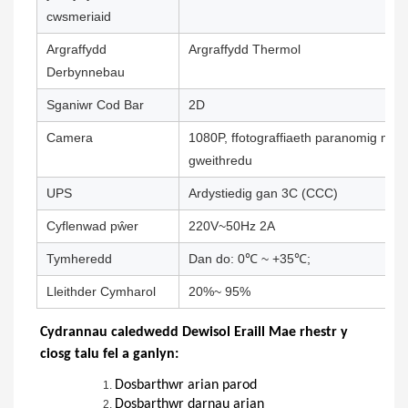
cwsmeriaid
Argraffydd
Argraffydd Thermol
Derbynnebau
Sganiwr Cod Bar
2D
Camera
1080P, ffotograffiaeth paranomig mew
gweithredu
UPS
Ardystiedig gan 3C (CCC)
Cyflenwad pŵer
220V~50Hz 2A
Tymheredd
Dan do: 0℃ ~ +35℃;
Lleithder Cymharol
20%~ 95%
Cydrannau caledwedd Dewisol Eraill Mae rhestr y
ciosg talu fel a ganlyn:
Dosbarthwr arian parod
Dosbarthwr darnau arian