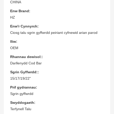
CHINA
Enw Brand:
HZ
Enw'r Cynnyrch:
Ciosg talu sgrin gyffwrdd peiriant cyfnewid arian parod
lliw:
OEM
Rhannau dewisol::
Darllenydd Cod Bar
Sgrin Gyffwrdd::
15/17/19/22"
Prif gydrannau:
Sgrin gyffwrdd
Swyddogaeth:
Terfynell Talu