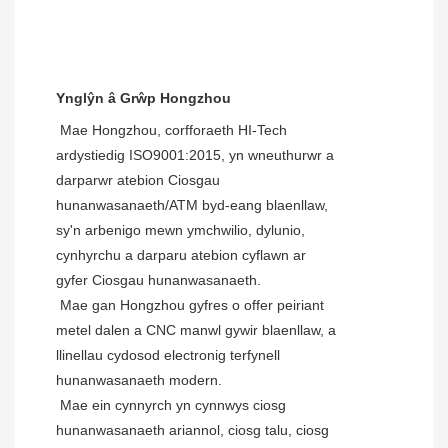
Ynglŷn â Grŵp Hongzhou
 Mae Hongzhou, corfforaeth HI-Tech 
ardystiedig ISO9001:2015, yn wneuthurwr a 
darparwr atebion Ciosgau 
hunanwasanaeth/ATM byd-eang blaenllaw, 
sy'n arbenigo mewn ymchwilio, dylunio, 
cynhyrchu a darparu atebion cyflawn ar 
gyfer Ciosgau hunanwasanaeth.
 Mae gan Hongzhou gyfres o offer peiriant 
metel dalen a CNC manwl gywir blaenllaw, a 
llinellau cydosod electronig terfynell 
hunanwasanaeth modern.
 Mae ein cynnyrch yn cynnwys ciosg 
hunanwasanaeth ariannol, ciosg talu, ciosg 