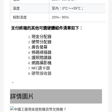
溫度
室內：0℃～+35℃；
相對濕度
20%~ 95%
支付終端的其他可選硬體組件清單如下：
現金分配器
硬幣分配器
廣告螢幕
條碼掃描器
護照閱讀器
網路攝影機
NFC讀卡器
硬幣接收器
。
詳情圖片