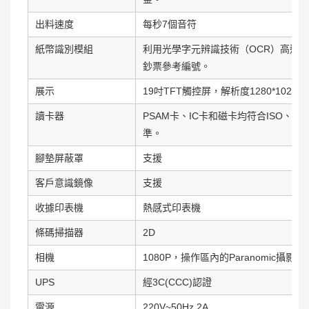
出料速度
每秒7個音符
紙幣識別模組
利用光學字元辨識技術（OCR）高速
鈔票參考編號。
展示
19吋TFT觸控屏，解析度1280*1024
讀卡器
PSAM卡、IC卡和磁卡均符合ISO、EMV
準。
腳墊屏蔽罩
支援
客戶意識鏡像
支援
收據印表機
熱感式印表機
條碼掃描器
2D
相機
1080P，操作區內的Paranomic攝影
UPS
經3C(CCC)認證
電源
220V~50Hz 2A