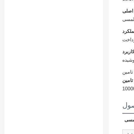
لمسی
پرداخت
شیده
 تامین
ول