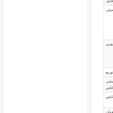
امل
اصلی
نقدی
زیع
سایی
ناس
ایش
خوان