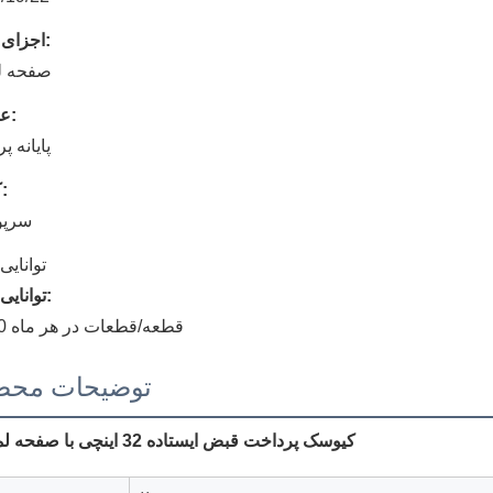
اجزای اصلی:
صفحه 
عملکرد:
پایانه 
کاربرد:
سرپو
توانایی
توانایی تامین:
10000 قطعه/قطعات در هر ماه
توضیحات محص
کیوسک پرداخت قبض ایستاده 32 اینچی با صفحه لمسی