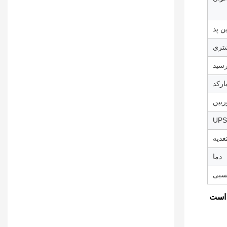
ن پد
شتری
رسید
ارکد
ربین
UPS
تغذیه
دما
سبی