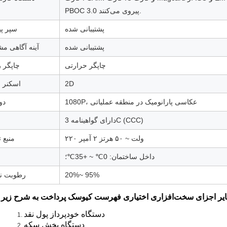
PBOC 3.0 پیروی می‌کنند.
پشتیبانی شده
سپر پی
پشتیبانی شده
آینه آگاهی م
چاپگر حرارتی
چاپگر 
2D
اسکنر ب
1080P، عکاسی پارانومیک در منطقه عملیاتی
دو
دارای گواهینامه 3C (CCC)
۲۲۰ ولت ~ ۵۰ هرتز ۲ آمپر
منبع 
داخل ساختمان: 0℃ ~ +35℃؛
20%~ 95%
رطوبت ن
دستگاه خودپرداز پول نقد
دستگاه پخش سکه