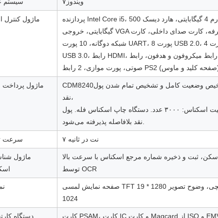
ویندوز۷
سیستم ع
پردازنده Intel Core i5، رم 4 گیگابایتی، هارد دیسک 500
ماژول کنترل 
گیگابایتی، خروجی VGA دو طرفه، کارت صدای داخلی، کارت
شبکه دوگانه، 10 پورت UART، 8 پورت USB 2.0، 4 پورت
USB 3.0، رابط HDMI، رابط میکروفون و هدفون، رابط
 PS2 (صفحه کلید و ماوس)
CDM8240؛ تشخیص وضعیت کامل و تشخیص تمام شدن پول
ماژول پرداخت 
نقد،
ظرفیت اسکناس: ۳۰۰۰ عدد. دستگاه چاپ اسکناس فله. پول
نقد بلافاصله پذیرفته می‌شود.
۷ نت در ثانیه
سرعت تو
سکن، ثبت و ذخیره شماره مرجع اسکناس با سرعت بالا
ماژول شنا
توسط OCR
اسک
صفحه نمایش لمسی TFT 19 اینچی، وضوح تصویر 1280 *
نم
1024
کارت PSAM، کارت IC و کارت Magcard از ISO و EMV،
دستگاه کارت