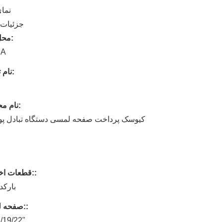
نما
جزئیات 
محل مبدا:
NA
نام تجاری:
نام محصول:
کیوسک پرداخت صفحه لمسی دستگاه تبادل پو
قطعات اختیاری::
بارکد
صفحه لمسی::
/19/22"