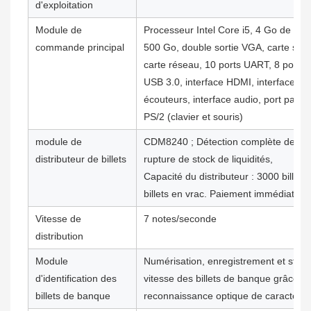
d'exploitation
Module de
Processeur Intel Core i5, 4 Go de RA
commande principal
500 Go, double sortie VGA, carte son 
carte réseau, 10 ports UART, 8 ports 
USB 3.0, interface HDMI, interfaces 
écouteurs, interface audio, port parall
PS/2 (clavier et souris)
module de
CDM8240 ; Détection complète de l'éta
distributeur de billets
rupture de stock de liquidités,
Capacité du distributeur : 3000 billets.
billets en vrac. Paiement immédiat en
Vitesse de
7 notes/seconde
distribution
Module
Numérisation, enregistrement et stoc
d'identification des
vitesse des billets de banque grâce à 
billets de banque
reconnaissance optique de caractère